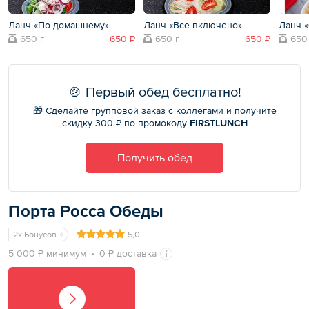
Ланч «По-домашнему»
Ланч «Все включено»
Ланч 
650 г
650 ₽
650 г
650 ₽
650
🍲 Первый обед бесплатно!
🎁 Сделайте групповой заказ с коллегами и получите
скидку 300 ₽ по промокоду
FIRSTLUNCH
Получить обед
Порта Росса Обеды
2x Бонусов
5,0
5 000 ₽ минимум
0 ₽ доставка