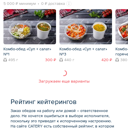
5 000 ₽ минимум
0 ₽ доставка
Комбо-обед «Суп + салат»
Комбо-обед «Суп + салат»
Комбо-
№1
№3
горяч
495 г
300 ₽
440 г
420 ₽
380
Загружаем еще варианты
Рейтинг кейтерингов
Заказ обедов на работу или домой – ответственное
дело. Не хочется ошибиться в выборе исполнителя,
поскольку это приведет к испорченному настроению.
На сайте CATERY есть собственный рейтинг, в котором