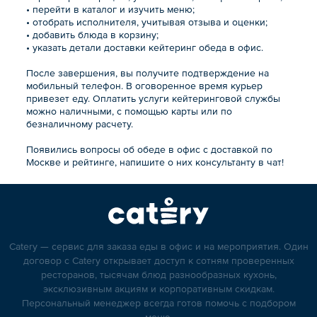
• перейти в каталог и изучить меню;
• отобрать исполнителя, учитывая отзыва и оценки;
• добавить блюда в корзину;
• указать детали доставки кейтеринг обеда в офис.
После завершения, вы получите подтверждение на
мобильный телефон. В оговоренное время курьер
привезет еду. Оплатить услуги кейтеринговой службы
можно наличными, с помощью карты или по
безналичному расчету.
Появились вопросы об обеде в офис с доставкой по
Москве и рейтинге, напишите о них консультанту в чат!
Catery — сервис для заказа еды в офис и на мероприятия. Один
договор с Catery открывает доступ к сотням проверенных
ресторанов, тысячам блюд разнообразных кухонь,
эксклюзивным акциям и корпоративным скидкам.
Персональный менеджер всегда готов помочь с подбором