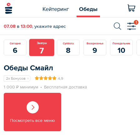
Кейтеринг
Обеды
1
07.08
в
13:00
, укажите адрес
Завтра
Сегодня
Суббота
Воскресенье
Понедельник
7
6
8
9
10
Обеды Смайл
2x Бонусов
4,9
1 000 ₽ минимум
Бесплатная доставка
Посмотреть все меню