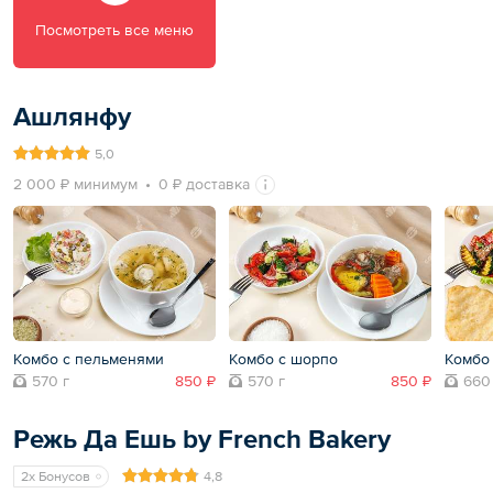
Посмотреть все меню
Ашлянфу
5,0
2 000 ₽ минимум
0 ₽ доставка
Комбо с пельменями
Комбо с шорпо
Комбо
570 г
850 ₽
570 г
850 ₽
660
Режь Да Ешь by French Bakery
2x Бонусов
4,8