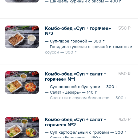
— Шницель куриный с рисом — 400 г
Общий вес – 580 г
Комбо-обед «Суп + горячее»
550 ₽
№2
— Суп-пюре грибной — 300 г
— Говядина тушеная с гречкой и томатным
соусом — 300 г
Общий вес – 0.6 кг
Комбо-обед «Суп + салат +
550 ₽
горячее» №1
— Суп овощной с булгуром — 300 г
— Салат «Цезарь» — 140 г
— Спагетти с соусом болоньезе — 300 г
Общий вес – 740 г
Комбо-обед «Суп + салат +
420 ₽
горячее» №2
— Суп картофельный с грибами — 300 г
— Салат «Винегрет» — 180 г