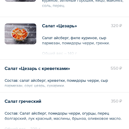
куриное, зеленый горошек, яйцо, майонез,
соль, перец.
Общий вес – 195 г
Салат «Цезарь»
320 ₽
Салат айсберг, филе куриное, сыр
пармезан, помидоры черри, гренки.
Общий вес – 140 г
Салат «Цезарь с креветками»
550 ₽
Состав: салат айсберг, креветки, помидоры черри, сыр
пармезан, соус цезрь, сухарики.
Салат греческий
350 ₽
Состав: Салат айсберг, помидоры черри, огурцы, перец
болгарский, лук красный, маслины, брынза, оливковое масло.
Общий вес – 220 г