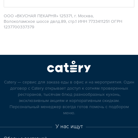
ООО «ВКУСНАЯ ПЕКАРНЯ» 125371, г. Москва,
Волоколамское шоссе двлд.89, стр.1 ИНН 7733411251 ОГРН
1237700337379
Catery — сервис для заказа еды в офис и на мероприятия. Один
договор с Catery открывает доступ к сотням проверенных
ресторанов, тысячам блюд разнообразных кухонь,
эксклюзивным акциям и корпоративным скидкам.
Персональный менеджер всегда готов помочь с подбором
меню.
У нас ищут