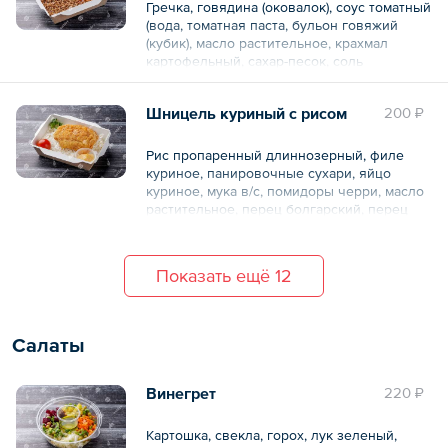
Гречка, говядина (оковалок), соус томатный
(вода, томатная паста, бульон говяжий
(кубик), масло растительное, крахмал
картофельный, сахар-песок, соль
поваренная пищевая, перец черный
молоты, лук репчатый, масло растительное
Шницель куриный с рисом
200 ₽
Общий вес – 300 г
Рис пропаренный длиннозерный, филе
куриное, панировочные сухари, яйцо
куриное, мука в/с, помидоры черри, масло
растительное, перец болгарский, перец
черный молотый, петрушка свежая, соль
повареная пищевая
Показать ещё 12
Общий вес – 400 г
Салаты
Винегрет
220 ₽
Картошка, свекла, горох, лук зеленый,