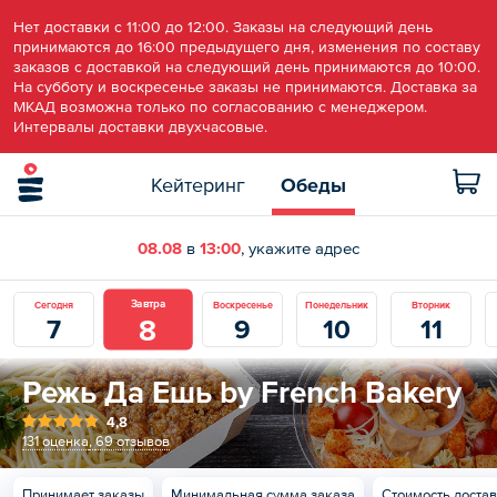
Нет доставки с 11:00 до 12:00. Заказы на следующий день
принимаются до 16:00 предыдущего дня, изменения по составу
заказов с доставкой на следующий день принимаются до 10:00.
На субботу и воскресенье заказы не принимаются. Доставка за
МКАД возможна только по согласованию с менеджером.
Интервалы доставки двухчасовые.
Кейтеринг
Обеды
08.08
в
13:00
, укажите адрес
Завтра
Сегодня
Воскресенье
Понедельник
Вторник
8
7
9
10
11
Режь Да Ешь by French Bakery
4,8
131 оценка
,
69 отзывов
Принимает заказы
Минимальная сумма заказа
Стоимость доста