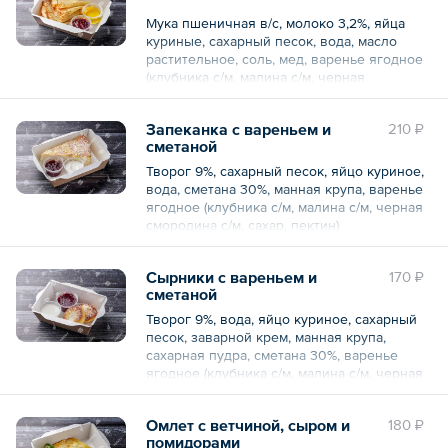
Мука пшеничная в/с, молоко 3,2%, яйца
куриные, сахарный песок, вода, масло
растительное, соль, мед, варенье ягодное
(клубника с/м, малина с/м, черная
смородина с/м, сахар, пектин)
Запеканка с вареньем и
210 ₽
Общий вес – 220 г
сметаной
Творог 9%, сахарный песок, яйцо куриное,
вода, сметана 30%, манная крупа, варенье
ягодное (клубника с/м, малина с/м, черная
смородина с/м, сахар, пектин)
Общий вес – 190 г
Сырники с вареньем и
170 ₽
сметаной
Творог 9%, вода, яйцо куриное, сахарный
песок, заварной крем, манная крупа,
сахарная пудра, сметана 30%, варенье
ягодное (клубника с/м, малина с/м, черная
смородина с/м, сахар, пектин)
Омлет с ветчиной, сыром и
180 ₽
Общий вес – 180 г
помидорами