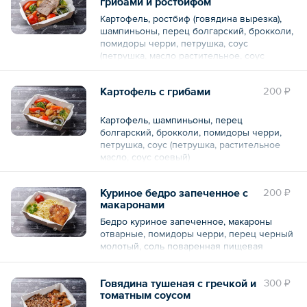
грибами и ростбифом
Картофель, ростбиф (говядина вырезка),
шампиньоны, перец болгарский, брокколи,
помидоры черри, петрушка, соус
(петрушка, масло растительное, соус
соевый)
Картофель с грибами
200 ₽
Общий вес – 230 г
Картофель, шампиньоны, перец
болгарский, брокколи, помидоры черри,
петрушка, соус (петрушка, растительное
масло, соус соевый)
Общий вес – 230 г
Куриное бедро запеченное с
200 ₽
макаронами
Бедро куриное запеченное, макароны
отварные, помидоры черри, перец черный
молотый, соль поваренная пищевая
Говядина тушеная с гречкой и
300 ₽
томатным соусом