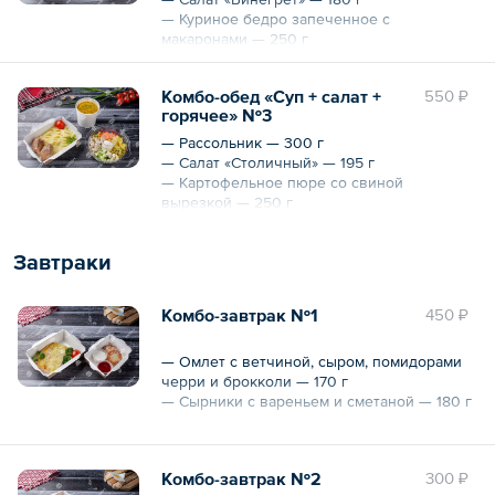
— Куриное бедро запеченное с
макаронами — 250 г
Комбо-обед «Суп + салат +
550 ₽
Общий вес – 730 г
горячее» №3
— Рассольник — 300 г
— Салат «Столичный» — 195 г
— Картофельное пюре со свиной
вырезкой — 250 г
Завтраки
Общий вес – 745 г
Комбо-завтрак №1
450 ₽
— Омлет с ветчиной, сыром, помидорами
черри и брокколи — 170 г
— Сырники с вареньем и сметаной — 180 г
Общий вес – 350 г
Комбо-завтрак №2
300 ₽