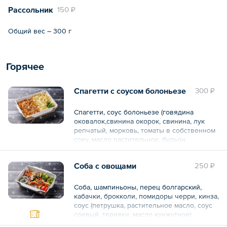
Рассольник
150 ₽
Общий вес – 300 г
Горячее
Спагетти с соусом болоньезе
300 ₽
Спагетти, соус болоньезе (говядина
оковалок,свинина окорок, свинина, лук
репчатый, морковь, томаты в собственном
соку, масло растительное, бульон
говяжий(кубик), чеснок свежий, соль
поваренная пищевая, перец черный
Соба с овощами
250 ₽
молотый, базилик сушенный)
Общий вес – 300 г
Соба, шампиньоны, перец болгарский,
кабачки, брокколи, помидоры черри, кинза,
соус (петрушка, растительное масло, соус
соевый, терияки, масло кунжутное)