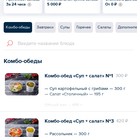
За 24 часа
5 000 ₽
От
0 ₽
Комбо-обеды
Завтраки
Супы
Горячее
Салаты
Дополните
Комбо-обеды
Комбо-обед «Суп + салат» №1
300 ₽
— Суп картофельный с грибами — 300 г
— Салат «Столичный» — 195 г
Общий вес – 495 г
Комбо-обед «Суп + салат» №3
420 ₽
— Рассольник — 300 г