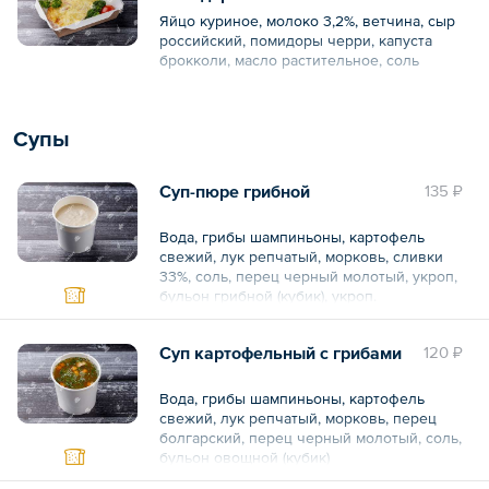
Яйцо куриное, молоко 3,2%, ветчина, сыр
российский, помидоры черри, капуста
брокколи, масло растительное, соль
Общий вес – 170 г
Супы
Суп-пюре грибной
135 ₽
Вода, грибы шампиньоны, картофель
свежий, лук репчатый, морковь, сливки
33%, соль, перец черный молотый, укроп,
бульон грибной (кубик), укроп.
Общий вес – 300 г
Суп картофельный с грибами
120 ₽
Вода, грибы шампиньоны, картофель
свежий, лук репчатый, морковь, перец
болгарский, перец черный молотый, соль,
бульон овощной (кубик)