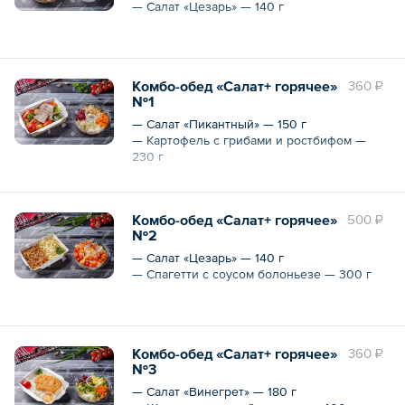
— Салат «Цезарь» — 140 г
Общий вес – 440 г
Комбо-обед «Салат+ горячее»
360 ₽
№1
— Салат «Пикантный» — 150 г
— Картофель с грибами и ростбифом —
230 г
Общий вес – 380 г
Комбо-обед «Салат+ горячее»
500 ₽
№2
— Салат «Цезарь» — 140 г
— Спагетти с соусом болоньезе — 300 г
Общий вес – 440 г
Комбо-обед «Салат+ горячее»
360 ₽
№3
— Салат «Винегрет» — 180 г