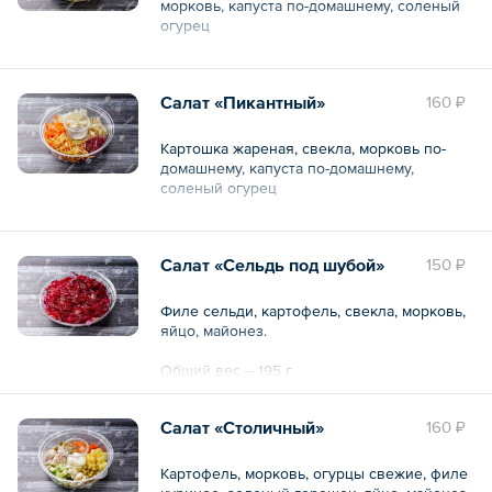
морковь, капуста по-домашнему, соленый
огурец
Общий вес – 180 г
Салат «Пикантный»
160 ₽
Картошка жареная, свекла, морковь по-
домашнему, капуста по-домашнему,
соленый огурец
Общий вес – 150 г
Салат «Сельдь под шубой»
150 ₽
Филе сельди, картофель, свекла, морковь,
яйцо, майонез.
Общий вес – 195 г
Салат «Столичный»
160 ₽
Картофель, морковь, огурцы свежие, филе