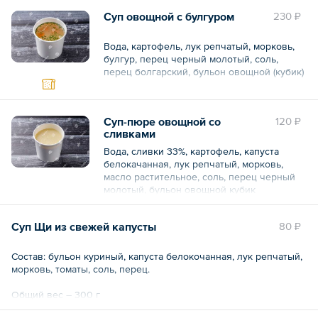
Общий вес – 300 г
Суп овощной с булгуром
230 ₽
Вода, картофель, лук репчатый, морковь,
булгур, перец черный молотый, соль,
перец болгарский, бульон овощной (кубик)
Общий вес – 300 г
Суп-пюре овощной со
120 ₽
сливками
Вода, сливки 33%, картофель, капуста
белокачанная, лук репчатый, морковь,
масло растительное, соль, перец черный
молотый, бульон овощной кубик
Общий вес – 300 г
Суп Щи из свежей капусты
80 ₽
Состав: бульон куриный, капуста белокочанная, лук репчатый,
морковь, томаты, соль, перец.
Общий вес – 300 г