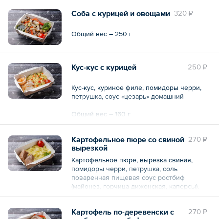
Общий вес – 220 г
Соба с курицей и овощами
320 ₽
Общий вес – 250 г
Кус-кус с курицей
250 ₽
Кус-кус, куриное филе, помидоры черри,
петрушка, соус «цезарь» домашний
Общий вес – 160 г
Картофельное пюре со свиной
270 ₽
вырезкой
Картофельное пюре, вырезка свиная,
помидоры черри, петрушка, соль
поваренная пищевая соус ростбиф
(майонез, горчица дижонская, каперсы).
Общий вес – 250 г
Картофель по-деревенски с
270 ₽