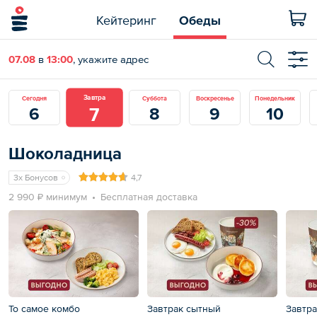
Кейтеринг
Обеды
07.08
в
13:00
, укажите адрес
Завтра
Сегодня
Суббота
Воскресенье
Понедельник
7
6
8
9
10
Шоколадница
3x Бонусов
4,7
2 990 ₽ минимум
Бесплатная доставка
То самое комбо
Завтрак сытный
Завтра