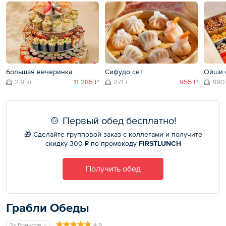
Большая вечеринка
Сифудо сет
Ойши 
2.9 кг
11 285 ₽
271 г
955 ₽
890
🍲 Первый обед бесплатно!
🎁 Сделайте групповой заказ с коллегами и получите
скидку 300 ₽ по промокоду
FIRSTLUNCH
Получить обед
Грабли Обеды
2x Бонусов
4,9