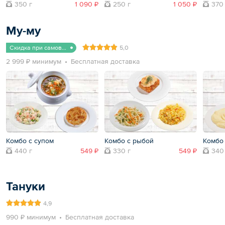
350 г
1 090 ₽
250 г
1 050 ₽
370
Му-му
Скидка при самовывозе
5,0
2 999 ₽ минимум
Бесплатная доставка
Комбо с супом
Комбо с рыбой
Комбо 
440 г
549 ₽
330 г
549 ₽
340
Тануки
4,9
990 ₽ минимум
Бесплатная доставка