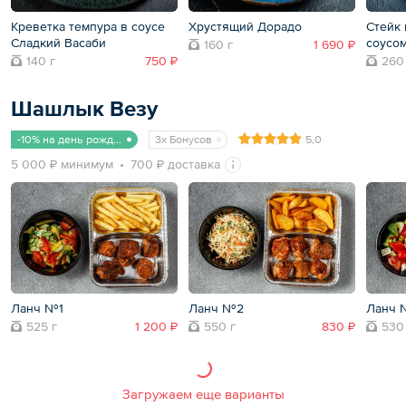
Креветка темпура в соусе
Хрустящий Дорадо
Стейк 
Сладкий Васаби
соусо
160 г
1 690 ₽
140 г
750 ₽
260
Шашлык Везу
-10% на день рождения
3x Бонусов
5,0
5 000 ₽ минимум
700 ₽ доставка
Ланч №1
Ланч №2
Ланч 
525 г
1 200 ₽
550 г
830 ₽
530
Загружаем еще варианты