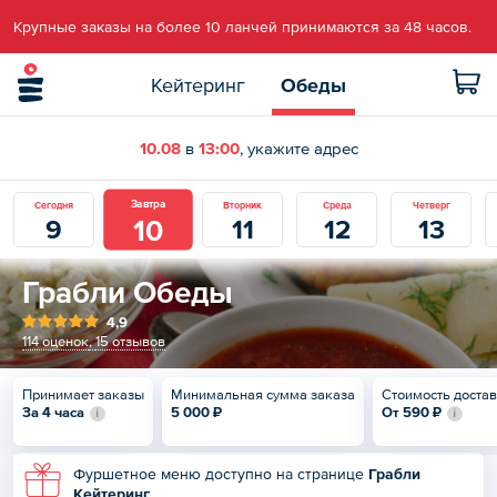
Крупные заказы на более 10 ланчей принимаются за 48 часов.
Кейтеринг
Обеды
10.08
в
13:00
, укажите адрес
Завтра
Сегодня
Вторник
Среда
Четверг
10
9
11
12
13
Грабли Обеды
4,9
114 оценок
,
15 отзывов
Принимает заказы
Минимальная сумма заказа
Стоимость доста
За 4 часа
5 000 ₽
От
590 ₽
Фуршетное меню доступно на странице
Грабли
Кейтеринг
.