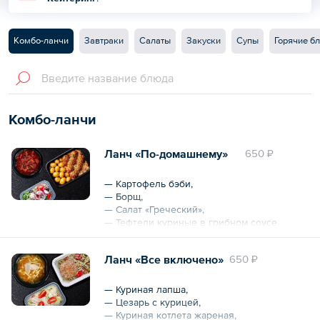
Комбо-ланчи
Завтраки
Салаты
Закуски
Супы
Горячие б
Комбо-ланчи
Ланч «По-домашнему»
650 ₽
— Картофель бэби,
— Борщ,
— Салат «Греческий»,
— Тефтели куриные в грибном соусе.
Общий вес – 650 г
Ланч «Все включено»
650 ₽
— Куриная лапша,
— Цезарь с курицей,
— Куриная котлета жареная,