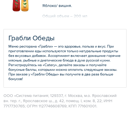
Яблоко/ вишня.
Общий объем – 200 мл
Грабли Обеды
Меню ресторана «Грабли» — это здоровье, польза и вкус. При
приготовлении еды используются только натуральные продукты
без вкусовых добавок. Ассортимент включает домашние горячие
мясные, рыбные и диетические блюда в духе русской кухни.
Регистрируйтесь на «Catery», делайте заказы и получайте
бонусные баллы, которыми можно оплатить следующие заказы.
При заказе у «Грабли Обеды» вы получите в два раза больше
бонусов!
ООО «Система питания; 129337, г. Москва, м.о. Ярославский
вн. тер. г., Ярославское ш., д. 42, помещ. I, ком. 8, 22; ИНН
7717730765; ОГРН 1127746608769; КПП 771601001.