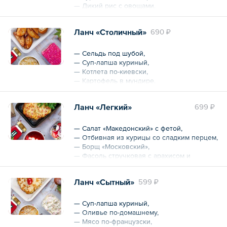
— Дикий рис с овощами.
Общий вес – 650 г
Ланч «Столичный»
690 ₽
— Сельдь под шубой,
— Суп-лапша куриный,
— Котлета по-киевски,
— Картофель в мундире.
Общий вес – 650 г
Ланч «Легкий»
699 ₽
— Салат «Македонский» с фетой,
— Отбивная из курицы со сладким перцем,
— Борщ «Московский»,
— Фасоль стручковая с арахисом и
чесноком.
Ланч «Сытный»
599 ₽
Общий вес – 650 г
— Суп-лапша куриный,
— Оливье по-домашнему,
— Мясо по-французски,