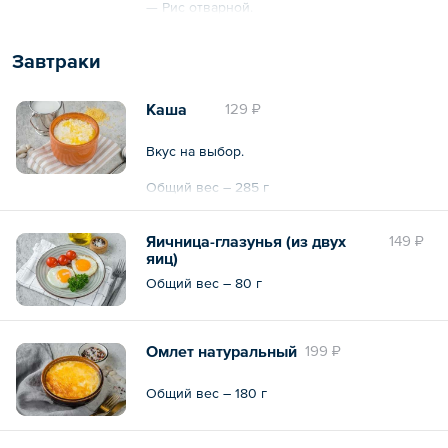
— Рис отварной.
Общий вес – 650 г
Завтраки
Каша
129 ₽
Вкус на выбор.
Общий вес – 285 г
Яичница-глазунья (из двух
149 ₽
яиц)
Общий вес – 80 г
Омлет натуральный
199 ₽
Общий вес – 180 г