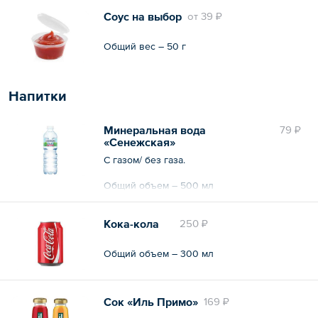
Соус на выбор
oт
39 ₽
Общий вес – 50 г
Напитки
Минеральная вода
79 ₽
«Сенежская»
С газом/ без газа.
Общий объем – 500 мл
Кока-кола
250 ₽
Общий объем – 300 мл
Сок «Иль Примо»
169 ₽