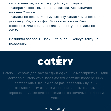
стоить меньше, поскольку действуют скидки.
• Оперативность выполнения заказа. Все занимает
меньше 2 часов.
• Оплата по безналичному расчету. Оплатить на сегодня
доставку обедов в офис Москвы можно любым
способом. Для юридических лиц доступна оплата по
счету.
Возникли вопросы? Напишите онлайн консультанту или
позвоните.
Catery — сервис для заказа еды в офис и на мероприятия. Один
договор с Catery открывает доступ к сотням проверенных
ресторанов, тысячам блюд разнообразных кухонь,
эксклюзивным акциям и корпоративным скидкам.
Персональный менеджер всегда готов помочь с подбором
меню.
У нас ищут