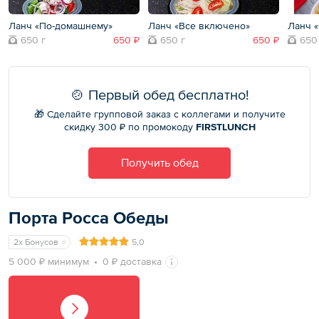
Ланч «По-домашнему»
Ланч «Все включено»
Ланч 
650 г
650 ₽
650 г
650 ₽
650
🍲 Первый обед бесплатно!
🎁 Сделайте групповой заказ с коллегами и получите
скидку 300 ₽ по промокоду
FIRSTLUNCH
Получить обед
Порта Росса Обеды
2x Бонусов
5,0
5 000 ₽ минимум
0 ₽ доставка