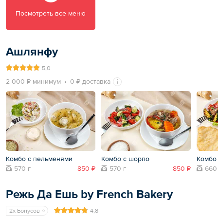
Посмотреть все меню
Ашлянфу
5,0
2 000 ₽ минимум
0 ₽ доставка
Комбо с пельменями
Комбо с шорпо
Комбо
570 г
850 ₽
570 г
850 ₽
660
Режь Да Ешь by French Bakery
2x Бонусов
4,8