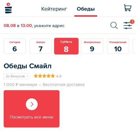
Кейтеринг
Обеды
1
08.08
в
13:00
, укажите адрес
Суббота
Сегодня
Завтра
Воскресенье
Понедельник
8
6
7
9
10
Обеды Смайл
2x Бонусов
4,9
1 000 ₽ минимум
Бесплатная доставка
Посмотреть все меню