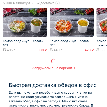
5 000 ₽ минимум
0 ₽ доставка
Комбо-обед «Суп + салат»
Комбо-обед «Суп + салат»
Комбо-
№1
№3
горяч
495 г
300 ₽
440 г
420 ₽
380
Загружаем еще варианты
Быстрая доставка обедов в офис
Если вы не успели позаботиться о своем питании на
работе, не стоит унывать! На сайте CATERY можно
заказать обед в офис на сегодня. Меню включает
итальянские, японские, русские, грузинские блюда. В