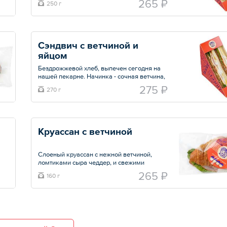
265 ₽
250 г
создавая идеальный баланс вкусов.
Особую пикантность придаёт фирменный
соус, в котором гармонично переплетаются
соуса 1000 островов, изысканный
ворчестер и красная паприка
Сэндвич с ветчиной и 
яйцом
Общий вес – 250 г
Бездрожжевой хлеб, выпечен сегодня на
нашей пекарне. Начинка - сочная ветчина,
яйцо, шпинат и фирменный соус на основе
275 ₽
270 г
масла и перца (чипотли).
Общий вес – 270 г
Круассан с ветчиной
Слоеный круассан с нежной ветчиной,
ломтиками сыра чеддер, и свежими
ломтиками томатов. Заправлен
265 ₽
160 г
фирменным соусом ранч
Общий вес – 160 г