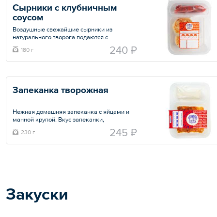
Сырники с клубничным 
соусом
Воздушные свежайшие сырники из
натурального творога подаются с
клубничным соусом
240 ₽
180 г
Общий вес – 180 г
Запеканка творожная
Нежная домашняя запеканка с яйцами и
манной крупой. Вкус запеканки,
подчеркивает аромат ванили. Блюдо
245 ₽
230 г
подается со сметаной. Рекомендуется
разогреть. Обратите внимание, что при
разогреве в микроволновой печи, следует
приоткрыть упаковку!
Общий вес – 230 г
Закуски