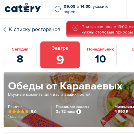
09.08
в
14:30
, укажите
!
адрес
При заказе после 13:00 м
К списку ресторанов
нужны столовые приборы (в
Завтра
Сегодня
Понедельник
9
8
10
Обеды от Караваевых
Вкусные моменты для вас и ваших гостей!
Рейтинг
Принимает заказы
Минимальн
За 72 часа
4 990 ₽
5,0
1 оценка