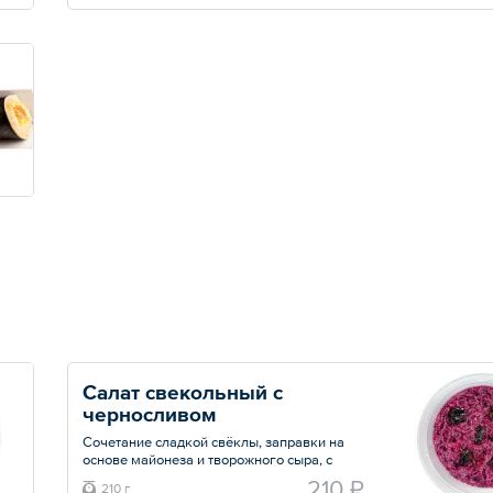
делают ролл сочным, а вкус насыщенным
Общий вес – 250 г
Салат свекольный с 
черносливом
Сочетание сладкой свёклы, заправки на
основе майонеза и творожного сыра, с
добавлением чернослива и хрустящих
210 ₽
210 г