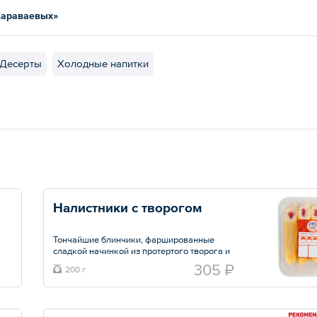
Караваевых»
Десерты
Холодные напитки
Налистники с творогом
Тончайшие блинчики, фаршированные
сладкой начинкой из протертого творога и
клубничного джема
305 ₽
200 г
Общий вес – 200 г