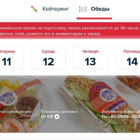
Кейтеринг
Обеды
инимальное время на подготовку заказа увеличивается до 96 часов.
илка, нож), укажите это в комментарии к заказу.
Вторник
Среда
Четверг
Пятниц
11
12
13
14
ая сумма заказа
Стоимость доставки
Возможное время д
От
0 ₽
Пн—Вс: 09:00—23: