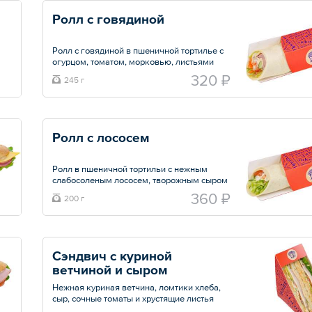
Ролл с говядиной
Ролл с говядиной в пшеничной тортилье с
огурцом, томатом, морковью, листьями
салата айсберг и соусом на основе
320 ₽
245 г
майонеза, творожного сыра, соуса терияки
и барбекю. Удобно взять в дорогу
Общий вес – 245 г
Ролл с лососем
Ролл в пшеничной тортильи с нежным
слабосоленым лососем, творожным сыром
и овощами. Удобно взять в дорогу.
360 ₽
200 г
Общий вес – 200 г
Сэндвич с куриной 
ветчиной и сыром
Нежная куриная ветчина, ломтики хлеба,
сыр, сочные томаты и хрустящие листья
салата Романо, добавляют свежести,