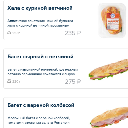
Хала с куриной ветчиной
Аппетитное сочетание нежной булочки
хала с куриной ветчиной, ароматным
соусом на основе майонеза и соуса
235 ₽
180 г
сладкого чили. Салат романо и
маринованные огурцы добавляют
свежести и хрустящие нотки
Общий вес – 180 г
Багет сырный с ветчиной
Багет с изысканной начинкой, где нежная
ветчина гармонично сочетается с сыром.
Особую пикантность придает авторский
275 ₽
220 г
соус на основе майонеза с нотками манго и
пряного карри, а хрустящие листья романо
добавляют свежести и легкости
Общий вес – 220 г
Багет с вареной колбасой
Молочный багет с вареной колбасой,
томатами, листьями салата Романо и
соусом на основе майонеза, соуса барбекю