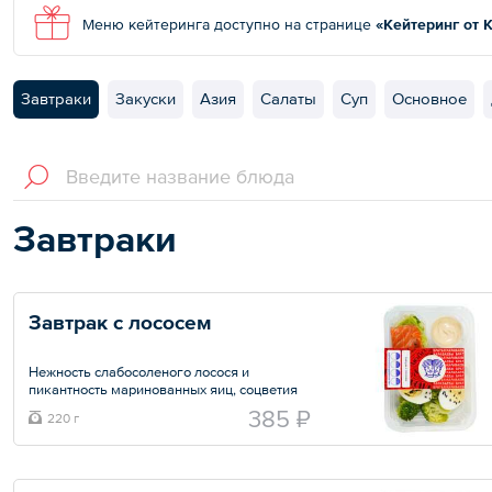
Меню кейтеринга доступно на странице
«Кейтеринг от 
Завтраки
Закуски
Азия
Салаты
Суп
Основное
Завтраки
Завтрак с лососем
Нежность слабосоленого лосося и
пикантность маринованных яиц, соцветия
брокколи, салат романо и пикантный соус
385 ₽
220 г
Общий вес – 220 г