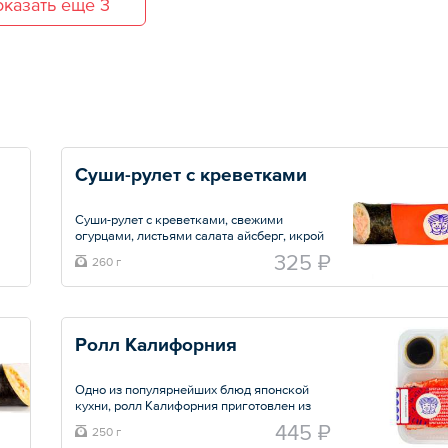
казать ещё 3
Суши-рулет с креветками
Суши-рулет с креветками, свежими
огурцами, листьями салата айсберг, икрой
масаго и пикантным соусом.
325 ₽
260 г
Общий вес – 260 г
Ролл Калифорния
Одно из популярнейших блюд японской
кухни, ролл Калифорния приготовлен из
крабового мяса и свежего огурца.
445 ₽
250 г
Домашний майонез и икра летучей рыбы