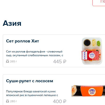
По
Азия
Сет роллов Хит
Сет из роллов филадельфия - сливочный
сыр, окутанный слабосоленым лососем, с
хрустящей ноткой свежего огурца и ролла
445 ₽
265 г
Калифорния - хрустящий огурец, крабовый
микс и икра масаго
Общий вес – 265 г
Суши-рулет с лососем
Популярное блюдо азиатской кухни:
японский рис в пшеничной лепешке с
начинкой из слабосоленого лосося,
400 ₽
280 г
томатов, огурцов и маринованной редьки с