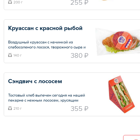
255 ₽
200 г
и шрирачи
Общий вес – 200 г
Круассан с красной рыбой
Воздушный круассан с начинкой из
слабосоленого лосося, творожного сыра и
сочного салата айсберг
380 ₽
140 г
Общий вес – 140 г
Сэндвич с лососем
Тостовый хлеб выпечен сегодня на нашей
пекарне с нежным лососем, хрусящим
салатом и оригинальным соусом.
355 ₽
210 г
Общий вес – 210 г