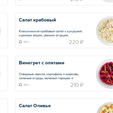
грецких орехов
Общий вес – 210 г
Салат крабовый
Классический крабовый салат с кукурузой,
куриным яйцом, свежим огурцом,
крабовыми палочками.
220 ₽
180 г
Общий вес – 180 г
Винегрет с опятами
Отварные свекла, картофель и морковь,
соленые огурцы, зеленый горошек и
маринованные опята, которые придают
210 ₽
190 г
блюду особую изысканность. Все
ингредиенты заправляются винегретным
соусом, состоящий из дижонской горчицы и
нерафинированного подсолнечного масла
Салат Оливье
Общий вес – 190 г