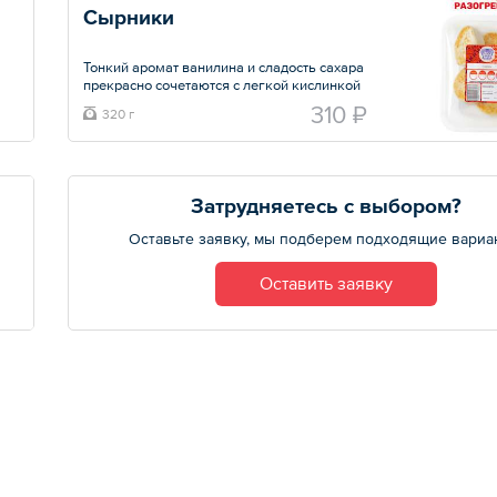
Сырники
Тонкий аромат ванилина и сладость сахара
прекрасно сочетаются с легкой кислинкой
творога, а манка помогает сохранить
310 ₽
320 г
форму и делает сырники более пышными
создавая неповторимую вкусовую гамму. В
порции 4шт.
Общий вес – 320 г
Затрудняетесь с выбором?
Оставьте заявку, мы подберем подходящие вариа
Оставить заявку