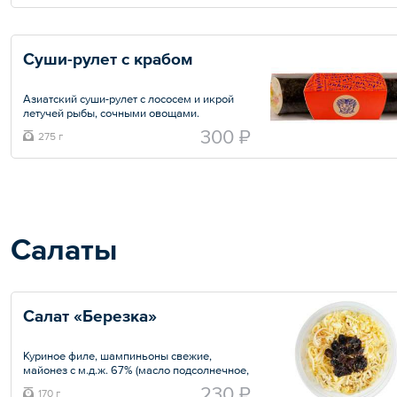
соусом спайси. Удобно взять в дорогу
Общий вес – 280 г
Суши-рулет с крабом
Азиатский суши-рулет с лососем и икрой
летучей рыбы, сочными овощами.
Заправлен пикантным соусом спайси.
300 ₽
275 г
Удобно брать в дорогу
Общий вес – 275 г
Салаты
Салат «Березка»
Куриное филе, шампиньоны свежие,
майонез с м.д.ж. 67% (масло подсолнечное,
вода, сахар, яичный желток, соль, уксус,
230 ₽
170 г