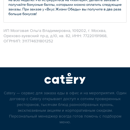
получайте бонусные баллы, которыми можно оплатить следующие
заказы. При заказе у «Вкус Жизни Обеды» вы получите в два раза
больше бонусов!
ИП Мозговая Ольга Владимировна, 109202, г. Москва,
Орехово-зуевский пр-д, д.10, кв. 82, ИНН: 77220191968,
ОГРНИП: 311774631801252
Catery — сервис для заказа еды в офис и на мероприятия. Один
договор с Catery открывает доступ к сотням проверенных
ресторанов, тысячам блюд разнообразных кухонь,
эксклюзивным акциям и корпоративным скидкам.
Персональный менеджер всегда готов помочь с подбором
меню.