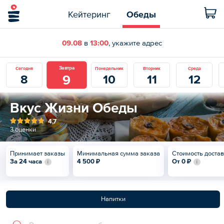
Кейтеринг
Обеды
09.08
в
13:00
, укажите адрес
Завтра
Сегодня
Понедельник
Вторник
Среда
9
8
10
11
12
Вкус Жизни Обеды
4,7
3 оценки
Принимает заказы
Минимальная сумма заказа
Стоимость доста
За 24 часа
4 500 ₽
От
0 ₽
Напитки