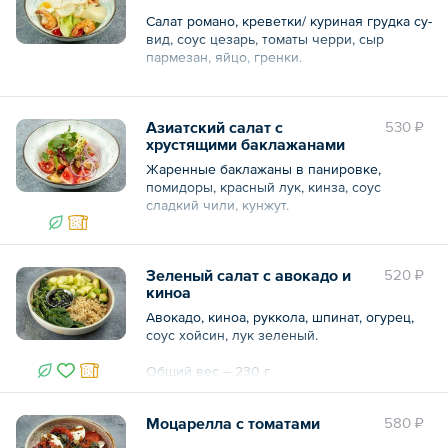
Салат романо, креветки/ куриная грудка су-
вид, соус цезарь, томаты черри, сыр
пармезан, яйцо, гренки.
Общий вес – 230 г
Азиатский салат с
530 ₽
хрустящими баклажанами
Жаренные баклажаны в панировке,
помидоры, красный лук, кинза, соус
сладкий чили, кунжут.
Общий вес – 300 г
Зеленый салат с авокадо и
520 ₽
киноа
Авокадо, киноа, руккола, шпинат, огурец,
соус хойсин, лук зеленый.
Общий вес – 230 г
Моцарелла с томатами
580 ₽