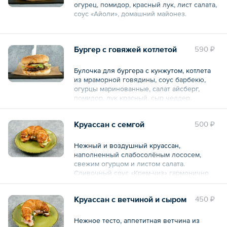
огурец, помидор, красный лук, лист салата,
соус «Айоли», домашний майонез.
Общий вес – 330 г
Бургер с говяжей котлетой
590 ₽
Булочка для бургера с кунжутом, котлета
из мраморной говядины, соус барбекю,
огурцы маринованные, салат айсберг,
помидор, лук красный, сыр чеддер.
Общий вес – 300 г
Круассан с семгой
500 ₽
Нежный и воздушный круассан,
наполненный слабосолёным лососем,
свежим огурцом и листом салата.
Сливочный соус «Крем-чиз» гармонично
объединяет ингредиенты, создавая
богатый и сбалансированный вкус.
Круассан с ветчиной и сыром
450 ₽
Общий вес – 160 г
Нежное тесто, аппетитная ветчина из