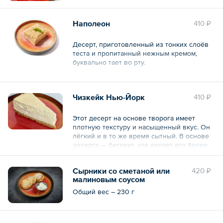
Наполеон
410 ₽
Десерт, приготовленный из тонких слоёв
теста и пропитанный нежным кремом,
буквально тает во рту.
Общий вес – 135 г
Чизкейк Нью-Йорк
410 ₽
Этот десерт на основе творога имеет
плотную текстуру и насыщенный вкус. Он
лёгкий и в то же время сытный. В основе
десерта — бисквит, что делает его более
текстурным и интересным.
Сырники со сметаной или
420 ₽
Общий вес – 135 г
малиновым соусом
Общий вес – 230 г