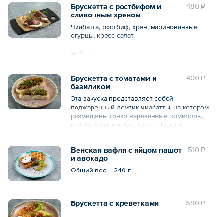
Брускетта с ростбифом и
480 ₽
сливочным хреном
Чиабатта, ростбиф, хрен, маринованные
огурцы, кресс-салат.
— 2 шт.
Общий вес – 150 г
Брускетта с томатами и
400 ₽
базиликом
Эта закуска представляет собой
поджаренный ломтик чиабатты, на котором
размещены тонко нарезанные помидоры,
красный лук и кресс-салат. Песто и
базилик добавляют в оливковое масло,
которым поливают закуску. Получается
Венская вафля с яйцом пашот
510 ₽
сочное блюдо с аппетитным ароматом и
и авокадо
освежающим вкусом. Брускетта с томатом
и базиликом — это простое и в то же
Общий вес – 240 г
время изысканное угощение, которое
подарит настоящее гастрономическое
удовольствие.
Брускетта с креветками
590 ₽
— 2 шт.