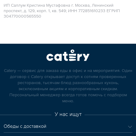
ИП Саллум Кристина Мустафовна г. Москва, Ленинский
проспект, д. 129, корп. 1, кв. 549; ИНН 772851610233 ЕГРИП
304770000565550
Catery — сервис для заказа еды в офис и на мероприятия. Один
договор с Catery открывает доступ к сотням проверенных
ресторанов, тысячам блюд разнообразных кухонь,
эксклюзивным акциям и корпоративным скидкам.
Персональный менеджер всегда готов помочь с подбором
меню.
У нас ищут
Обеды с доставкой