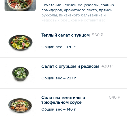
Сочетание нежной моцареллы, сочных
помидоров, ароматного песто, пряной
рукколы, пикантного бальзамика и
кедровых орешков не оставит вас
равнодушными.
Теплый салат с тунцом
560 ₽
Общий вес – 200 г
Общий вес – 170 г
Салат с огурцом и редисом
420 ₽
Общий вес – 227 г
Салат из телятины в
540 ₽
трюфельном соусе
Общий вес – 140 г