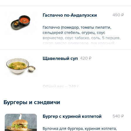
Общий вес – 328 г
Гаспаччо по-Андалузски
490 ₽
Гаспаччо (помидор, томаты пилатти,
сельдерей стебель, огурец, соус
ворчестер, соус табаско, соль, 5 перцев,
сахар, масло оливковое, лук красный,
перец болгарский), соус Пико-де-гайо
(перец болгарский, огурец, помидор, лук
Щавелевый суп
420 ₽
репчатый, уксус, соль, масло растительное,
кинза, перец чили), чиабатта, зеленое
масло (петрушка, шпинат, масло
растительное)
Общий вес – 324 г
Общий вес – 349 г
Бургеры и сэндвичи
Бургер с куриной котлетой
540 ₽
Булочка для бургера, куриная котлета,