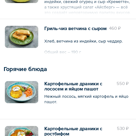
индейки, свежий огурец и сыр «Креметте»,
а также хрустящий салат «Айсберг» — всё
это создаёт неповторимую палитру вкусов.
Общий вес – 160 г
Гриль-чиз ветчина с сыром
460 ₽
Хлеб, ветчина из индейки, сыр чеддер.
Общий вес – 190 г
Горячие блюда
Картофельные драники с
550 ₽
лососем и яйцом пашот
Нежный лосось, мягкий картофель и яйцо
пашот.
Общий вес – 283 г
Картофельные драники с
530 ₽
ростбифом