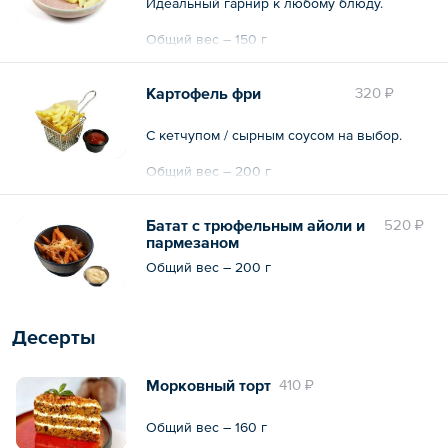
Идеальный гарнир к любому блюду.
Общий вес – 150 г
Картофель фри
320 ₽
С кетчупом / сырным соусом на выбор.
Общий вес – 200 г
Батат с трюфельным айоли и
520 ₽
пармезаном
Общий вес – 200 г
Десерты
Морковный торт
410 ₽
Общий вес – 160 г