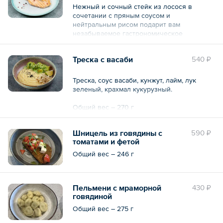
Нежный и сочный стейк из лосося в
сочетании с пряным соусом и
нейтральным рисом подарит вам
незабываемое гастрономическое
удовольствие.
Треска с васаби
540 ₽
Общий вес – 342 г
Треска, соус васаби, кунжут, лайм, лук
зеленый, крахмал кукурузный.
Общий вес – 270 г
Шницель из говядины с
590 ₽
томатами и фетой
Общий вес – 246 г
Пельмени с мраморной
430 ₽
говядиной
Общий вес – 275 г