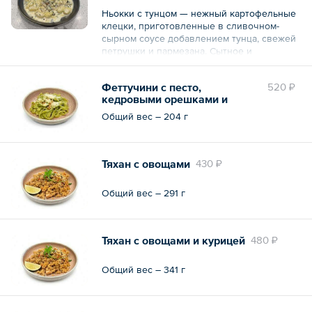
Ньокки с тунцом — нежный картофельные
клецки, приготовленные в сливочном-
сырном соусе добавлением тунца, свежей
петрушки и пармезана. Сытное и
ароматное блюдо итальянской кухни.
Феттучини с песто,
520 ₽
Общий вес – 307 г
кедровыми орешками и
пармезаном
Общий вес – 204 г
Тяхан с овощами
430 ₽
Общий вес – 291 г
Тяхан с овощами и курицей
480 ₽
Общий вес – 341 г