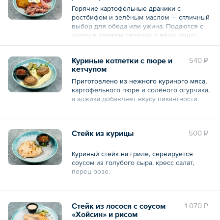
Горячие картофельные драники с
ростбифом и зелёным маслом — отличный
выбор для обеда или ужина. Подаются с
луком и свежим салатом, а яйцо пашот
добавляет блюду изысканности.
Куриные котлетки с пюре и
540 ₽
кетчупом
Общий вес – 283 г
Приготовлено из нежного куриного мяса,
картофельного пюре и солёного огурчика,
а аджика добавляет вкусу пикантности.
Общий вес – 383 г
Стейк из курицы
500 ₽
Куриный стейк на гриле, сервируется
соусом из голубого сыра, кресс салат,
перец розе.
Общий вес – 280 г
Стейк из лосося с соусом
1 070 ₽
«Хойсин» и рисом