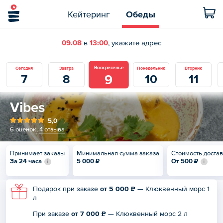
Кейтеринг
Обеды
09.08
в
13:00
, укажите адрес
Воскресенье
Сегодня
Завтра
Понедельник
Вторник
9
7
8
10
11
Vibes
5,0
6 оценок
,
4 отзыва
Принимает заказы
Минимальная сумма заказа
Стоимость доста
За 24 часа
5 000 ₽
От
500 ₽
Подарок при заказе
от 5 000 ₽
— Клюквенный морс 1
л
При заказе
от 7 000 ₽
— Клюквенный морс 2 л