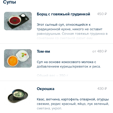
Супы
Борщ с говяжьей грудинкой
450 ₽
Этот сытный суп, относящийся к
традиционной кухне, никого не оставит
равнодушным. Сочная говяжья грудинка в
сочетании со сметаной дарит ему
неповторимый вкус и аромат.
Том-ям
oт
480 ₽
Общий вес – 336 г
Суп на основе кокосового молока с
добавлением курицы/креветок и риса.
Общий вес – 350 г
Окрошка
430 ₽
Квас, ветчина, картофель отварной, огурцы
свежие, редис красный, яйцо, лук зеленый,
сметана, укроп.