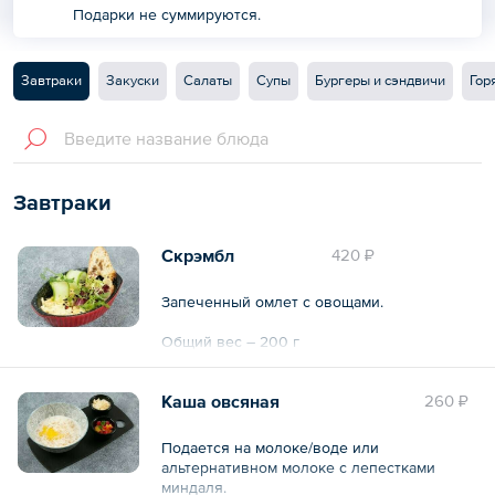
Подарки не суммируются.
Завтраки
Закуски
Салаты
Супы
Бургеры и сэндвичи
Гор
Завтраки
Скрэмбл
420 ₽
Запеченный омлет с овощами.
Общий вес – 200 г
Каша овсяная
260 ₽
Подается на молоке/воде или
альтернативном молоке с лепестками
миндаля.