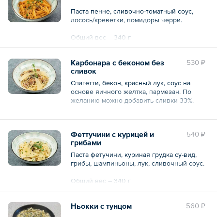
Паста пенне, сливочно-томатный соус,
лосось/креветки, помидоры черри.
Общий вес – 340 г
Карбонара с беконом без
530 ₽
сливок
Спагетти, бекон, красный лук, соус на
основе яичного желтка, пармезан. По
желанию можно добавить сливки 33%.
Общий вес – 330 г
Феттучини с курицей и
540 ₽
грибами
Паста фетучини, куриная грудка су-вид,
грибы, шампиньоны, лук, сливочный соус.
Общий вес – 340 г
Ньокки с тунцом
560 ₽