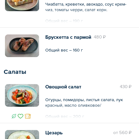
Чиабатта, креветки, авокадо, соус крем-
Общий вес – 160 г
чиз, томаты черри, салат корн.
Общий вес – 190 г
Брускетта с пармой
480 ₽
Общий вес – 160 г
Салаты
Овощной салат
430 ₽
Огурцы, помидоры, листья салата, лук
красный, масло оливковое/
Общий вес – 200 г
Цезарь
oт
560 ₽