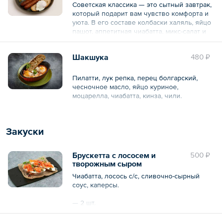
Советская классика — это сытный завтрак,
который подарит вам чувство комфорта и
уюта. В его составе колбаски халяль, яйцо
пашот, аппетитная чиабатта, микс-салат и
зелёный горошек.
Шакшука
480 ₽
Общий вес – 342 г
Пилатти, лук репка, перец болгарский,
чесночное масло, яйцо куриное,
моцарелла, чиабатта, кинза, чили.
Общий вес – 260 г
Закуски
Брускетта с лососем и
500 ₽
творожным сыром
Чиабатта, лосось с/с, сливочно-сырный
соус, каперсы.
— 2 шт.
Общий вес – 149 г