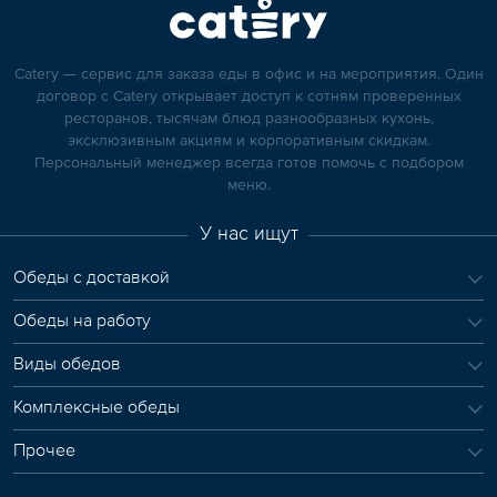
Catery — сервис для заказа еды в офис и на мероприятия. Один
договор с Catery открывает доступ к сотням проверенных
ресторанов, тысячам блюд разнообразных кухонь,
эксклюзивным акциям и корпоративным скидкам.
Персональный менеджер всегда готов помочь с подбором
меню.
У нас ищут
Обеды с доставкой
Обеды на работу
Виды обедов
Комплексные обеды
Прочее