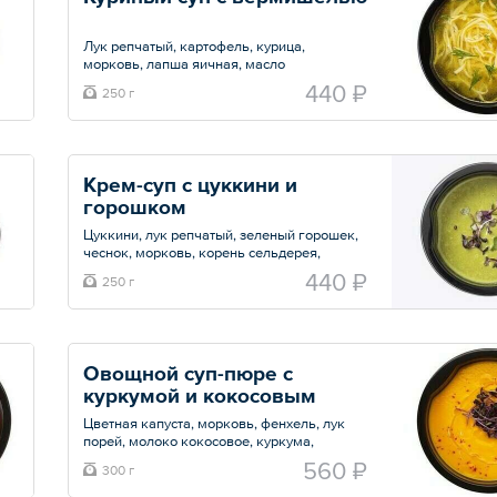
Лук репчатый, картофель, курица,
морковь, лапша яичная, масло
подсолнечное, соль.
440 ₽
250 г
Общий вес – 250 г
Крем-суп с цуккини и 
горошком
Цуккини, лук репчатый, зеленый горошек,
чеснок, морковь, корень сельдерея,
молоко кокосовое, масло оливковое,
440 ₽
250 г
сироп топинамбура, тимьян.
Общий вес – 250 г
Овощной суп-пюре с 
куркумой и кокосовым 
молоком
Цветная капуста, морковь, фенхель, лук
порей, молоко кокосовое, куркума,
паприка, фреш лимона.
560 ₽
300 г
Общий вес – 300 г