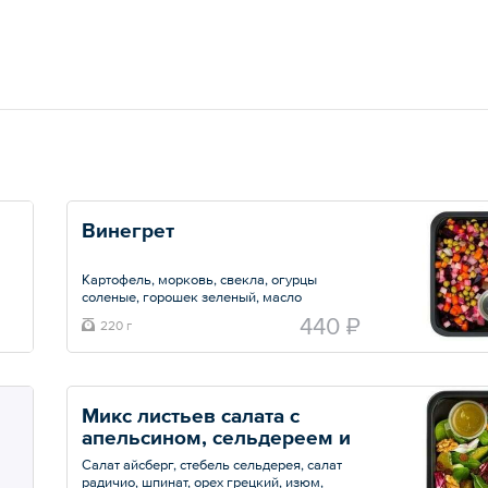
Винегрет
Картофель, морковь, свекла, огурцы
соленые, горошек зеленый, масло
оливковое. соль, перец.
440 ₽
220 г
Общий вес – 220 г
Микс листьев салата с 
апельсином, сельдереем и 
грецким орехом
Салат айсберг, стебель сельдерея, салат
радичио, шпинат, орех грецкий, изюм,