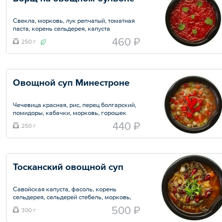
Свекла, морковь, лук репчатый, томатная
паста, корень сельдерея, капуста
белокочанная, сироп топинамбура,
460 ₽
250 г
яблочный уксус.
Общий вес – 250 г
Овощной суп Минестроне
Чечевица красная, рис, перец болгарский,
помидоры, кабачки, морковь, горошек
зеленый, масло оливковое, орегано,
440 ₽
250 г
базилик, фреш лимона.
Общий вес – 250 г
Тосканский овощной суп
Савойская капуста, фасоль, корень
сельдерея, сельдерей стебель, морковь,
цуккини, лук репчатый, лук порей, томаты в
500 ₽
300 г
собственном соку, томатная паста, масло
оливковое.