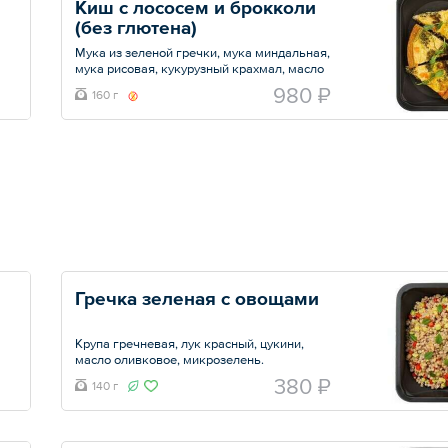
Киш с лососем и брокколи 
(без глютена)
Мука из зеленой гречки, мука миндальная,
мука рисовая, кукурузный крахмал, масло
гхи, яйцо куриное, сироп топинамбура,
980 ₽
160 г
лосось, брокколи, молоко кокосовое,
устричный соус, рыбный соус, салат лолло
роса.
Общий вес – 160 г
Гречка зеленая с овощами
Крупа гречневая, лук красный, цукини,
масло оливковое, микрозелень.
380 ₽
140 г
Общий вес – 140 г