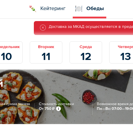
Кейтеринг
Обеды
Доставка за МКАД осуществляется в преде
недельник
Вторник
Среда
Четвер
10
11
12
13
й
ая сумма заказа
Стоимость доставки
Возможное время д
От
750 ₽
Пн—Вс: 07:00—19:0