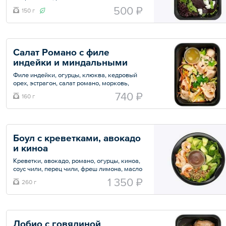
500 ₽
150 г
Общий вес – 150 г
Салат Романо с филе 
индейки и миндальными 
лепестками 
Филе индейки, огурцы, клюква, кедровый
орех, эстрагон, салат романо, морковь,
фреш апельсина, соевый соус, горчица,
740 ₽
160 г
масло оливковое, тимьян.
Общий вес – 160 г
Боул с креветками, авокадо 
и киноа 
Креветки, авокадо, романо, огурцы, киноа,
соус чили, перец чили, фреш лимона, масло
оливковое, перец болгарский.
1 350 ₽
260 г
Общий вес – 260 г
Лобио с говядиной 