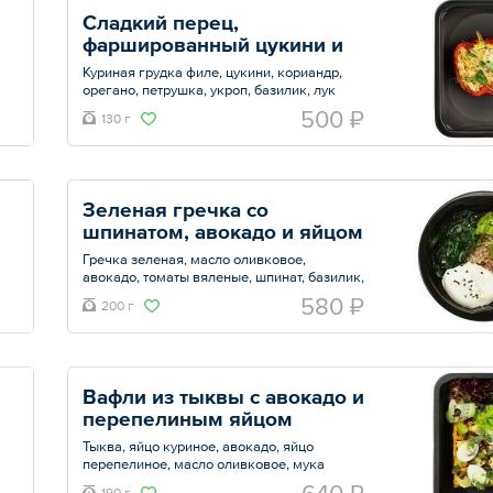
Сладкий перец, 
фаршированный цукини и 
куриной грудкой
Куриная грудка филе, цукини, кориандр,
орегано, петрушка, укроп, базилик, лук
репчатый, масло оливковое, соль, перец
500 ₽
130 г
болгарский, микрозелень.
Общий вес – 130 г
Зеленая гречка со 
шпинатом, авокадо и яйцом 
пашот
Гречка зеленая, масло оливковое,
авокадо, томаты вяленые, шпинат, базилик,
семена тыквы, яйцо куриное , кунжут,
580 ₽
200 г
петрушка.
Общий вес – 200 г
Вафли из тыквы с авокадо и 
перепелиным яйцом 
Тыква, яйцо куриное, авокадо, яйцо
перепелиное, масло оливковое, мука
рисовая, псилиум, розмарин.
190 г