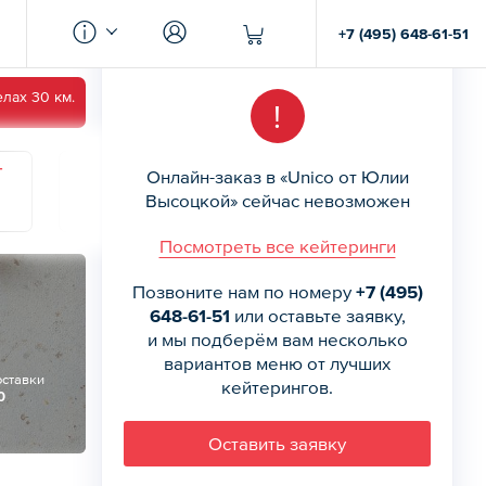
+7 (495) 648-61-51
лах 30 км.
!
г
Пятница
Суббота
Воскресенье
Онлайн-заказ в «Unico от Юлии
14
15
16
Высоцкой» сейчас невозможен
Посмотреть все кейтеринги
Позвоните нам по номеру
+7 (495)
648-61-51
или оставьте заявку,
и мы подберём вам несколько
вариантов меню от лучших
оставки
кейтерингов.
0
Оставить заявку