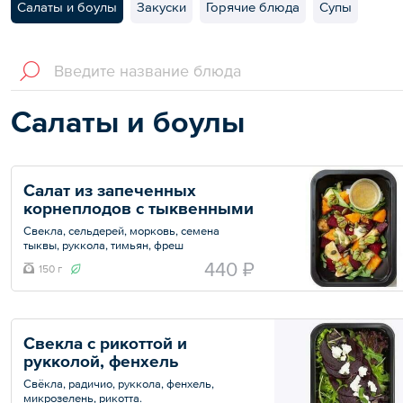
Салаты и боулы
Закуски
Горячие блюда
Супы
Салаты и боулы
Салат из запеченных 
корнеплодов с тыквенными 
семечками 
Свекла, сельдерей, морковь, семена
тыквы, руккола, тимьян, фреш
апельсиновый, горчица, мед, уксус винный.
440 ₽
150 г
Общий вес – 150 г
Свекла с рикоттой и 
рукколой, фенхель
Свёкла, радичио, руккола, фенхель,
микрозелень, рикотта.