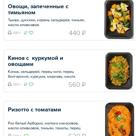
Овощи, запеченные с 
тимьяном
Тыква, цуккини, корень сельдерея, тимьян,
масло оливковое.
440 ₽
100 г
Общий вес – 100 г
Киноа с  куркумой и 
овощами
Киноа, сельдерей, перец чили, перец
болгарский, куркума, морковь, масло
сливочное, масло оливковое, цуккини.
560 ₽
150 г
Общий вес – 150 г
Ризотто с томатами 
Рис белый Арборио, молоко кокосовое,
масло оливковое, тимьян, томаты, перец
чили, лук репчатый, орегано, сироп
120 г