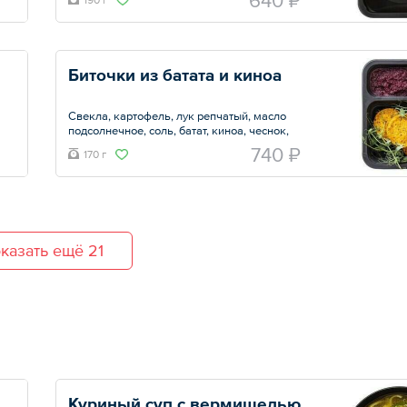
640 ₽
Общий вес – 190 г
Биточки из батата и киноа 
Свекла, картофель, лук репчатый, масло
подсолнечное, соль, батат, киноа, чеснок,
перец черный молотый, сахарозаменитель,
740 ₽
170 г
мука овсяная, орегано, тимьян.
Общий вес – 170 г
казать ещё 21
Куриный суп с вермишелью