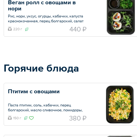
Веган ролл с овощами в 
нори
Рис, нори, уксус, огурцы, кабачки, капуста
краснокочанная, перец болгарский, салат
чука, соевый соус, рисовая бумага.
440 ₽
220 г
Общий вес – 220 г
Горячие блюда
Птитим с овощами
Паста птитим, соль, кабачки, перец
болгарский, масло сливочное, помидоры,
паприка.
380 ₽
150 г
Общий вес – 150 г