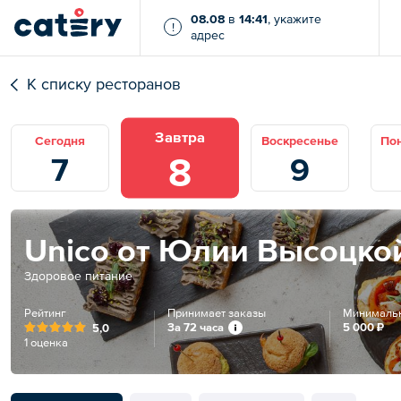
08.08
в
14:41
, укажите
!
адрес
К списку ресторанов
Завтра
Сегодня
Воскресенье
По
8
7
9
Unico от Юлии Высоцко
Здоровое питание
Рейтинг
Принимает заказы
Минимальн
За 72 часа
5 000 ₽
5,0
1 оценка