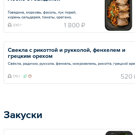
Говядина, морковь, фасоль, лук порей,
корень сельдерея, томаты, орегано,
тимьян, кинза, соль, оливковое масло, лист
1 800 ₽
230 г
лавровый.
Общий вес – 230 г
Свекла с рикоттой и рукколой, фенхелем и 
грецким орехом
Свёкла, радичио, руккола, фенхель, микрозелень, рикотта, грецкий оре
Общий вес – 170 г
520 
170 г
Закуски