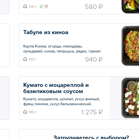
апельсин, масло оливковое, фреш из
580 ₽
120 г
лимона.
Общий вес – 120 г
Табуле из киноа
Крупа Киноа, огурцы, помидоры,
сельдерей, кинза, петрушка, редис, гранат,
зира, соль, фреш из имбиря, лимона, масло
940 ₽
150 г
оливковое.
Общий вес – 150 г
Кумато с моцареллой и 
базиликовым соусом 
Кумато, моцарелла, шпинат, уксус винный,
фреш лимона, уксус бальзамический.
1 275 ₽
180 г
Общий вес – 180 г
Затрудняетесь с выбором?