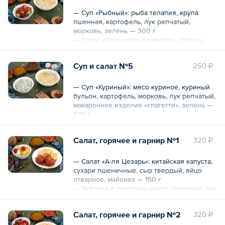
— Суп «Рыбный»: рыба телапия, крупа
пшенная, картофель, лук репчатый,
Общий вес – 450 г
морковь, зелень — 300 г
— Салат «Овощной»: помидоры, огурцы,
китайская капуста, укроп — 150 г
Суп и салат №5
250 ₽
Общий вес – 450 г
— Суп «Куриный»: мясо куриное, куриный
бульон, картофель, морковь, лук репчатый,
макаронное изделие «спагетти», зелень —
370 г
— Салат «Грибной»: картофель, грибы,
огурцы соленые, укроп, майонез — 150 г
Салат, горячее и гарнир №1
320 ₽
— Салат «А-ля Цезарь»: китайская капуста,
Общий вес – 520 г
сухари пшеничные, сыр твердый, яйцо
отварное, майонез — 150 г
— Тефтели в томатном соусе: говядина, лук
репчатый, хлеб пшеничный, зелень,
томатная паста, масло растительное — 150
Салат, горячее и гарнир №2
320 ₽
г
— Пюре картофельное: картофель, молоко,