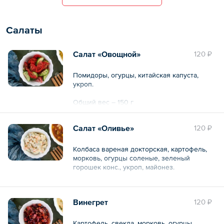
Общий вес – 347 г
Салаты
Салат «Овощной»
120 ₽
Помидоры, огурцы, китайская капуста,
укроп.
Общий вес – 150 г
Салат «Оливье»
120 ₽
Колбаса вареная докторская, картофель,
морковь, огурцы соленые, зеленый
горошек конс., укроп, майонез.
Общий вес – 150 г
Винегрет
120 ₽
Картофель, свекла, морковь, огурцы