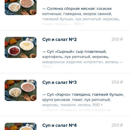
— Солянка сборная мясная: сосиски
копченые, говядина, окорок свиной,
говяжий бульон, лук репчатый, морковь,
томат, зелень — 280 г
— Салат «Оливье»: колбаса вареная
докторская, картофель, морковь, огурцы
Суп и салат №2
250 ₽
соленые, зеленый горошек
консервированный, укроп, майонез — 150 г
— Суп «Сырный»: сыр плавленый,
картофель, лук репчатый, морковь,
макаронное изделие «спагетти», зелень —
Общий вес – 430 г
300 г
— Салат «Винегрет»: картофель, свекла,
морковь, огурцы соленые, зеленый
Суп и салат №3
250 ₽
горошек, укроп, масло растительной — 150
г
— Суп «Харчо»: говядина, говяжий бульон,
крупа рисовая, томат, лук репчатый,
Общий вес – 450 г
морковь, ткемали, зелень 300 г
— Салат «Оливье»: колбаса вареная
докторская, картофель, морковь, огурцы
соленые, зеленый горошек
Суп и салат №4
250 ₽
консервированный, укроп, майонез — 150 г