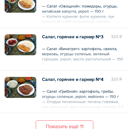
масло сливочное топленое — 150 г
— Салат «Овощной»: помидоры, огурцы,
китайская капуста, укроп — 150 г
Общий вес – 450 г
— Котлета куриная: филе куриное, лук
репчатый, хлеб пшеничный, чеснок,
зелень, масло растительное — 90 г
— Макароны отварные: макаронное
Салат, горячее и гарнир №3
320 ₽
изделие «перья», масло— 115 г
Общий вес – 355 г
— Салат «Винегрет»: картофель, свекла,
морковь, огурцы соленые, зеленый
горошек, укроп, масло растительной — 150
г
— Рыба в кляре: рыба горбуша, яйцо
куриное, молоко 3,2 %, мука пшеничная,
Салат, горячее и гарнир №4
320 ₽
масло растительное — 80 г
— Рис отварной: крупа рисовая, масло
растительное — 150 г
— Салат «Грибной»: картофель, грибы,
огурцы соленые, укроп, майонез — 150 г
Общий вес – 380 г
— Оладьи печеночные: печень говяжья,
лук репчатый, мука пшеничная, молоко 3,2
%, яйцо куриное, масло растительное — 80
г
— Гречка отварная: крупа гречневая,
Показать ещё 11
масло растительное — 117 г