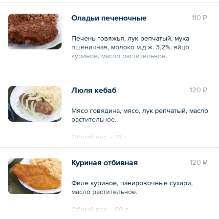
Общий вес – 90 г
Оладьи печеночные
110 ₽
Печень говяжья, лук репчатый, мука
пшеничная, молоко м.д.ж. 3,2%, яйцо
куриное, масло растительное.
Общий вес – 80 г
Люля кебаб
120 ₽
Мясо говядина, мясо, лук репчатый, масло
растительное.
Общий вес – 75 г
Куриная отбивная
120 ₽
Филе куриное, панировочные сухари,
масло растительное.
Общий вес – 80 г