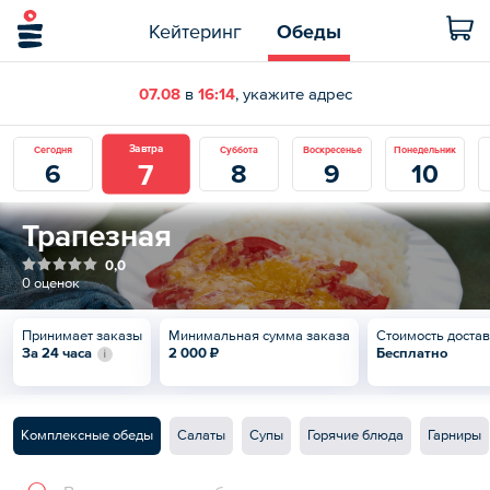
Кейтеринг
Обеды
07.08
в
16:14
, укажите адрес
Завтра
Сегодня
Суббота
Воскресенье
Понедельник
7
6
8
9
10
Трапезная
0,0
0 оценок
Принимает заказы
Минимальная сумма заказа
Стоимость доста
За 24 часа
2 000 ₽
Бесплатно
Комплексные обеды
Салаты
Супы
Горячие блюда
Гарниры