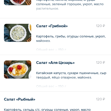
соленые, зеленый горошек, укроп, масло
растительное.
Общий вес – 150 г
Салат «Грибной»
120 ₽
Картофель, грибы, огурцы соленые, укроп,
майонез.
Общий вес – 150 г
Салат «Аля-Цезарь»
120 ₽
Китайская капуста, сухари пшеничные, сыр
твердый, яйцо отварное, майонез.
Общий вес – 150 г
Салат «Рыбный»
120 ₽
Картофель, сельдь с/с, огурцы соленые, укроп, масло