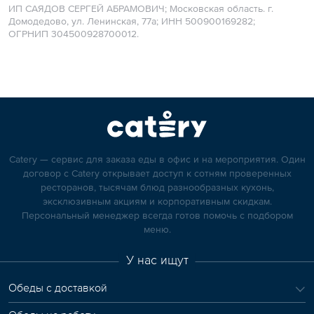
ИП САЯДОВ СЕРГЕЙ АБРАМОВИЧ; Московская область. г.
Домодедово, ул. Ленинская, 77а; ИНН 500900169282;
ОГРНИП 304500928700012.
Catery — сервис для заказа еды в офис и на мероприятия. Один
договор с Catery открывает доступ к сотням проверенных
ресторанов, тысячам блюд разнообразных кухонь,
эксклюзивным акциям и корпоративным скидкам.
Персональный менеджер всегда готов помочь с подбором
меню.
У нас ищут
Обеды с доставкой