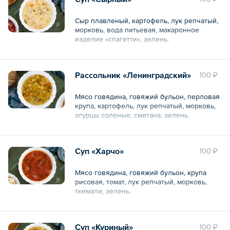
Сыр плавленый, картофель, лук репчатый,
морковь, вода питьевая, макаронное
изделие «спагетти», зелень.
Общий вес – 300 г
Рассольник «Ленинградский»
100 ₽
Мясо говядина, говяжий бульон, перловая
крупа, картофель, лук репчатый, морковь,
огурцы соленые, сметана, зелень.
Общий вес – 270 г
Суп «Харчо»
100 ₽
Мясо говядина, говяжий бульон, крупа
рисовая, томат, лук репчатый, морковь,
ткемали, зелень.
Общий вес – 300 г
Суп «Куриный»
100 ₽