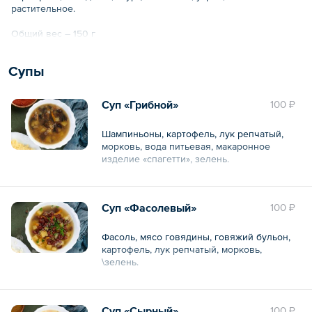
растительное.
Общий вес – 150 г
Супы
Суп «Грибной»
100 ₽
Шампиньоны, картофель, лук репчатый,
морковь, вода питьевая, макаронное
изделие «спагетти», зелень.
Общий вес – 360 г
Суп «Фасолевый»
100 ₽
Фасоль, мясо говядины, говяжий бульон,
картофель, лук репчатый, морковь,
\зелень.
Общий вес – 370 г
Суп «Сырный»
100 ₽