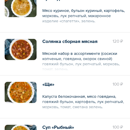
Мясо куриное, бульон куриный, картофель,
морковь, лук репчатый, макаронное
изделие «спагетти», зелень.
Общий вес – 370 г
Солянка сборная мясная
120 ₽
Мясной набор в ассортименте (сосиски
копченые, говядина, окорок свиной)
говяжий бульон, лук репчатый, морковь,
томат, зелень.
«Щи»
100 ₽
Общий вес – 280 г
Капуста белокочанная, мясо говядина,
говяжий бульон, картофель, лук репчатый,
морковь, томат, сметана зелень.
Общий вес – 390 г
Суп «Рыбный»
100 ₽