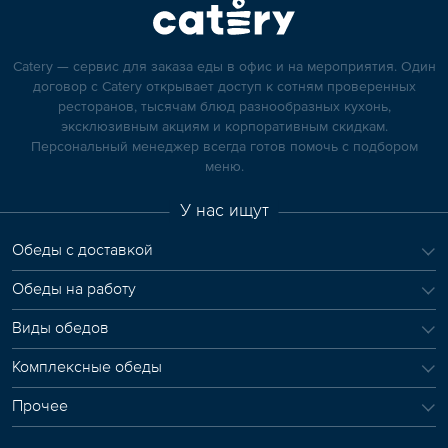
Catery — сервис для заказа еды в офис и на мероприятия. Один
договор с Catery открывает доступ к сотням проверенных
ресторанов, тысячам блюд разнообразных кухонь,
эксклюзивным акциям и корпоративным скидкам.
Персональный менеджер всегда готов помочь с подбором
меню.
У нас ищут
Обеды с доставкой
Обеды на работу
Виды обедов
Комплексные обеды
Прочее