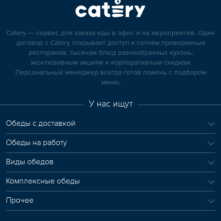
Catery — сервис для заказа еды в офис и на мероприятия. Один
договор с Catery открывает доступ к сотням проверенных
ресторанов, тысячам блюд разнообразных кухонь,
эксклюзивным акциям и корпоративным скидкам.
Персональный менеджер всегда готов помочь с подбором
меню.
У нас ищут
Обеды с доставкой
Обеды на работу
Виды обедов
Комплексные обеды
Прочее