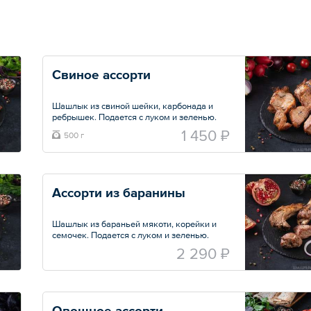
Свиное ассорти
Шашлык из свиной шейки, карбонада и
ребрышек. Подается с луком и зеленью.
1 450 ₽
500 г
Общий вес – 500 г
Ассорти из баранины
Шашлык из бараньей мякоти, корейки и
семочек. Подается с луком и зеленью.
Порция — 500 г
2 290 ₽
Овощное ассорти