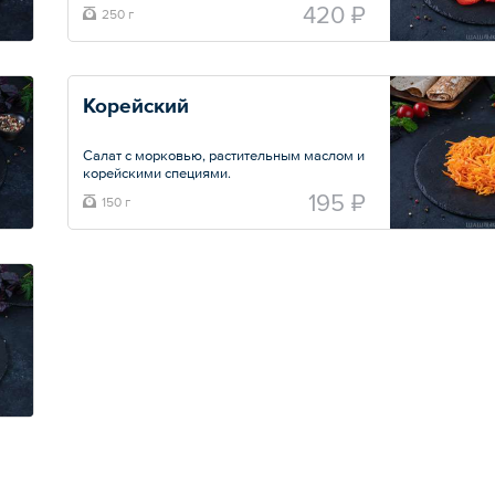
сыра фета и оливкового масла.
420 ₽
250 г
Общий вес – 250 г
Корейский
Салат с морковью, растительным маслом и
корейскими специями.
195 ₽
150 г
Общий вес – 150 г