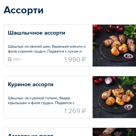
Ассорти
Шашлычное ассорти
Шашлык из свиной шеи, бараньей мякоти и
филе куриной грудки. Подается с луком и
зеленью.
1 990 ₽
500 г
Общий вес – 500 г
Куриное ассорти
Шашлык из куриной голени, бедер,
крылышек и филе грудки. Подается с
луком и зеленью.
1 269 ₽
Порция — 500 г
Ассорти из люля