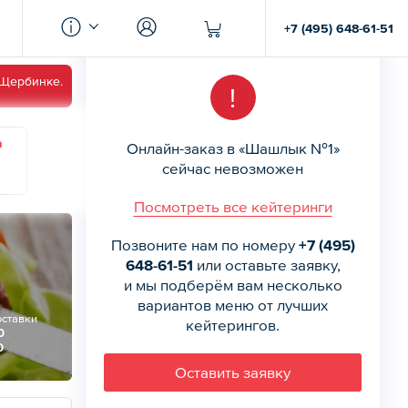
+7 (495) 648-61-51
 Щербинке.
!
а
Суббота
Воскресенье
Понедельник
Онлайн-заказ в «Шашлык №1»
15
16
17
сейчас невозможен
Посмотреть все кейтеринги
Позвоните нам по номеру
+7 (495)
648-61-51
или оставьте заявку,
и мы подберём вам несколько
вариантов меню от лучших
оставки
кейтерингов.
0
0
Оставить заявку