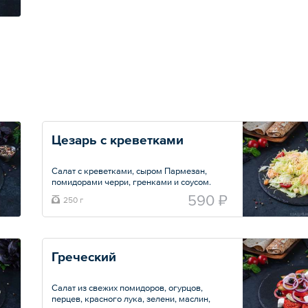
Цезарь с креветками
Салат с креветками, сыром Пармезан,
помидорами черри, гренками и соусом.
590 ₽
250 г
Общий вес – 250 г
Греческий
Салат из свежих помидоров, огурцов,
перцев, красного лука, зелени, маслин,