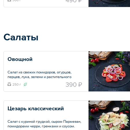
490 ₽
300 г
лимоном и сметаной.
Общий вес – 300 г
Салаты
Овощной
Салат из свежих помидоров, огурцов,
перцев, лука, зелени и растительного
масла.
390 ₽
250 г
Общий вес – 250 г
Цезарь классический
Салат с куриной грудкой, сыром Пармезан,
помидорами черри, гренками и соусом.