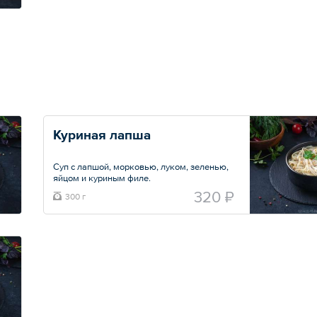
Куриная лапша
Суп с лапшой, морковью, луком, зеленью,
яйцом и куриным филе.
320 ₽
300 г
Общий вес – 300 г