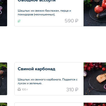
Шашлык из свежих баклажан, перца и
помидоров (неочишенных),
приготовленных на мангале.
590 ₽
Порция — 500 г
Свиной карбонад
Шашлык из свиного карбоната. Подается с
луком и зеленью.
310 ₽
100 г
Общий вес – 100 г