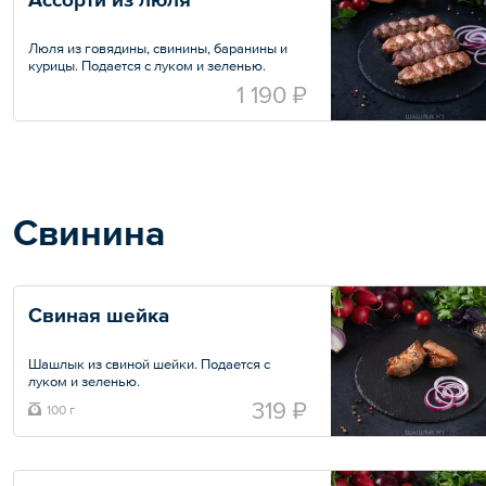
Люля из говядины, свинины, баранины и
курицы. Подается с луком и зеленью.
Порция — 500 г
1 190 ₽
Свинина
Свиная шейка
Шашлык из свиной шейки. Подается с
луком и зеленью.
319 ₽
100 г
Общий вес – 100 г