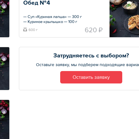
Обед №4
— Суп «Куриная лапша» — 300 г
— Куриное крылышко — 100 г
— Рис с овощами — 150 г
620 ₽
600 г
— Лаваш — 50 г
Общий вес – 0.6 кг
Затрудняетесь с выбором?
Оставьте заявку, мы подберем подходящие вариа
Оставить заявку