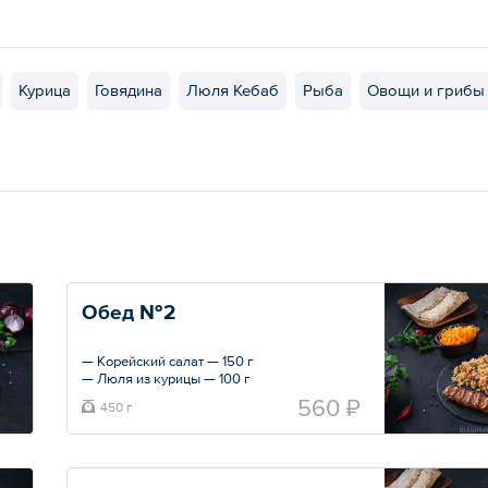
Курица
Говядина
Люля Кебаб
Рыба
Овощи и грибы
Обед №2
— Корейский салат — 150 г
— Люля из курицы — 100 г
— Рис с овощами — 150 г
560 ₽
450 г
— Лаваш — 50 гр
Общий вес – 450 г