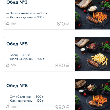
Обед №3
— Витаминный салат — 150 г
— Люля из курицы — 100 г
— Картошка по-деревенски — 150 г
610 ₽
450 г
— Лаваш — 50 г
Общий вес – 450 г
Обед №5
— Борщ — 300 г
— Люля из курицы — 100 г
— Картошка фри — 150 г
860 ₽
600 г
— Лаваш — 50 г
Общий вес – 0.6 кг
Обед №6
— Суп «Солянка» — 300 г
— Куриная голень — 100 г
— Картошка по-деревенски — 150 г
990 ₽
600 г
— Лаваш — 50 г