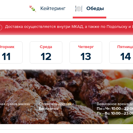
Кейтеринг
Обеды
Доставка осуществляется внутри МКАД, а также по Подольску и
Вторник
Среда
Четверг
Пятниц
11
12
13
14
ая сумма заказа
Стоимость доставки
Возможное время д
Бесплатно
Пн—Чт: 10:00—22:0
Пт—Вс: 10:00—23:0