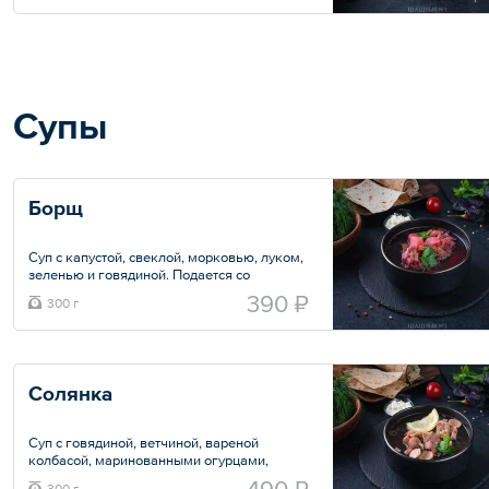
Общий вес – 0.6 кг
Супы
Борщ
Суп с капустой, свеклой, морковью, луком,
зеленью и говядиной. Подается со
сметаной.
390 ₽
300 г
Общий вес – 300 г
Солянка
Суп с говядиной, ветчиной, вареной
колбасой, маринованными огурцами,
луком, зеленью и маслинами. Подается с