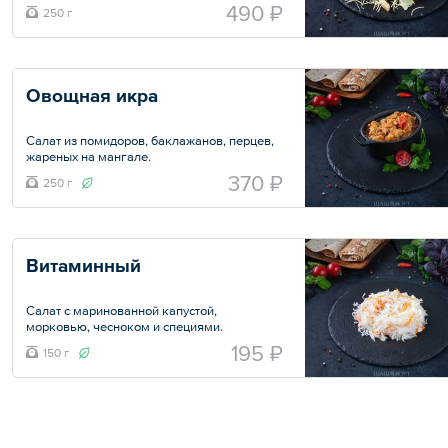
490 ₽
250 г
Общий вес – 250 г
Овощная икра
Салат из помидоров, баклажанов, перцев,
жареных на мангале.
370 ₽
250 г
Общий вес – 250 г
Витаминный
Салат с маринованной капустой,
морковью, чесноком и специями.
195 ₽
150 г
Общий вес – 150 г