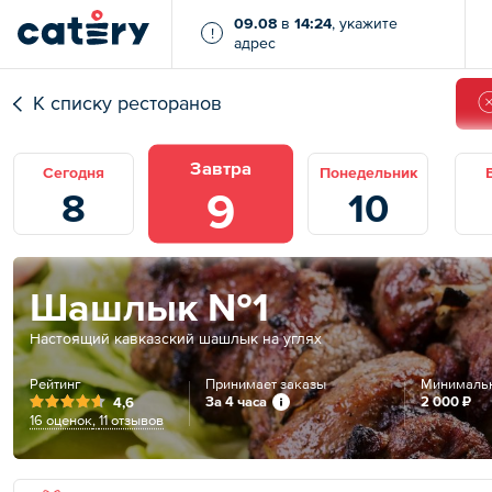
09.08
в
14:24
, укажите
!
адрес
К списку ресторанов
Завтра
Сегодня
Понедельник
9
8
10
Шашлык №1
Настоящий кавказский шашлык на углях
Рейтинг
Принимает заказы
Минимальн
За 4 часа
2 000 ₽
4,6
16 оценок
,
11 отзывов