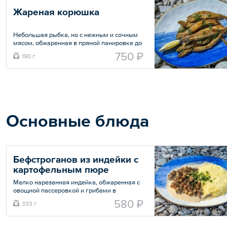
Жареная корюшка
Небольшая рыбка, но с нежным и сочным
мясом, обжаренная в пряной панировке до
хрустящей корочки.
750 ₽
190 г
Общий вес – 190 г
Основные блюда
Бефстроганов из индейки с 
картофельным пюре
Мелко нарезанная индейка, обжаренная с
овощной пассеровкой и грибами в
сливочном соусе с молотым перцем.
580 ₽
333 г
Подается с нежным картофельным пюре
на молоке со сливочным маслом.