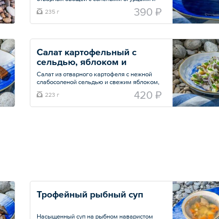
зеленым горошком, с добавлением
390 ₽
235 г
нежного куриного филе и домашнего
майонеза. Подается с ломтиками
ароматного бородинского хлеба.
Общий вес – 235 г
Салат картофельный с 
сельдью, яблоком и 
красным луком
Салат из отварного картофеля с нежной
слабосоленой сельдью и свежим яблоком,
заправленный сметанным соусом с
420 ₽
223 г
чесноком и зеленью.
Общий вес – 223 г
Трофейный рыбный суп
Насыщенный суп на рыбном наваристом