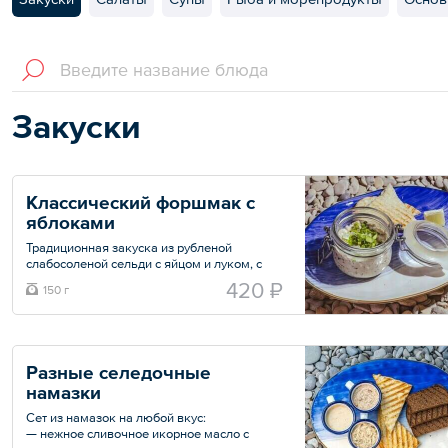
Закуски
Классический форшмак с 
яблоками
Традиционная закуска из рубленой
слабосоленой сельди с яйцом и луком, с
добавлением сыра «Креметте», а также с
420 ₽
150 г
яблоком, которое сбалансирует вкус
сельди. Подается со сливочным маслом и
кусочкам свежего ароматного хлеба.
Общий вес – 150 г
Разные селедочные 
намазки
Сет из намазок на любой вкус:
— нежное сливочное икорное масло с