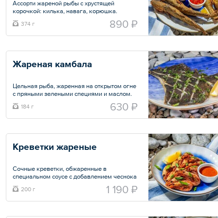
Ассорти жареной рыбы с хрустящей
корочкой: килька, навага, корюшка.
890 ₽
374 г
Подается с фирменным соусом «Тартар»,
особенный вкус которому придают
каперсы и лимонный фреш, а также
маринованными маслинами и чесночным
маслом.
Жареная камбала
Общий вес – 374 г
Цельная рыба, жаренная на открытом огне
с пряными зелеными специями и маслом.
Подается с долькой лимона.
630 ₽
184 г
Общий вес – 184 г
Креветки жареные
Сочные креветки, обжаренные в
специальном соусе с добавлением чеснока
и кориандра. Подаются с пикантным
1 190 ₽
200 г
миксом сливочного хрена и острой аджики.
Общий вес – 200 г