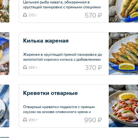
Цельная рыба навага, обжаренная в
хрустящей панировке с пряными специями
до золотистого цвета.
570 ₽
275 г
Общий вес – 275 г
Килька жареная
Жареная в хрустящей пряной панировке до
золотистой корочки килька с добавлением
чеснока. Подается с фирменным соусом
370 ₽
265 г
«Тартар», подчеркивающим нежный и
мягкий вкус рыбы. Соус готовится на
основе майонеза с маринованными
пикулями и каперсами.
Креветки отварные
Общий вес – 265 г
Отварные креветки подаются с пряным
соусом на основе сливочного хрена и
острой аджики. Идеальное дополнение к
990 ₽
200 г
любимым морепродуктам.
Общий вес – 200 г