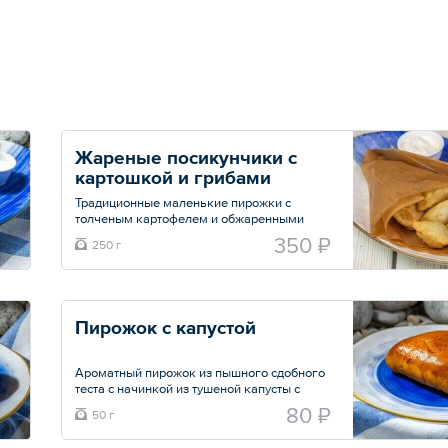
Жареные посикунчики с 
картошкой и грибами
Традиционные маленькие пирожки с
толченым картофелем и обжаренными
грибами с луком. Готовятся до золотистого
350 ₽
250 г
цвета.
Общий вес – 250 г
Пирожок с капустой
Ароматный пирожок из пышного сдобного
теста с начинкой из тушеной капусты с
морковью в томатной пасте.
80 ₽
50 г
Общий вес – 50 г