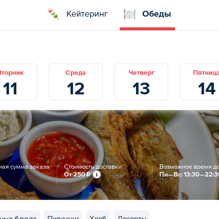
Кейтеринг
Обеды
Вторник
Среда
Четверг
Пятниц
11
12
13
14
ая сумма заказа
Стоимость доставки
Возможное время д
От
250 ₽
Пн—Вс: 13:30—22:3
ные блюда
Пирожки
Хлеб
Десерты