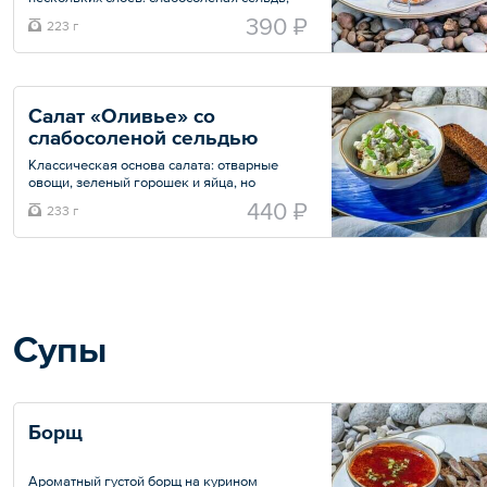
сладкая отварная свекла, морковь и
390 ₽
223 г
картофель с добавлением зеленого лука и
молотого перца. Заправляется домашним
майонезом.
Общий вес – 223 г
Салат «Оливье» со 
слабосоленой сельдью
Классическая основа салата: отварные
овощи, зеленый горошек и яйца, но
особенный вкус придают слабосоленая
440 ₽
233 г
сельдь и зеленый лук.
Общий вес – 233 г
Супы
Борщ
Ароматный густой борщ на курином