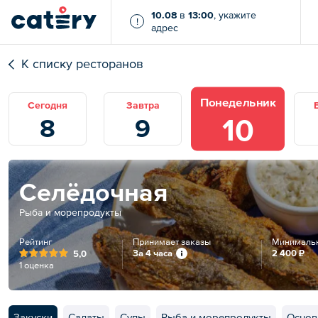
10.08
в
13:00
, укажите
!
адрес
К списку ресторанов
Понедельник
Сегодня
Завтра
10
8
9
Селёдочная
Рыба и морепродукты
Рейтинг
Принимает заказы
Минимальн
За 4 часа
2 400 ₽
5,0
1 оценка
Закуски
Салаты
Супы
Рыба и морепродукты
Основ