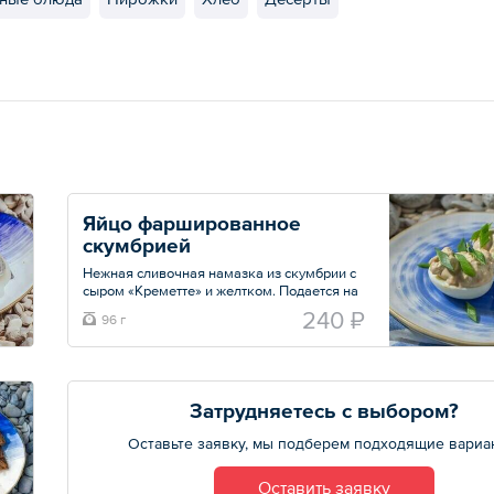
Яйцо фаршированное 
скумбрией
Нежная сливочная намазка из скумбрии с
сыром «Креметте» и желтком. Подается на
половинке яйца.
240 ₽
96 г
Общий вес – 96 г
Затрудняетесь с выбором?
Оставьте заявку, мы подберем подходящие вариа
Оставить заявку