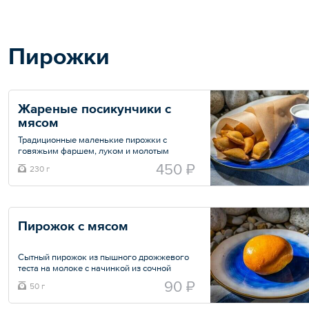
Общий вес – 333 г
Пирожки
Жареные посикунчики с 
мясом
Традиционные маленькие пирожки с
говяжьим фаршем, луком и молотым
черным перцем. Обжарены до золотистого
450 ₽
230 г
цвета.
Общий вес – 230 г
Пирожок с мясом
Сытный пирожок из пышного дрожжевого
теста на молоке с начинкой из сочной
говядины, свинины, специй и свежей
90 ₽
50 г
зелени.