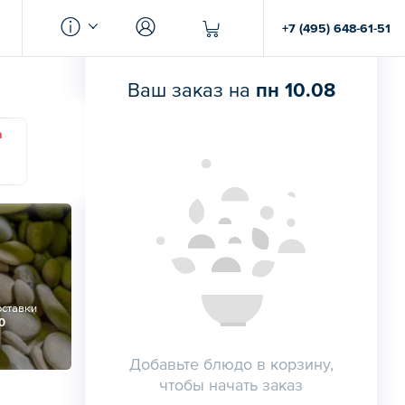
+7 (495) 648-61-51
Ваш заказ на
пн 10.08
а
Суббота
Воскресенье
Понедельник
15
16
17
оставки
0
Добавьте блюдо в корзину,
чтобы начать заказ