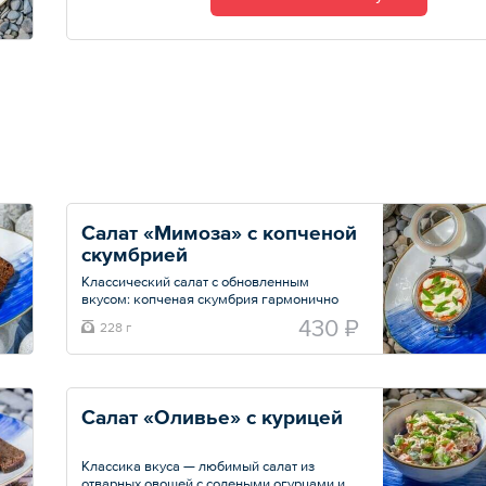
Салат «Мимоза» с копченой 
скумбрией
Классический салат с обновленным
вкусом: копченая скумбрия гармонично
сочетается с отварной морковью,
430 ₽
228 г
картофелем и куриным желтком. Все слои
пропитаны домашним майонезом, а к
салату подаются ломтики свежего и
ароматного бородинского хлеба.
Салат «Оливье» с курицей
Общий вес – 228 г
Классика вкуса — любимый салат из
отварных овощей с солеными огурцами и