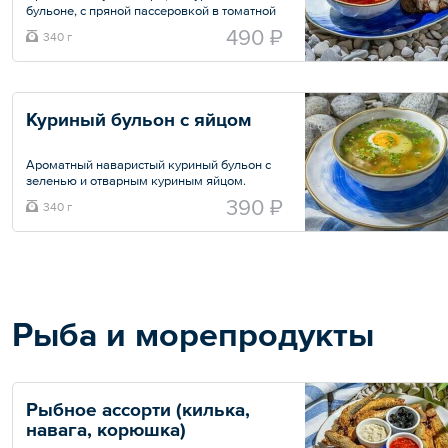
бульоне, с пряной пассеровкой в томатной
пасте и красной фасолью. Подается со
490 ₽
340 г
сметаной, свежей зеленью, а также
ароматным бородинским хлебом с нежной
слабосоленой сельдью.
Общий вес – 340 г
Куриный бульон с яйцом
Ароматный наваристый куриный бульон с
зеленью и отварным куриным яйцом.
390 ₽
340 г
Общий вес – 340 г
Рыба и морепродукты
Рыбное ассорти (килька, 
навага, корюшка)