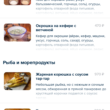
Общий вес – 410 г
бальзамический, горчица, соль), огурцы,
картофель отварной (вода питьевая,
картофель), ветчина, яйцо куриное, редис,
сметана, горчица, хрен сливочный, зелень
укропа, зелень петрушки, лук зеленый.
Окрошка на кефире с
470 ₽
ветчиной
Общий вес – 410 г
Кефир для окрошки (айран, кефир, мацони,
уксус, горчица, соль, сахар), огурцы,
картофель отварной (вода питьевая,
картофель), ветчина, яйцо куриное, редис,
сметана, горчица, хрен сливочный, зелень
укропа, зелень петрушки, лук зеленый.
Рыба и морепродукты
Общий вес – 410 г
Жареная корюшка с соусом
970 ₽
тар-тар
Небольшая рыбка, но с нежным и сочным
мясом, обжаренная в пряной панировке до
хрустящей корочки подается с соусос
тартар
Состав: (рыба корюшка, лимон, соус