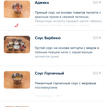
Аджика
120 ₽
Пряный соус на основе томатов пилатти с
красным луком и свежей зеленью.
Пикантную остроту придает капля табаско,
которую оттеняет орегано и кинза.
Общий вес – 40 г
Соус Барбекю
120 ₽
Густой соус на основе кетчупа с медом и
пряным перцем чили с характерным
ароматом дыма.
Общий вес – 40 г
Соус Горчичный
120 ₽
Пикантный горчичный соус с медовым
послевкусием.
Общий вес – 40 г