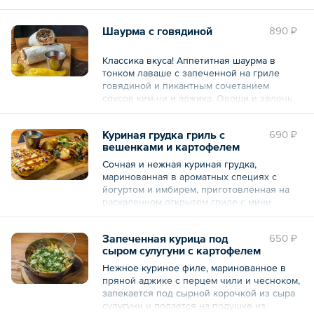
свежий, уксус, соль), масло подсолнечное,
Овощи и зелень придают свежий и
кинза свежая).
насыщенный вкус шаурме.
Шаурма с говядиной
890 ₽
Общий вес – 240 г
Состав: курица бедро запеченное, лаваш,
соус аджика, морковь, капуста
Классика вкуса! Аппетитная шаурма в
белокочанная, помидоры, огурцы, зелень
тонком лаваше с запеченной на гриле
кинзы.
говядиной и пикантным сочетанием
соусов ким-чи и аджика. Овощи и зелень
Общий вес – 390 г
придают свежий и насыщенный вкус
шаурме, а специи и травы раскрывают вкус
Куриная грудка гриль с
690 ₽
мяса по-новому.
вешенками и картофелем
Состав: говядина ребро маринованная,
Сочная и нежная куриная грудка,
лаваш, соус для шаурмы, соус аджика,
маринованная в ароматных специях с
капуста белокочанная, помидоры, перец
йогуртом и имбирем, приготовленная на
маринованный, огурцы маринованные,
раскаленном открытом гриле с мини
морковь, лук красный.
картофелем и вешенками. Подается с
нежным горчичным соусом на сливках с
Общий вес – 415 г
Запеченная курица под
650 ₽
соусом демигласс и чесночным маслом.
сыром сулугуни с картофелем
фри
Состав: курица маринованная, картофель
Нежное куриное филе, маринованное в
мини отварной, грибы вешенки, соус
пряной аджике с перцем чили и чесноком,
горчичный, масло чесночное, масло
запекается под сырной корочкой из сыра
сливочное, масло подсолнечное, соль,
сулугуни и подается на подушке из