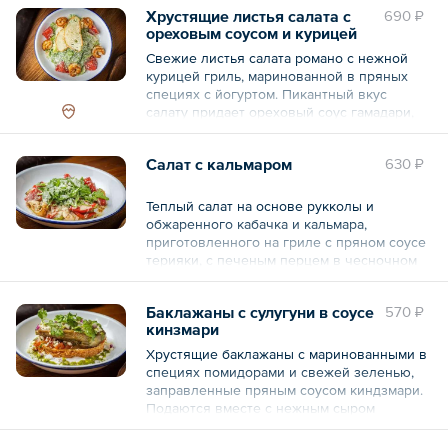
Хрустящие листья салата с
690 ₽
ореховым соусом и курицей
гриль
Свежие листья салата романо с нежной
курицей гриль, маринованной в пряных
специях с йогуртом. Пикантный вкус
салату придает ореховый соус гамадари,
тертый пармезан и хрустящие гренки из
пшеничной чиабатты.
Салат с кальмаром
630 ₽
Состав: салат романо, креветки, соус
гамадари (майонез, соус ореховый, соус
Теплый салат на основе рукколы и
соевый, масло чесночное (масло
обжаренного кабачка и кальмара,
подсолнечное, чеснок свежий), соус
приготовленного на гриле с пряном соусе
табаско), помидоры, сыр пармезан, масло
терияки, с печеным перцем в чесночном
подсолнечное, гренки из чиабатты
масле. Салат заправлен ароматным
(чиабатта пшеничная, масло подсолнечное,
кунжутным соусом с лимонным фрешем и
соль), масло чесночное (масло
Баклажаны с сулугуни в соусе
570 ₽
посыпан сверху тертым пармезаном.
подсолнечное, чеснок свежий), соль,
кинзмари
перец черный молотый.
Состав: кабачок, кальмар маринованный,
Хрустящие баклажаны с маринованными в
перец болгарский запечённый
специях помидорами и свежей зеленью,
Общий вес – 220 г
маринованный, помидоры свежие, соус
заправленные пряным соусом киндзмари.
кунжутный, салат руккола, масло
Подаются вместе с нежным сыром
подсолнечное, сыр пармезан, масло
сулугуни на свежей пшеничной чиабатте.
кунжутное, соль, специя перец черный