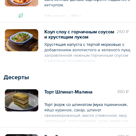
кетчупом.
Общий вес – 180 г
Коул слоу с горчичным соусом
260 ₽
и хрустящим луком
Хрустящая капуста с тертой морковью с
добавлением золотистого и зеленого лука,
заправленная нежным горчичным соусом
с медовым послевкусием.
Состав: салат коул слоу (капуста
Десерты
белокочанная, соус (сметана, майонез,
горчица, мед, сахар, соль, фреш лимонный
(лимон)), морковь), соус горчичный
Торт Шпинат-Малина
390 ₽
(майонез, горчица, мед, сахар), лук
жареный (кранч), лук зеленый.
Торт (корж со шпинатом (мука пшеничная,
Общий вес – 200 г
яйцо куриное, сахар, шпинат
свежемороженый, масло сливочное, мед
цветочный, сода пищевая, соль), крем-чиз
сливочный (сыр креметте, сливки,
сахарная пудра), конфи малиновое (малина