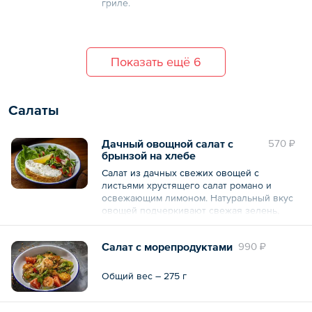
гриле.
Состав: крылья куриные, соус барбекю
(кетчуп, сахар, соус соевый, мед, чеснок
свежий, масло сливочное, жидкий дым,
Показать ещё 6
перец чили), соус блю-чиз (майонез, сыр
горгонзола, соус соевый, масло чесночное
(масло подсолнечное, чеснок свежий)),
крахмал кукурузный, лук зеленый.
Салаты
Общий вес – 498 г
Дачный овощной салат с
570 ₽
брынзой на хлебе
Салат из дачных свежих овощей с
листьями хрустящего салат романо и
освежающим лимоном. Натуральный вкус
овощей подчеркивают свежая зелень,
орегано и ароматное масло. К салату также
подается мягкая пшеничная чиабатта с
Салат с морепродуктами
990 ₽
нежным сливочным кремом из брынзы.
Общий вес – 275 г
Общий вес – 300 г