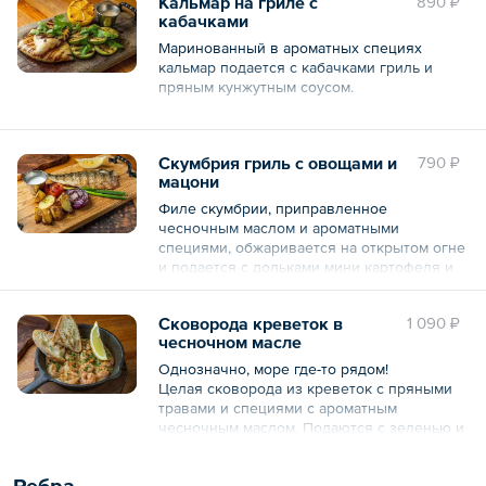
Кальмар на гриле с
890 ₽
(майонез, огурцы маринованные, соус
кабачками
соевый, укроп свежий, масло чесночное
(масло подсолнечное, чеснок свежий)),
Маринованный в ароматных специях
панировка (мука пшеничная, специя
кальмар подается с кабачками гриль и
куркума), соль).
пряным кунжутным соусом.
Общий вес – 349 г
Состав: (кальмар маринованный (кальмар,
соус терияки), кабачки, соус кунжутный
Скумбрия гриль с овощами и
790 ₽
(майонез, горчица, фреш лимонный
мацони
(лимон), мед, масло кунжутное, соус
терияки, масло оливковое, соус соевый),
Филе скумбрии, приправленное
масло подсолнечное, кинза свежая, соль,
чесночным маслом и ароматными
специя перец черный молотый).
специями, обжаривается на открытом огне
и подается с дольками мини картофеля и
Общий вес – 434 г
домашним соусом мацони со свежей
зеленью.
Сковорода креветок в
1 090 ₽
чесночном масле
Состав: скумбрия свежемороженая,
картофель мини отварной, помидоры, соус
Однозначно, море где-то рядом!
мацони, лук красный, лимон, масло
Целая сковорода из креветок с пряными
подсолнечное, лук зеленый, масло
травами и специями с ароматным
чесночное, соль, специя перец черный
чесночным маслом. Подаются с зеленью и
горошек, специя паприка копченая.
свежей пшеничной чиаббатой с хрустящей
корочкой.
Общий вес – 320 г
Ребра