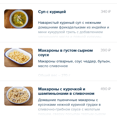
Общий вес – 270 г
Суп с курицей
340 ₽
Наваристый куриный суп с нежными
домашними фрикадельками из индейки и
мини кукурузой гриль с добавлением
чесночного масла и пряной куркумы.
Общий вес – 350 г
Макароны в густом сырном
390 ₽
соусе
Макароны отварные, соус чеддер, бульон,
масло сливочное
Общий вес – 270 г
Макароны с курочкой и
490 ₽
шампиньонами в сливочном
соусе
Домашние пшеничные макароны с
кусочками нежной куриной грудки в
сливочно-грибном соусе с молотым
перцем, сверху посыпан тертым сыром