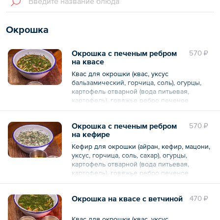
Окрошка
Окрошка с печеным ребром
570 ₽
на квасе
Квас для окрошки (квас, уксус
бальзамический, горчица, соль), огурцы,
картофель отварной (вода питьевая,
картофель), говяжье ребро печеное
(говядина ребро, соль, специя перец
черный горошек), яйцо куриное, редис,
Окрошка с печеным ребром
570 ₽
сметана, горчица, хрен сливочный, зелень
на кефире
укропа, зелень петрушки, лук зеленый.
Кефир для окрошки (айран, кефир, мацони,
Общий вес – 410 г
уксус, горчица, соль, сахар), огурцы,
картофель отварной (вода питьевая,
картофель), говяжье ребро печеное
(говядина ребро, соль, специя перец
черный горошек), яйцо куриное, редис,
Окрошка на квасе с ветчиной
470 ₽
сметана, горчица, хрен сливочный, зелень
укропа, зелень петрушки, лук зеленый.
Квас для окрошки (квас, уксус