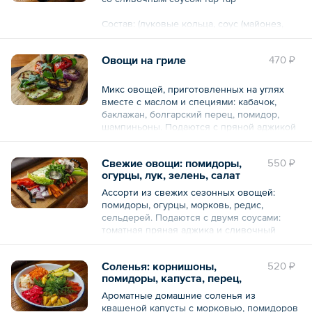
чеснок свежий), соус соевый, соль, специя
перец чёрный молотый.
Состав: (луковые кольца, соус (майонез,
огурцы маринованные, соус соевый, укроп
Общий вес – 460 г
свежий, масло чесночное (масло
Овощи на гриле
470 ₽
подсолнечное, чеснок свежий))).
Общий вес – 200 г
Микс овощей, приготовленных на углях
вместе с маслом и специями: кабачок,
баклажан, болгарский перец, помидор,
шампиньоны. Подаются с пряной аджикой
из томатов пилатти со свежей кинзой и
черным перцем.
Свежие овощи: помидоры,
550 ₽
огурцы, лук, зелень, салат
Общий вес – 290 г
Ассорти из свежих сезонных овощей:
помидоры, огурцы, морковь, редис,
сельдерей. Подаются с двумя соусами:
томатная пряная аджика и сливочный
тартар.
Соленья: корнишоны,
520 ₽
Общий вес – 440 г
помидоры, капуста, перец,
патиссоны
Ароматные домашние соленья из
квашеной капусты с морковью, помидоров