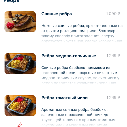
Состав: креветки, бульон куриный, масло
сливочное, чиабатта пшеничная, лимон,
Свиные ребра
1 090 ₽
чеснок свежий, масло подсолнечное,
масло чесночное, зелень петрушки, соль,
специя перец черный горошек.
Нежные свиные ребра, приготовленные на
открытом ротационном гриле. Благодаря
Общий вес – 235 г
такому способу приготовления, сверху
образуется хрустящая, слегка карамельная
корочка от горчичного соуса, при этом
сами ребра остаются мягкими и сочными.
Ребра медово-горчичные
1 249 ₽
Подаются с соусом дымным соусом
барбекю.
Свиные ребра барбекю прямиком из
Состав: свинина ребро, соус горчичный,
раскаленной печи, покрытые пикантным
соус барбекю, лук красный маринованный,
медово-горчичным соусом, за счет чего у
масло сливочное.
ребер появляется карамелизированная
корочка. Подаются с золотистым
Общий вес – 420 г
картофелем фри и кетчупом.
Ребра томатный чили
1 249 ₽
Состав: ребра свиные печёные, картофель
фри, глазировка для ребер, кетчуп, лук
Ароматные свиные ребра барбекю,
красный маринованный, перец халапеньо,
запеченные в раскаленной печи до
розмарин свежий.
хрустящей корочки с пряным томатным
соусом чили и молотыми специями.