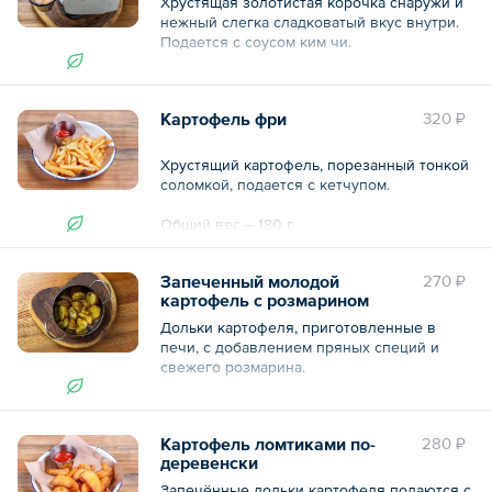
Хрустящая золотистая корочка снаружи и
нежный слегка сладковатый вкус внутри.
Подается с соусом ким чи.
Общий вес – 180 г
Картофель фри
320 ₽
Хрустящий картофель, порезанный тонкой
соломкой, подается с кетчупом.
Общий вес – 180 г
Запеченный молодой
270 ₽
картофель с розмарином
Дольки картофеля, приготовленные в
печи, с добавлением пряных специй и
свежего розмарина.
Общий вес – 190 г
Картофель ломтиками по-
280 ₽
деревенски
Запечённые дольки картофеля подаются с