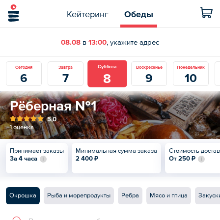
Кейтеринг
Обеды
08.08
в
13:00
, укажите адрес
Суббота
Сегодня
Завтра
Воскресенье
Понедельник
8
6
7
9
10
Рёберная №1
5,0
1 оценка
Принимает заказы
Минимальная сумма заказа
Стоимость доста
За 4 часа
2 400 ₽
От
250 ₽
Окрошка
Рыба и морепродукты
Ребра
Мясо и птица
Закуск