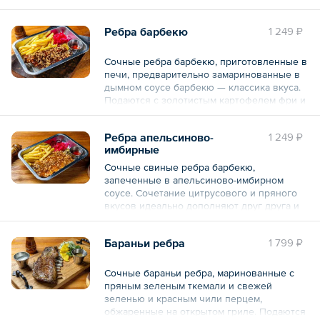
Общий вес – 490 г
Подаются с золотистым картофелем фри и
кетчупом.
Ребра барбекю
1 249 ₽
Состав: ребра свиные печеные, картофель
фри, глазировка для ребер, кетчуп, лук
Сочные ребра барбекю, приготовленные в
красный маринованный, перец халапеньо,
печи, предварительно замаринованные в
розмарин свежий.
дымном соусе барбекю — классика вкуса.
Подаются с золотистым картофелем фри и
Общий вес – 490 г
кетчупом.
Ребра апельсиново-
1 249 ₽
Состав: ребра свиные печеные, картофель
имбирные
фри, глазировка для ребер, кетчуп, лук
красный маринованный, перец халапеньо,
Сочные свиные ребра барбекю,
розмарин свежий.
запеченные в апельсиново-имбирном
соусе. Сочетание цитрусового и пряного
Общий вес – 490 г
вкусов идеально дополняют друг друга и
раскрывают вкус ребер по-новому.
Подаются с золотистым картофелем фри и
Бараньи ребра
1 799 ₽
кетчупом.
Состав: ребра свиные печеные, картофель
Сочные бараньи ребра, маринованные с
фри, глазировка для ребер, кетчуп, лук
пряным зеленым ткемали и свежей
красный маринованный, перец халапеньо,
зеленью и красным чили перцем,
розмарин свежий.
обжаренные на открытом гриле. Подаются