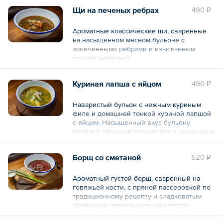
чесночное (масло подсолнечное, чеснок
Щи на печеных ребрах
490 ₽
свежий), соль, специя перец черный
горошек.
Ароматные классические щи, сваренные
Общий вес – 240 г
на насыщенном мясном бульоне с
запеченными ребрами и изысканным
соусом демигласс.
Состав: щи (бульон на ребрах, капуста
Куриная лапша с яйцом
490 ₽
белокочанная, пассеровка (морковь, лук
репчатый, томатная паста, масло
подсолнечное), соус ким чи, масло
Наваристый бульон с нежным куриным
подсолнечное, соус демигласс сухой, соль,
филе и домашней тонкой куриной лапшой
сахар, специя перец черный горошек,
с яйцом. Насыщенный вкус бульону
лавровый лист), петрушка свежая.
придают овощная пассеровка с чесночным
маслом и пряная специя аджиномото.
Общий вес – 300 г
Борщ со сметаной
520 ₽
Состав: бульон куриный (вода питьевая,
курица, лук репчатый, морковь), лапша,
курица отварная, пассеровка (морковь, лук
Ароматный густой борщ, сваренный на
репчатый, масло чесночное (масло
говяжьей кости, с пряной пассеровкой по
подсолнечное, чеснок свежий), специя
традиционному рецепту и сладковатым
аджиномото, сахар, специя куркума), яйцо
привкусом свекольного мармелада.
куриное, лимон, соль, зелень укропа,
Нежная говядина придает супу особенный
зелень петрушки, специя перец черный
вкус.