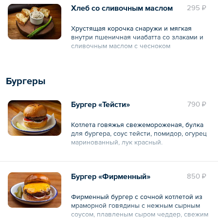
горошек.
Хлеб со сливочным маслом
295 ₽
Состав: борщ (бульон говяжий (вода
Общий вес – 452 г
питьевая, говядина кости, говядина,
Хрустящая корочка снаружи и мягкая
морковь, лук репчатый), свекольный
внутри пшеничная чиабатта со злаками и
мармелад (свекла, морковь, лук репчатый,
сливочным маслом с чесноком
томатная паста, сахар, уксус, масло
подсолнечное), капуста белокочанная,
Состав: чиабатта со злаками, чиабатта
картофель, соль, чеснок свежий, зелень
пшеничная, масло пышное (масло
укропа, зелень петрушки, специя перец
Бургеры
сливочное, бульон из говяжьего ребра,
черный горошек, лавровый лист), хлеб
соль, специя чеснок сушеный, специя
бородинский, сметана, говядина отварная
куркума).
Бургер «Тейсти»
790 ₽
(вода питьевая, говядина), лук зеленый,
масло чесночное (масло подсолнечное,
Общий вес – 150 г
чеснок свежий), зелень укропа, зелень
Котлета говяжья свежемороженая, булка
петрушки, соль).
для бургера, соус тейсти, помидор, огурец
маринованный, лук красный.
Общий вес – 475 г
Общий вес – 360 г
Бургер «Фирменный»
850 ₽
Фирменный бургер с сочной котлетой из
мраморной говядины с нежным сырным
соусом, плавленым сыром чеддер, свежим