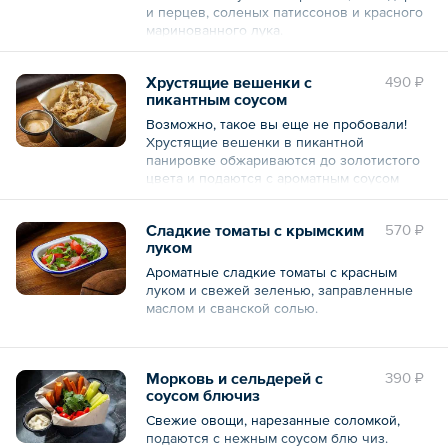
и перцев, соленых патиссонов и красного
маринованного лука.
Общий вес – 385 г
Хрустящие вешенки с
490 ₽
пикантным соусом
Возможно, такое вы еще не пробовали!
Хрустящие вешенки в пикантной
панировке обжариваются до золотистого
цвета и подаются с ароматным соусом
барбекю с чили и дымным послевкусием.
Сладкие томаты с крымским
570 ₽
Общий вес – 160 г
луком
Ароматные сладкие томаты с красным
луком и свежей зеленью, заправленные
маслом и сванской солью.
Общий вес – 200 г
Морковь и сельдерей с
390 ₽
соусом блючиз
Свежие овощи, нарезанные соломкой,
подаются с нежным соусом блю чиз.