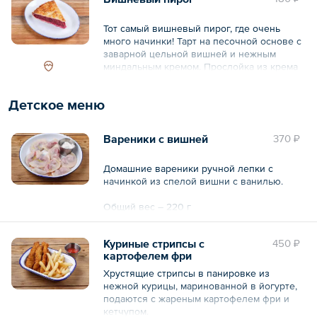
Тот самый вишневый пирог, где очень
много начинки! Тарт на песочной основе с
заварной цельной вишней и нежным
миндальным кремом. Прослойка из крема
флорентин придает приятный миндальный
аромат и послевкусие.
Детское меню
Общий вес – 150 г
Вареники с вишней
370 ₽
Домашние вареники ручной лепки с
начинкой из спелой вишни с ванилью.
Общий вес – 220 г
Куриные стрипсы с
450 ₽
картофелем фри
Хрустящие стрипсы в панировке из
нежной курицы, маринованной в йогурте,
подаются с жареным картофелем фри и
кетчупом.