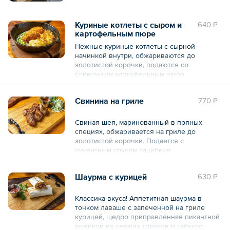
томатной аджикой.
Куриные котлеты с сыром и
640 ₽
Общий вес – 1.6 кг
картофельным пюре
Нежные куриные котлеты с сырной
начинкой внутри, обжариваются до
золотистой корочки, подаются со
сливочным картофельным пюре.
Состав: картофельное пюре (вода
Свинина на гриле
770 ₽
питьевая, картофель, молоко, масло
сливочное, соль), котлеты куриные (фарш
куриный (курица, лук жареный (лук
Свиная шея, маринованный в пряных
репчатый, масло подсолнечное), хлеб
специях, обжаривается на гриле до
белый, соль, специя перец черный
золотистой корочки. Подается с
молотый ), сыр моцарелла), соус грибной
пикантным соусом сацибели
(сливки, грибы шампиньоны, вода
питьевая, масло подсолнечное, лук
Состав: (свинина маринованная ( свинина,
репчатый, мука пшеничная, чеснок
Шаурма с курицей
630 ₽
лук репчатый, соль, специя перец черный
свежий, соль, специя перец черный
горошек), соус сацебели (вода питьевая,
молотый, тимьян свежий), лук кранч, лук
томатная паста, кинза свежая, соус
Классика вкуса! Аппетитная шаурма в
зеленый.
шрирача, уксус, чеснок свежий, сахар,
тонком лаваше с запеченной на гриле
соль, специя хмели сунели), лук
курицей, щедро приправленная пикантной
Общий вес – 370 г
маринованный ( лук репчатый, укроп
аджикой из свежих томатов и табаско.