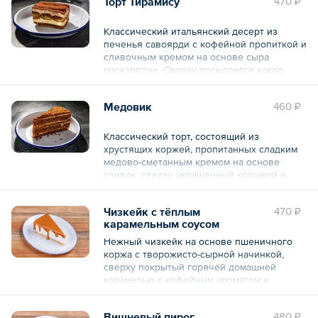
Торт Тирамису
470 ₽
свежемороженая, крахмал кукурузный,
сахар, концентрат лимонный)).
Классический итальянский десерт из
Общий вес – 100 г
печенья савоярди с кофейной пропиткой и
сливочным кремом на основе сыра
маскарпоне. Сверху посыпается какао.
Общий вес – 100 г
Медовик
460 ₽
Классический торт, состоящий из
хрустящих коржей, пропитанных сладким
медово-сметанным кремом на основе
сливок, сверху украшенный крошкой и
медовой карамелью.
Чизкейк с тёплым
470 ₽
Общий вес – 160 г
карамельным соусом
Нежный чизкейк на основе пшеничного
коржа с творожисто-сырной начинкой,
сверху покрытый горячей домашней
карамелью с кофейным ароматом и
нотками бадьяна.
Вишневый пирог
480 ₽
Общий вес – 180 г