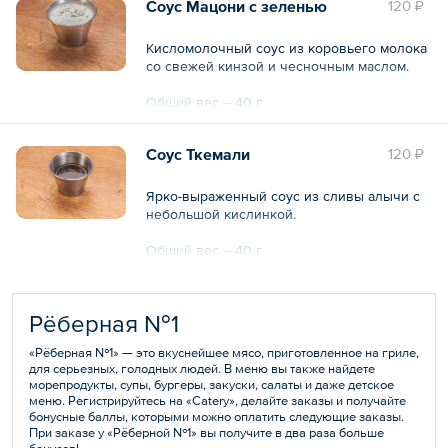
Соус Мацони с зеленью
120 ₽
Кисломолочный соус из коровьего молока
со свежей кинзой и чесночным маслом.
Общий вес – 40 г
Соус Ткемали
120 ₽
Ярко-выраженный соус из сливы алычи с
небольшой кислинкой.
Общий вес – 40 г
Рёберная №1
«Рёберная №1» — это вкуснейшее мясо, приготовленное на гриле,
для серьезных, голодных людей. В меню вы также найдете
морепродукты, супы, бургеры, закуски, салаты и даже детское
меню. Регистрируйтесь на «Catery», делайте заказы и получайте
бонусные баллы, которыми можно оплатить следующие заказы.
При заказе у «Рёберной №1» вы получите в два раза больше