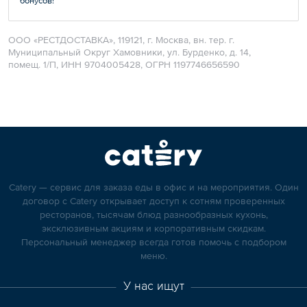
бонусов!
ООО «РЕСТДОСТАВКА», 119121, г. Москва, вн. тер. г.
Муниципальный Округ Хамовники, ул. Бурденко, д. 14,
помещ. 1/П, ИНН 9704005428, ОГРН 1197746656590
Catery — сервис для заказа еды в офис и на мероприятия. Один
договор с Catery открывает доступ к сотням проверенных
ресторанов, тысячам блюд разнообразных кухонь,
эксклюзивным акциям и корпоративным скидкам.
Персональный менеджер всегда готов помочь с подбором
меню.
У нас ищут