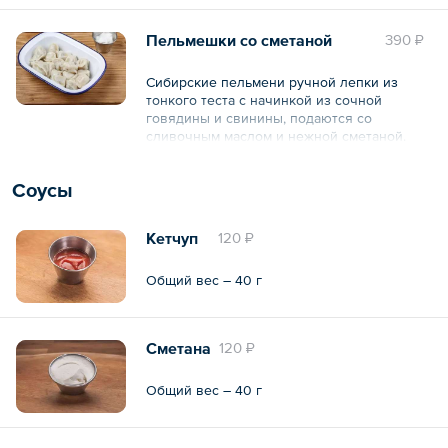
чеддер.
Пельмешки со сметаной
390 ₽
Общий вес – 330 г
Сибирские пельмени ручной лепки из
тонкого теста с начинкой из сочной
говядины и свинины, подаются со
сливочным маслом и нежной сметаной.
Общий вес – 220 г
Соусы
Кетчуп
120 ₽
Общий вес – 40 г
Сметана
120 ₽
Общий вес – 40 г