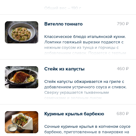
Общий вес – 190 г
Вителло тоннато
790 ₽
Классическое блюдо итальянской кухни.
Ломтики говяжьей вырезки подаются с
нежным соусом из тунца и горчицы с
добавлением сливок. Подается с тертым
пармезаном и каперсами.
Стейк из капусты
460 ₽
Общий вес – 170 г
Стейк капусты обжаривается на гриле с
добавлением устричного соуса и сливок.
Сверху украшается тыквенными
семечками и зеленым луком.
Общий вес – 340 г
Куриные крылья барбекю
680 ₽
Сочные куриные крылья в копченом соусе
барбекю, приготовленные в панировке на