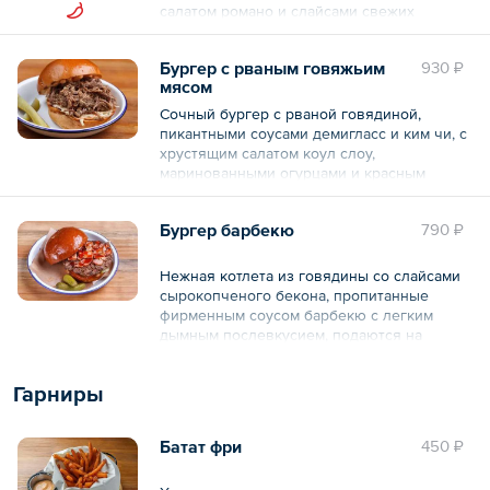
салатом романо и слайсами свежих
овощей. Пикантную остроту придают
слайсы халапеньо.
Бургер с рваным говяжьим
930 ₽
мясом
Общий вес – 299 г
Сочный бургер с рваной говядиной,
пикантными соусами демигласс и ким чи, с
хрустящим салатом коул слоу,
маринованными огурцами и красным
луком.
Бургер барбекю
790 ₽
Общий вес – 280 г
Нежная котлета из говядины со слайсами
сырокопченого бекона, пропитанные
фирменным соусом барбекю с легким
дымным послевкусием, подаются на
мягкой булочке с маринованными
хрустящими огурцами.
Гарниры
Общий вес – 244 г
Батат фри
450 ₽