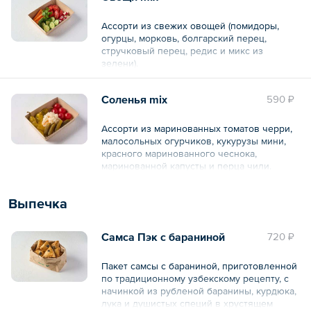
Ассорти из свежих овощей (помидоры,
огурцы, морковь, болгарский перец,
стручковый перец, редис и микс из
зелени).
Общий вес – 350 г
Соленья mix
590 ₽
Ассорти из маринованных томатов черри,
малосольных огурчиков, кукурузы мини,
красного маринованного чеснока,
маринованной капусты и перца чили.
Общий вес – 270 г
Выпечка
Самса Пэк с бараниной
720 ₽
Пакет самсы с бараниной, приготовленной
по традиционному узбекскому рецепту, с
начинкой из рубленой баранины, курдюка,
лука и душистых специй в хрустящем