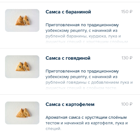
Общий вес – 240 г
Самса с бараниной
150 ₽
Приготовленная по традиционному
узбекскому рецепту, с начинкой из
рубленой баранины, курдюка, лука и
душистых специй с хрустящим слоёным
тестом.
Самса с говядиной
130 ₽
Общий вес – 70 г
Приготовленная по традиционному
узбекскому рецепту, с начинкой из
рубленой говядины с добавлением лука и
душистых специй в слоёном тесте.
Общий вес – 70 г
Самса с картофелем
100 ₽
Ароматная самса с хрустящим слоёным
тестом и начинкой из картофеля, лука и
специй.
Общий вес – 70 г