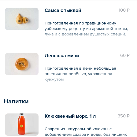
Самса с тыквой
100 ₽
Приготовленная по традиционному
узбекскому рецепту из ароматной тыквы,
лука и с добавлением душистых специй.
Общий вес – 70 г
Лепешка мини
60 ₽
Приготовленная в печи небольшая
пшеничная лепёшка, украшенная
кунжутом
Общий вес – 40 г
Напитки
Клюквенный морс, 1 л
350 ₽
Сварен из натуральной клюквы с
добавлением сахара и воды, без лишних