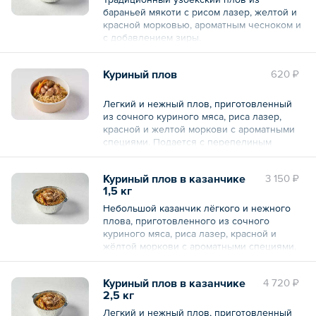
бараньей мякоти с рисом лазер, желтой и
красной морковью, ароматным чесноком и
с добавлением зиры.
Общий вес – 2.5 кг
Куриный плов
620 ₽
Легкий и нежный плов, приготовленный
из сочного куриного мяса, риса лазер,
красной и желтой моркови с ароматными
специями. Подается с перепелиным
яйцом.
Куриный плов в казанчике
3 150 ₽
Общий вес – 275 г
1,5 кг
Небольшой казанчик лёгкого и нежного
плова, приготовленного из сочного
куриного мяса, риса лазер, красной и
жёлтой моркови с ароматными специями.
Общий вес – 1.5 кг
Куриный плов в казанчике
4 720 ₽
2,5 кг
Легкий и нежный плов, приготовленный