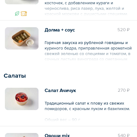
косточек, с добавлением кураги и
чернослива, риса лазер, лука, желтой и
красной моркови с душистыми специями.
Общий вес – 2.5 кг
Долма + соус
520 ₽
Горячая закуска из рубленой говядины и
куриного бедра, приправленная ароматной
свежей зеленью со специями и томатом, в
сочных листьях винограда со сметанным
соусом.
Салаты
Общий вес – 220 г
Салат Ачичук
270 ₽
Традиционный салат к плову из свежих
помидоров, с красным луком и базиликом.
Общий вес – 90 г
Овощи mix
540 ₽