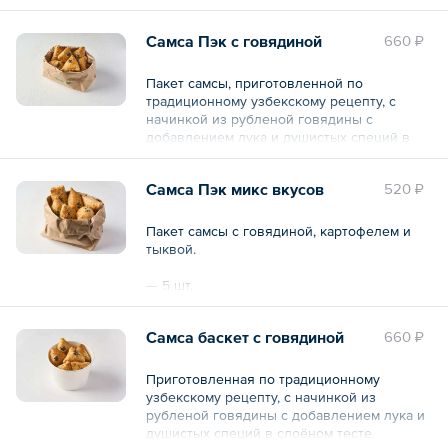
слоёном тесте.
Самса Пэк с говядиной
660 ₽
— 5 шт.
Общий вес – 350 г
Пакет самсы, приготовленной по
традиционному узбекскому рецепту, с
начинкой из рубленой говядины с
добавлением лука и душистых специй в
слоёном тесте.
Самса Пэк микс вкусов
520 ₽
— 5 шт.
Общий вес – 350 г
Пакет самсы с говядиной, картофелем и
тыквой.
— 5 шт.
Общий вес – 350 г
Самса баскет с говядиной
660 ₽
Приготовленная по традиционному
узбекскому рецепту, с начинкой из
рубленой говядины с добавлением лука и
душистых специй в слоёном тесте.