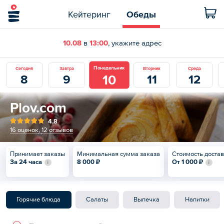
Кейтеринг
Обеды
10.08
в
13:00
, укажите адрес
Понедельник
Сегодня
Завтра
Вторник
Среда
10
8
9
11
12
Plov.com
4,8
16 оценок
,
12 отзывов
Принимает заказы
Минимальная сумма заказа
Стоимость доста
За 24 часа
8 000 ₽
От
1 000 ₽
Горячие блюда
Салаты
Выпечка
Напитки