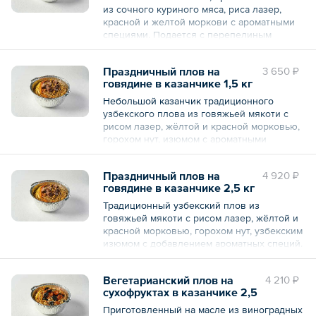
из сочного куриного мяса, риса лазер,
красной и желтой моркови с ароматными
специями. Подается с перепелиным
яйцом.
Праздничный плов на
3 650 ₽
Общий вес – 2.5 кг
говядине в казанчике 1,5 кг
Небольшой казанчик традиционного
узбекского плова из говяжьей мякоти с
рисом лазер, жёлтой и красной морковью,
горохом нут, изюмом с ароматными
специями.
Праздничный плов на
4 920 ₽
Общий вес – 1.5 кг
говядине в казанчике 2,5 кг
Традиционный узбекский плов из
говяжьей мякоти с рисом лазер, жёлтой и
красной морковью, горохом нут, узбекским
изюмом с добавлением ароматных специй.
Общий вес – 2.5 кг
Вегетарианский плов на
4 210 ₽
сухофруктах в казанчике 2,5
кг
Приготовленный на масле из виноградных