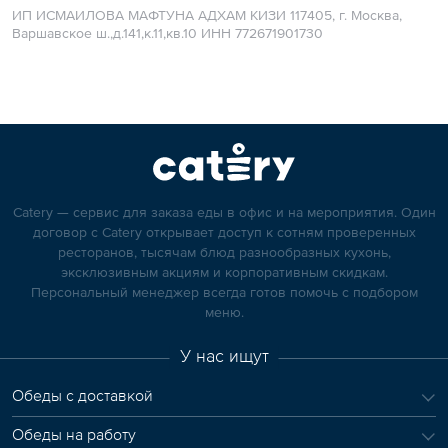
ИП ИСМАИЛОВА МАФТУНА АДХАМ КИЗИ 117405, г. Москва,
Варшавское ш.,д.141,к.11,кв.10 ИНН 772671901730
Catery — сервис для заказа еды в офис и на мероприятия. Один
договор с Catery открывает доступ к сотням проверенных
ресторанов, тысячам блюд разнообразных кухонь,
эксклюзивным акциям и корпоративным скидкам.
Персональный менеджер всегда готов помочь с подбором
меню.
У нас ищут
Обеды с доставкой
Обеды на работу