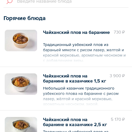
Горячие блюда
Чайханский плов на баранине
730 ₽
Традиционный узбекский плов из
бараньей мякоти с рисом лазер, желтой и
красной морковью, ароматным чесноком и
с добавлением зиры.
Общий вес – 275 г
Чайханский плов на
3 900 ₽
баранине в казанчике 1,5 кг
Небольшой казанчик традиционного
узбекского плова на баранине с рисом
лазер, жёлтой и красной морковью,
ароматным чесноком, зирой.
Общий вес – 1.5 кг
Чайханский плов на
5 170 ₽
баранине в казанчике 2,5 кг
Традиционный узбекский плов из