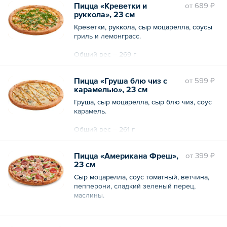
Пицца «Креветки и
oт
689 ₽
руккола», 23 см
Креветки, руккола, сыр моцарелла, соусы
гриль и лемонграсс.
Общий вес – 269 г
Пицца «Груша блю чиз с
oт
599 ₽
карамелью», 23 см
Груша, сыр моцарелла, сыр блю чиз, соус
карамель.
Общий вес – 261 г
Пицца «Американа Фреш»,
oт
399 ₽
23 см
Сыр моцарелла, соус томатный, ветчина,
пепперони, сладкий зеленый перец,
маслины.
Общий вес – 260 г