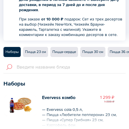
доставки, в период за 7 дней до и после дня
рождения
.
При заказе
от 10 000 ₽
подарок: Сет из трех десертов
на выбор (Чизкейк New-York, Чизкейк Брауни-
карамель, Тарталетка с малиной). Укажите в
комментарии к заказу комбинацию десертов в сете.
Наборы
Пицца 23 см
Пицца-сердце
Пицца 30 см
Пицца 36 с
Наборы
Evervess комбо
1 299 ₽
1 386 ₽
— Evervess cola 0,5 л,
— Пицца «Любители пепперони» 23 см,
— Пицца «Супер Грибная» 23 см,
— Картофель фри.