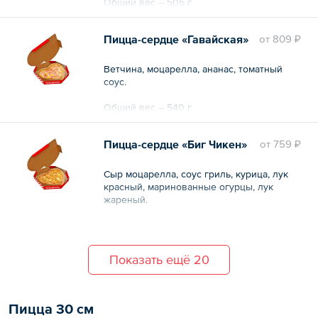
Общий вес – 505 г
Пицца-сердце «Гавайская»
oт
809 ₽
Ветчина, моцарелла, ананас, томатный
соус.
Общий вес – 540 г
Пицца-сердце «Биг Чикен»
oт
759 ₽
Сыр моцарелла, соус гриль, курица, лук
красный, маринованные огурцы, лук
жареный.
Общий вес – 560 г
Показать ещё 20
Пицца 30 см