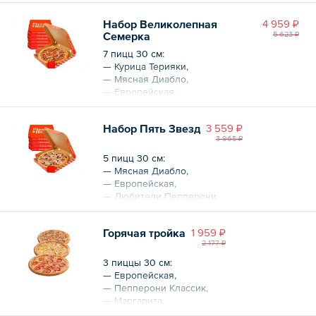
— Европейская,
Набор Великолепная
4 959 ₽
— Любители пепперони,
Семерка
5 623 ₽
— Джульетта,
— Американа Фреш,
7 пицц 30 см:
— Маргарита.
— Курица Терияки,
— Мясная Диабло,
Общий вес – 5202 г
— Европейская,
— Любители пепперони,
— Джульетта,
Набор Пять Звезд
3 559 ₽
— Американа Фреш,
3 965 ₽
— Маргарита.
5 пицц 30 см:
Общий вес – 4102 г
— Мясная Диабло,
— Европейская,
— Любители Пепперони,
— Американа Фреш,
— Маргарита.
Горячая тройка
1 959 ₽
2 177 ₽
Общий вес – 3092 г
3 пиццы 30 см:
— Европейская,
— Пепперони Классик,
— Маргарита.