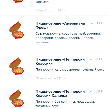
карамель.
Общий вес – 454 г
Пицца-сердце «Американа
oт
619 ₽
Фреш»
Сыр моцарелла, соус томатный, ветчина,
пепперони, сладкий зеленый перец,
маслины.
Общий вес – 500 г
Пицца-сердце «Пепперони
oт
629 ₽
Классик»
Пепперони, сыр моцарелла, томатный соус.
Общий вес – 505 г
Пицца-сердце «Пепперони
oт
629 ₽
Классик Халяль»
Пепперони без свинины, моцарелла,
томатный соус.