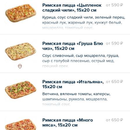
Римская пицца «Цыпленок
oт
590 ₽
сладкий чили», 15х20 см
Курица, соус сладкий чили, зеленый перец,
красный лук, жареный лук, кунжут белый,
моцарелла, томатный соус.
Римская пицца «Груша Блю
oт
590 ₽
чиз», 15х20 см
Соус сливочный, сыр моцарелла, груша,
сыр с голубой плесенью, острый мед,
грецкий орех.
Римская пицца «Итальяна»,
oт
650 ₽
15х20 см
Ветчина, вяленые томаты, каперсы,
шампиньоны, руккола, моцарелла,
томатный соус.
Римская пицца «Много
oт
650 ₽
мяса», 15х20 см