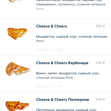
пармиджано, халапеньо, слоеная лепешка
Роти.
Общий вес – 160 г
Cheese & Cheers
399 ₽
Моцарелла, сырный соус, слоеная лепешка
Роти.
Общий вес – 180 г
Cheese & Cheers Карбонара
399 ₽
Бекон, омлет, моцарелла, сырный соус,
слоеная лепешка Роти.
Общий вес – 192 г
Cheese & Cheers Пепперони
399 ₽
Пепперони, моцарелла, сырный соус,