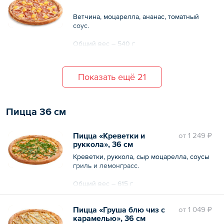
Ветчина, моцарелла, ананас, томатный
соус.
Общий вес – 540 г
Показать ещё 21
Пицца 36 см
Пицца «Креветки и
oт
1 249 ₽
руккола», 36 см
Креветки, руккола, сыр моцарелла, соусы
гриль и лемонграсс.
Общий вес – 615 г
Пицца «Груша блю чиз с
oт
1 049 ₽
карамелью», 36 см