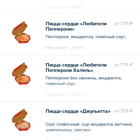
Общий вес – 625 г
Пицца-сердце «Любители
oт
779 ₽
Пепперони»
Пепперони, моцарелла, томатный соус.
Общий вес – 500 г
Пицца-сердце «Любители
oт
779 ₽
Пепперони Халяль»
Пепперони без свинины, моцарелла,
томатный соус.
Общий вес – 500 г
Пицца-сердце «Джульетта»
oт
759 ₽
Соус сливочный, сыр моцарелла, ветчина,
шампиньоны, орегано.