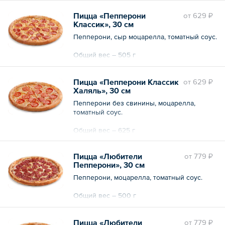
Пицца «Пепперони
oт
629 ₽
Классик», 30 см
Пепперони, сыр моцарелла, томатный соус.
Общий вес – 505 г
Пицца «Пепперони Классик
oт
629 ₽
Халяль», 30 см
Пепперони без свинины, моцарелла,
томатный соус.
Общий вес – 625 г
Пицца «Любители
oт
779 ₽
Пепперони», 30 см
Пепперони, моцарелла, томатный соус.
Общий вес – 500 г
Пицца «Любители
oт
779 ₽