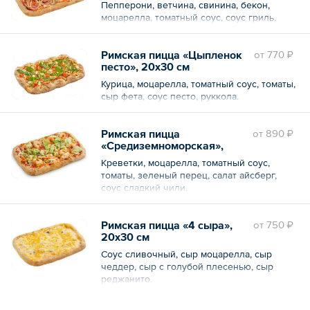
Пепперони, ветчина, свинина, бекон,
моцарелла, томатный соус, соус гриль.
Римская пицца «Цыпленок
oт
770 ₽
песто», 20х30 см
Курица, моцарелла, томатный соус, томаты,
сыр фета, соус песто, руккола.
Римская пицца
oт
890 ₽
«Средиземноморская»,
20х30 см
Креветки, моцарелла, томатный соус,
томаты, зеленый перец, салат айсберг,
соус сладкий чили.
Римская пицца «4 сыра»,
oт
750 ₽
20х30 см
Соус сливочный, сыр моцарелла, сыр
чеддер, сыр с голубой плесенью, сыр
реджанито.