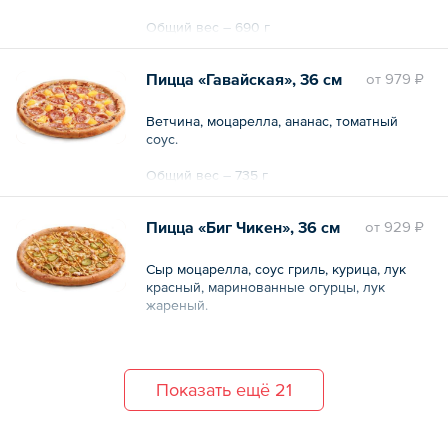
Общий вес – 690 г
Пицца «Гавайская», 36 см
oт
979 ₽
Ветчина, моцарелла, ананас, томатный
соус.
Общий вес – 735 г
Пицца «Биг Чикен», 36 см
oт
929 ₽
Сыр моцарелла, соус гриль, курица, лук
красный, маринованные огурцы, лук
жареный.
Общий вес – 720 г
Показать ещё 21