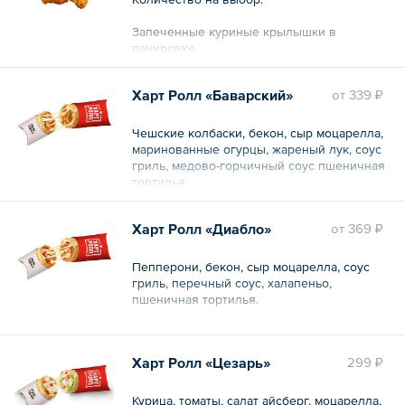
Запеченные куриные крылышки в
панировке.
Харт Ролл «Баварский»
oт
339 ₽
Чешские колбаски, бекон, сыр моцарелла,
маринованные огурцы, жареный лук, соус
гриль, медово-горчичный соус пшеничная
тортилья.
Общий вес – 125 г
Харт Ролл «Диабло»
oт
369 ₽
Пепперони, бекон, сыр моцарелла, соус
гриль, перечный соус, халапеньо,
пшеничная тортилья.
Общий вес – 125 г
Харт Ролл «Цезарь»
299 ₽
Курица, томаты, салат айсберг, моцарелла,