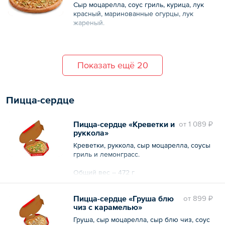
Сыр моцарелла, соус гриль, курица, лук
красный, маринованные огурцы, лук
жареный.
Общий вес – 280 г
Показать ещё 20
Пицца-сердце
Пицца-сердце «Креветки и
oт
1 089 ₽
руккола»
Креветки, руккола, сыр моцарелла, соусы
гриль и лемонграсс.
Общий вес – 472 г
Пицца-сердце «Груша блю
oт
899 ₽
чиз с карамелью»
Груша, сыр моцарелла, сыр блю чиз, соус