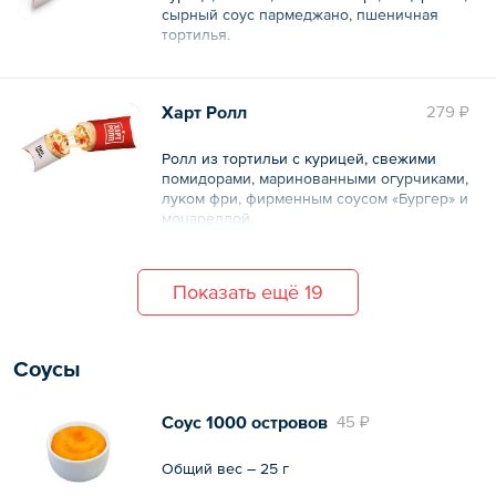
сырный соус пармеджано, пшеничная
тортилья.
Общий вес – 170 г
Харт Ролл
279 ₽
Ролл из тортильи с курицей, свежими
помидорами, маринованными огурчиками,
луком фри, фирменным соусом «Бургер» и
моцареллой.
Общий вес – 175 г
Показать ещё 19
Соусы
Соус 1000 островов
45 ₽
Общий вес – 25 г