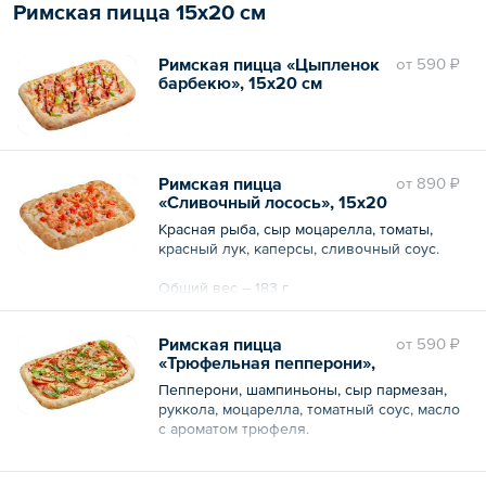
Римская пицца 15х20 см
Римская пицца «Цыпленок
oт
590 ₽
барбекю», 15х20 см
Римская пицца
oт
890 ₽
«Сливочный лосось», 15х20
см
Красная рыба, сыр моцарелла, томаты,
красный лук, каперсы, сливочный соус.
Общий вес – 183 г
Римская пицца
oт
590 ₽
«Трюфельная пепперони»,
15х20 см
Пепперони, шампиньоны, сыр пармезан,
руккола, моцарелла, томатный соус, масло
с ароматом трюфеля.
Общий вес – 191 г