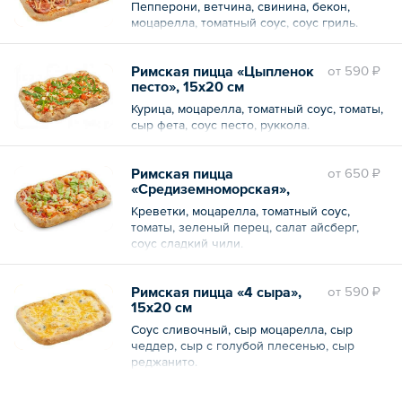
Пепперони, ветчина, свинина, бекон,
моцарелла, томатный соус, соус гриль.
Римская пицца «Цыпленок
oт
590 ₽
песто», 15х20 см
Курица, моцарелла, томатный соус, томаты,
сыр фета, соус песто, руккола.
Римская пицца
oт
650 ₽
«Средиземноморская»,
15х20 см
Креветки, моцарелла, томатный соус,
томаты, зеленый перец, салат айсберг,
соус сладкий чили.
Римская пицца «4 сыра»,
oт
590 ₽
15х20 см
Соус сливочный, сыр моцарелла, сыр
чеддер, сыр с голубой плесенью, сыр
реджанито.