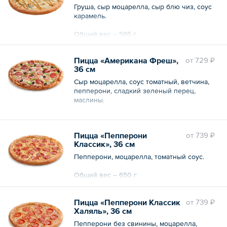
Груша, сыр моцарелла, сыр блю чиз, соус
карамель.
Общий вес – 595 г
Пицца «Американа Фреш»,
oт
729 ₽
36 см
Сыр моцарелла, соус томатный, ветчина,
пепперони, сладкий зеленый перец,
маслины.
Общий вес – 620 г
Пицца «Пепперони
oт
739 ₽
Классик», 36 см
Пепперони, моцарелла, томатный соус.
Общий вес – 650 г
Пицца «Пепперони Классик
oт
739 ₽
Халяль», 36 см
Пепперони без свинины, моцарелла,