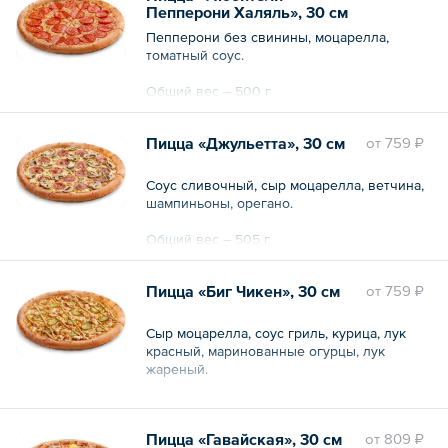
Пепперони Халяль», 30 см
Пепперони без свинины, моцарелла,
томатный соус.
Общий вес – 500 г
Пицца «Джульетта», 30 см
oт
759 ₽
Соус сливочный, сыр моцарелла, ветчина,
шампиньоны, орегано.
Общий вес – 505 г
Пицца «Биг Чикен», 30 см
oт
759 ₽
Сыр моцарелла, соус гриль, курица, лук
красный, маринованные огурцы, лук
жареный.
Общий вес – 560 г
Пицца «Гавайская», 30 см
oт
809 ₽