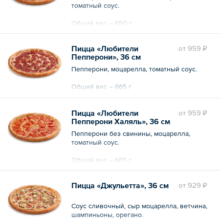
томатный соус.
Общий вес – 650 г
Пицца «Любители
oт
959 ₽
Пепперони», 36 см
Пепперони, моцарелла, томатный соус.
Общий вес – 665 г
Пицца «Любители
oт
959 ₽
Пепперони Халяль», 36 см
Пепперони без свинины, моцарелла,
томатный соус.
Общий вес – 665 г
Пицца «Джульетта», 36 см
oт
929 ₽
Соус сливочный, сыр моцарелла, ветчина,
шампиньоны, орегано.