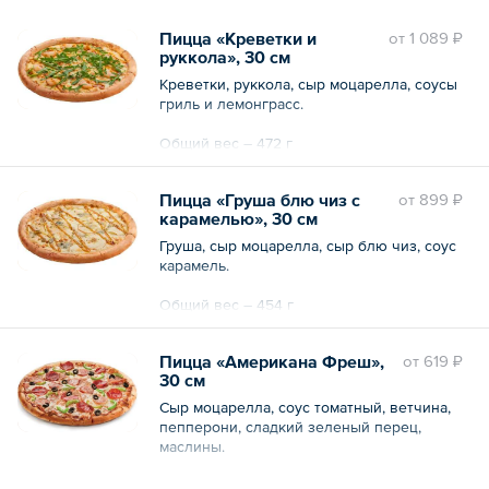
Пицца «Креветки и
oт
1 089 ₽
руккола», 30 см
Креветки, руккола, сыр моцарелла, соусы
гриль и лемонграсс.
Общий вес – 472 г
Пицца «Груша блю чиз с
oт
899 ₽
карамелью», 30 см
Груша, сыр моцарелла, сыр блю чиз, соус
карамель.
Общий вес – 454 г
Пицца «Американа Фреш»,
oт
619 ₽
30 см
Сыр моцарелла, соус томатный, ветчина,
пепперони, сладкий зеленый перец,
маслины.
Общий вес – 500 г