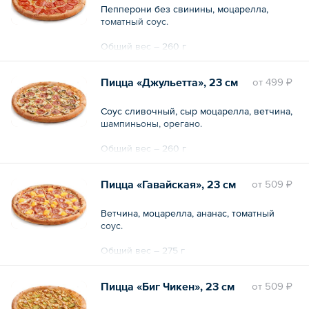
Пепперони без свинины, моцарелла,
томатный соус.
Общий вес – 260 г
Пицца «Джульетта», 23 см
oт
499 ₽
Соус сливочный, сыр моцарелла, ветчина,
шампиньоны, орегано.
Общий вес – 260 г
Пицца «Гавайская», 23 см
oт
509 ₽
Ветчина, моцарелла, ананас, томатный
соус.
Общий вес – 275 г
Пицца «Биг Чикен», 23 см
oт
509 ₽