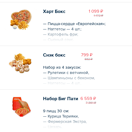
Общий вес – 620 г
Харт Бокс
1 099 ₽
1 172 ₽
— Пицца-сердце «Европейская»;
— Наггетсы — 4 шт.;
— Картофель фри;
— Сырный соус.
Общий вес – 915 г
Снэк бокс
799 ₽
832 ₽
Набор из 4 закусок:
— Рулетики с ветчиной,
— Шампиньоны с беконом,
— Наггетсы — 4 шт.,
— Картофель фри.
Набор Биг Пати
6 559 ₽
Общий вес – 545 г
7 361 ₽
9 пицц 30 см:
— Курица Терияки,
— Фермерская Экстра,
— Цезарь,
— Мясная Диабло,