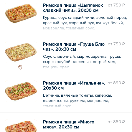
Римская пицца «Цыпленок
oт
750 ₽
сладкий чили», 20х30 см
Курица, соус сладкий чили, зеленый перец,
красный лук, жареный лук, кунжут белый,
моцарелла, томатный соус.
Римская пицца «Груша Блю
oт
750 ₽
чиз», 20х30 см
Соус сливочный, сыр моцарелла, груша,
сыр с голубой плесенью, острый мед,
грецкий орех.
Римская пицца «Итальяна»,
oт
890 ₽
20х30 см
Ветчина, вяленые томаты, каперсы,
шампиньоны, руккола, моцарелла,
томатный соус.
Римская пицца «Много
oт
850 ₽
мяса», 20х30 см