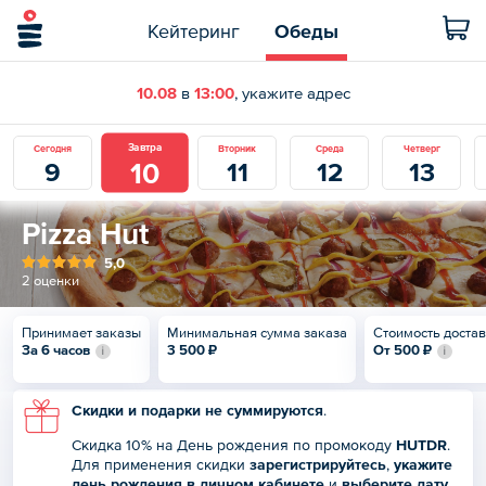
Кейтеринг
Обеды
10.08
в
13:00
, укажите адрес
Завтра
Сегодня
Вторник
Среда
Четверг
10
9
11
12
13
Pizza Hut
5,0
2 оценки
Принимает заказы
Минимальная сумма заказа
Стоимость доста
За 6 часов
3 500 ₽
От
500 ₽
Скидки и подарки не суммируются
.
Скидка 10% на День рождения по промокоду
HUTDR
.
Для применения скидки
зарегистрируйтесь
,
укажите
день рождения в
личном кабинете
и
выберите дату