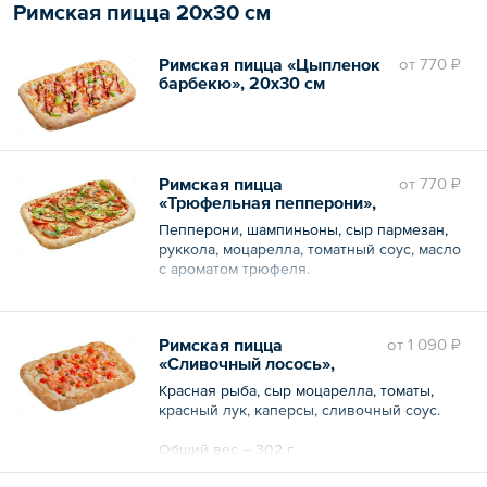
Римская пицца 20х30 см
Римская пицца «Цыпленок
oт
770 ₽
барбекю», 20х30 см
Римская пицца
oт
770 ₽
«Трюфельная пепперони»,
20х30 см
Пепперони, шампиньоны, сыр пармезан,
руккола, моцарелла, томатный соус, масло
с ароматом трюфеля.
Общий вес – 191 г
Римская пицца
oт
1 090 ₽
«Сливочный лосось»,
20х30 см
Красная рыба, сыр моцарелла, томаты,
красный лук, каперсы, сливочный соус.
Общий вес – 302 г