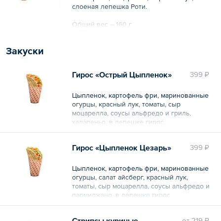
слоеная лепешка Роти.
Общий вес – 160 г
Закуски
Гирос «Острый Цыпленок»
399 ₽
Цыпленок, картофель фри, маринованные
огурцы, красный лук, томаты, сыр
моцарелла, соусы альфредо и гриль,
халапеньо, в лепешке гирос.
Общий вес – 216 г
Гирос «Цыпленок Цезарь»
399 ₽
Цыпленок, картофель фри, маринованные
огурцы, салат айсберг, красный лук,
томаты, сыр моцарелла, соусы альфредо и
пармиджано, в лепешке гирос.
Общий вес – 219 г
Стрипсы куриные
oт
219 ₽