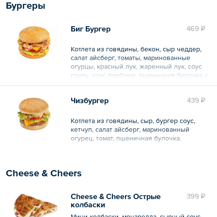
Бургеры
Биг Бургер
469 ₽
Котлета из говядины, бекон, сыр чеддер,
салат айсберг, томаты, маринованные
огурцы, красный лук, жаренный лук, соус
гриль, соус барбекю, пшеничная булочка с
кунжутом.
Чизбургер
439 ₽
Общий вес – 229 г
Котлета из говядины, сыр, бургер соус,
кетчуп, салат айсберг, маринованный
огурец, томат, пшеничная булочка.
Общий вес – 220 г
Cheese & Cheers
Cheese & Cheers Острые
399 ₽
колбаски
Мини-колбаски, моцарелла, сырный соус