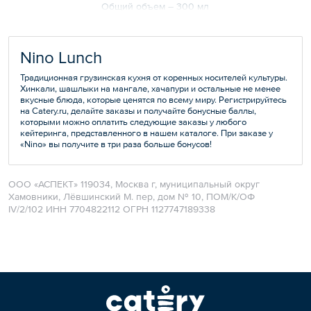
Общий объем – 300 мл
Nino Lunch
Традиционная грузинская кухня от коренных носителей культуры.
Хинкали, шашлыки на мангале, хачапури и остальные не менее
вкусные блюда, которые ценятся по всему миру. Регистрируйтесь
на Catery.ru, делайте заказы и получайте бонусные баллы,
которыми можно оплатить следующие заказы у любого
кейтеринга, представленного в нашем каталоге. При заказе у
«Nino» вы получите в три раза больше бонусов!
ООО «АСПЕКТ» 119034, Москва г, муниципальный округ
Хамовники, Лёвшинский М. пер, дом № 10, ПОМ/К/ОФ
IV/2/102 ИНН 7704822112 ОГРН 1127747189338