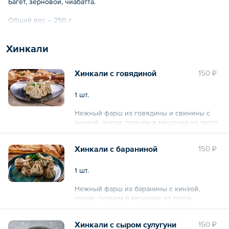
Багет, зерновой, чиабатта.
Общий вес – 250 г
Хинкали
Хинкали с говядиной
150 ₽
1 шт.
Нежный фарш из говядины и свинины с
кинзой, луком, перцем в мешочке из теста.
Общий вес – 80 г
Хинкали с бараниной
150 ₽
1 шт.
Нежный фарш из баранины с кинзой,
луком, перцем в мешочке из теста.
Общий вес – 80 г
Хинкали с сыром сулугуни
150 ₽