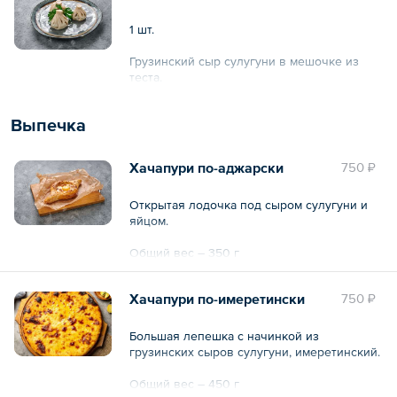
1 шт.
Грузинский сыр сулугуни в мешочке из
теста.
Общий вес – 80 г
Выпечка
Хачапури по-аджарски
750 ₽
Открытая лодочка под сыром сулугуни и
яйцом.
Общий вес – 350 г
Хачапури по-имеретински
750 ₽
Большая лепешка с начинкой из
грузинских сыров сулугуни, имеретинский.
Общий вес – 450 г