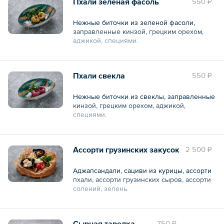
Пхали зеленая фасоль
550 ₽
Нежные биточки из зеленой фасоли,
заправленные кинзой, грецким орехом,
аджикой, специями.
Общий вес – 100 г
Пхали свекла
550 ₽
Нежные биточки из свеклы, заправленные
кинзой, грецким орехом, аджикой,
специями.
Общий вес – 100 г
Ассорти грузинских закусок
2 500 ₽
Аджапсандали, сациви из курицы, ассорти
пхали, ассорти грузинских сыров, ассорти
солений, зелень.
Общий вес – 0.8 кг
Сырная тарелка
750 ₽