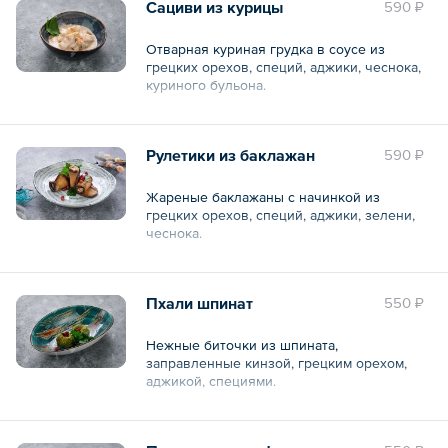
Сациви из курицы
590 ₽
Отварная куриная грудка в соусе из
грецких орехов, специй, аджики, чеснока,
куриного бульона.
Общий вес – 230 г
Рулетики из баклажан
590 ₽
Жареные баклажаны с начинкой из
грецких орехов, специй, аджики, зелени,
чеснока.
Общий вес – 150 г
Пхали шпинат
550 ₽
Нежные биточки из шпината,
заправленные кинзой, грецким орехом,
аджикой, специями.
Общий вес – 100 г