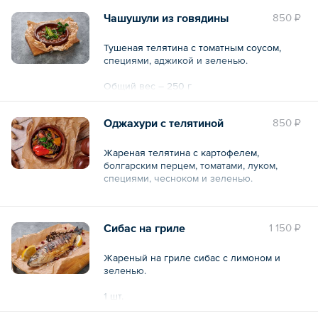
Чашушули из говядины
850 ₽
Тушеная телятина с томатным соусом,
специями, аджикой и зеленью.
Общий вес – 250 г
Оджахури с телятиной
850 ₽
Жареная телятина с картофелем,
болгарским перцем, томатами, луком,
специями, чесноком и зеленью.
Общий вес – 250 г
Сибас на гриле
1 150 ₽
Жареный на гриле сибас с лимоном и
зеленью.
1 шт.