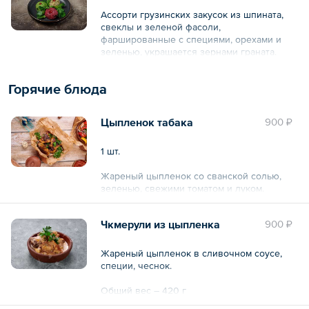
Ассорти грузинских закусок из шпината,
свеклы и зеленой фасоли,
фаршированные с специями, орехами и
зеленью, украшается зернами граната.
Общий вес – 150 г
Горячие блюда
Цыпленок табака
900 ₽
1 шт.
Жареный цыпленок со сванской солью,
зеленью, свежими томатом и луком.
Чкмерули из цыпленка
900 ₽
Жареный цыпленок в сливочном соусе,
специи, чеснок.
Общий вес – 420 г