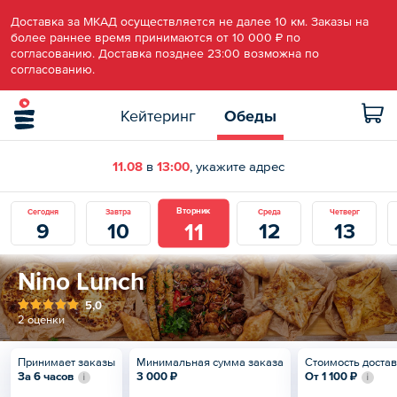
Доставка за МКАД осуществляется не далее 10 км. Заказы на
более раннее время принимаются от 10 000 ₽ по
согласованию. Доставка позднее 23:00 возможна по
согласованию.
Кейтеринг
Обеды
11.08
в
13:00
, укажите адрес
Вторник
Сегодня
Завтра
Среда
Четверг
11
9
10
12
13
Nino Lunch
5,0
2 оценки
Принимает заказы
Минимальная сумма заказа
Стоимость доста
За 6 часов
3 000 ₽
От
1 100 ₽