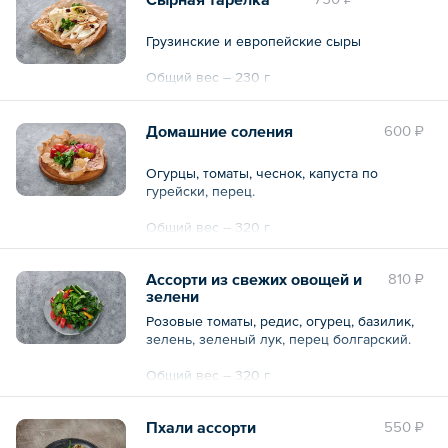
Грузинские и европейские сыры
Общий вес – 230 г
Домашние соления
600 ₽
Огурцы, томаты, чеснок, капуста по
гурейски, перец.
Общий вес – 320 г
Ассорти из свежих овощей и
810 ₽
зелени
Розовые томаты, редис, огурец, базилик,
зелень, зеленый лук, перец болгарский.
Общий вес – 320 г
Пхали ассорти
550 ₽