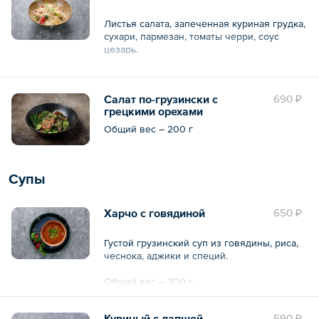
Листья салата, запеченная куриная грудка,
сухари, пармезан, томаты черри, соус
цезарь.
Общий вес – 210 г
Салат по-грузински с
690 ₽
грецкими орехами
Общий вес – 200 г
Супы
Харчо с говядиной
650 ₽
Густой грузинский суп из говядины, риса,
чеснока, аджики и специй.
Общий вес – 300 г
Куриный с лапшой
590 ₽