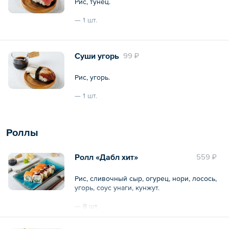
Рис, тунец.
— 1 шт.
Общий вес – 37 г
Суши угорь
99 ₽
Рис, угорь.
— 1 шт.
Общий вес – 37 г
Роллы
Ролл «Дабл хит»
559 ₽
Рис, сливочный сыр, огурец, нори, лосось,
угорь, соус унаги, кунжут.
— 8 шт.
Общий вес – 245 г