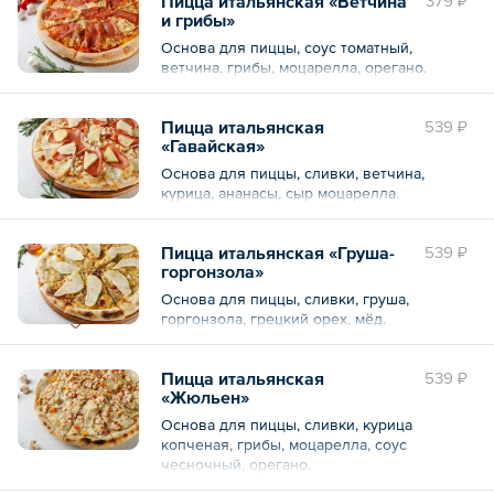
Пицца итальянская «Ветчина
379 ₽
и грибы»
Основа для пиццы, cоус томатный,
ветчина, грибы, моцарелла, орегано.
Пицца итальянская
539 ₽
«Гавайская»
Основа для пиццы, сливки, ветчина,
курица, ананасы, сыр моцарелла.
Пицца итальянская «Груша-
539 ₽
горгонзола»
Основа для пиццы, сливки, груша,
горгонзола, грецкий орех, мёд.
Пицца итальянская
539 ₽
«Жюльен»
Основа для пиццы, сливки, курица
копченая, грибы, моцарелла, соус
чесночный, орегано.