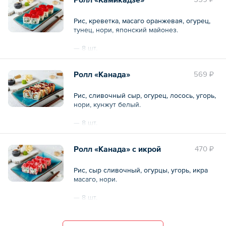
Рис, креветка, масаго оранжевая, огурец,
тунец, нори, японский майонез.
— 8 шт.
Общий вес – 240 г
Ролл «Канада»
569 ₽
Рис, сливочный сыр, огурец, лосось, угорь,
нори, кунжут белый.
— 8 шт.
Общий вес – 250 г
Ролл «Канада» с икрой
470 ₽
Рис, сыр сливочный, огурцы, угорь, икра
масаго, нори.
— 8 шт.
Общий вес – 260 г