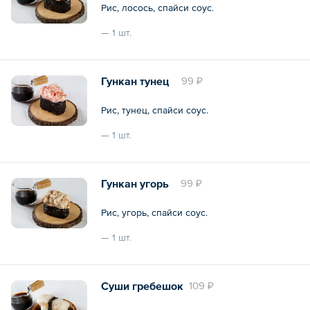
Рис, лосось, спайси соус.
— 1 шт.
Общий вес – 40 г
Гункан тунец
99 ₽
Рис, тунец, спайси соус.
— 1 шт.
Общий вес – 40 г
Гункан угорь
99 ₽
Рис, угорь, спайси соус.
— 1 шт.
Общий вес – 40 г
Суши гребешок
109 ₽