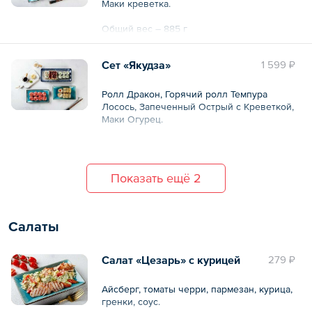
Маки креветка.
Общий вес – 885 г
Сет «Якудза»
1 599 ₽
Ролл Дракон, Горячий ролл Темпура
Лосось, Запеченный Острый с Креветкой,
Маки Огурец.
Общий вес – 920 г
Показать ещё 2
Салаты
Салат «Цезарь» с курицей
279 ₽
Айсберг, томаты черри, пармезан, курица,
гренки, соус.