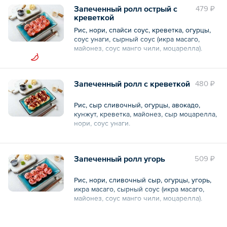
Запеченный ролл острый с
479 ₽
Общий вес – 270 г
креветкой
Рис, нори, спайси соус, креветка, огурцы,
соус унаги, сырный соус (икра масаго,
майонез, соус манго чили, моцарелла).
— 8 шт.
Запеченный ролл с креветкой
480 ₽
Общий вес – 260 г
Рис, сыр сливочный, огурцы, авокадо,
кунжут, креветка, майонез, сыр моцарелла,
нори, соус унаги.
— 8 шт.
Запеченный ролл угорь
509 ₽
Общий вес – 280 г
Рис, нори, сливочный сыр, огурцы, угорь,
икра масаго, сырный соус (икра масаго,
майонез, соус манго чили, моцарелла).
— 8 шт.