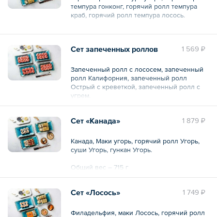
темпура гонконг, горячий ролл темпура
краб, горячий ролл темпура лосось.
Общий вес – 1050 г
Сет запеченных роллов
1 569 ₽
Запеченный ролл с лососем, запеченный
ролл Калифорния, запеченный ролл
Острый с креветкой, запеченный ролл с
угрем.
Общий вес – 1090 г
Сет «Канада»
1 879 ₽
Канада, Маки угорь, горячий ролл Угорь,
суши Угорь, гункан Угорь.
Общий вес – 715 г
Сет «Лосось»
1 749 ₽
Филадельфия, маки Лосось, горячий ролл