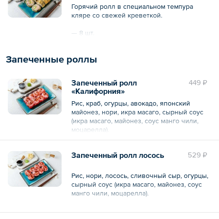
Горячий ролл в специальном темпура
кляре со свежей креветкой.
— 8 шт.
Запеченные роллы
Запеченный ролл
449 ₽
«Калифорния»
Рис, краб, огурцы, авокадо, японский
майонез, нори, икра масаго, сырный соус
(икра масаго, майонез, соус манго чили,
моцарелла).
— 8 шт.
Запеченный ролл лосось
529 ₽
Общий вес – 280 г
Рис, нори, лосось, сливочный сыр, огурцы,
сырный соус (икра масаго, майонез, соус
манго чили, моцарелла).
— 8 шт.