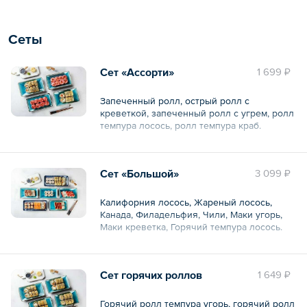
Общий вес – 150 г
Сеты
Сет «Ассорти»
1 699 ₽
Запеченный ролл, острый ролл с
креветкой, запеченный ролл с угрем, ролл
темпура лосось, ролл темпура краб.
Общий вес – 1050 г
Сет «Большой»
3 099 ₽
Калифорния лосось, Жареный лосось,
Канада, Филадельфия, Чили, Маки угорь,
Маки креветка, Горячий темпура лосось.
Общий вес – 1740 г
Сет горячих роллов
1 649 ₽
Горячий ролл темпура угорь, горячий ролл