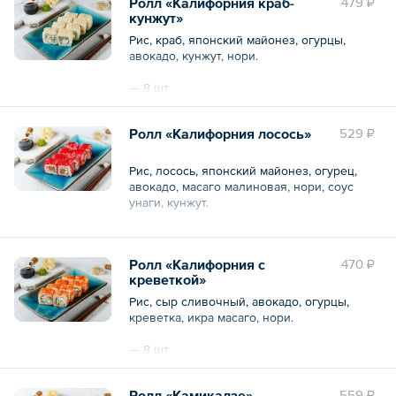
Ролл «Калифорния краб-
479 ₽
кунжут»
Рис, краб, японский майонез, огурцы,
авокадо, кунжут, нори.
— 8 шт.
Общий вес – 240 г
Ролл «Калифорния лосось»
529 ₽
Рис, лосось, японский майонез, огурец,
авокадо, масаго малиновая, нори, соус
унаги, кунжут.
— 8 шт.
Ролл «Калифорния с
470 ₽
Общий вес – 240 г
креветкой»
Рис, сыр сливочный, авокадо, огурцы,
креветка, икра масаго, нори.
— 8 шт.
Общий вес – 250 г
Ролл «Камикадзе»
559 ₽