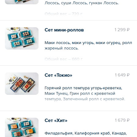
Лосось, суши Лосось, гункан Лосось.
Общий вес – 720 г
Сет мини-роллов
1 299 ₽
Маки лосось, маки угорь, маки огурец, ролл
жареный лосось.
Общий вес – 660 г
Сет «Токио»
1 649 ₽
Горячий ролл темпура угорь-креветка,
Маки Тунец, Грин ролл c креветкой
темпура, Запеченный ролл с креветкой.
Общий вес – 940 г
Сет «Хит»
1 679 ₽
Филадельфия, Калифорния краб, Канада,