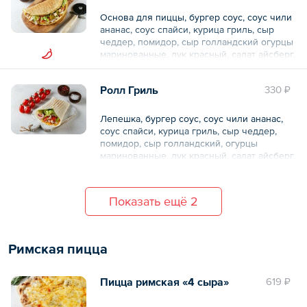
Основа для пиццы, бургер соус, соус чили
ананас, соус спайси, курица гриль, сыр
чеддер, помидор, сыр голландский огурцы
маринованные, лук красный, салат айсберг,
халапеньо.
Ролл Гриль
330 ₽
Общий вес – 280 г
Лепешка, бургер соус, соус чили ананас,
соус спайси, курица гриль, сыр чеддер,
помидор, сыр голландский, огурцы
маринованные, лук красный, салат айсберг.
Общий вес – 265 г
Показать ещё 2
Римская пицца
Пицца римская «4 сыра»
619 ₽