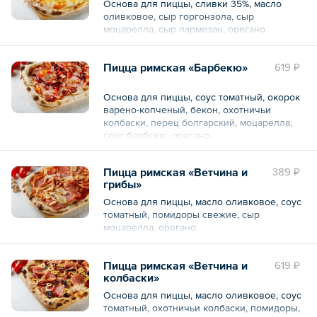
Основа для пиццы, сливки 35%, масло
оливковое, сыр горгонзола, сыр
моцарелла, сыр пармезан, орегано.
Пицца римская «Барбекю»
619 ₽
Основа для пиццы, соус томатный, окорок
варено-копченый, бекон, охотничьи
колбаски, перец болгарский, моцарелла,
соус барбекю, орегано.
Пицца римская «Ветчина и
389 ₽
грибы»
Основа для пиццы, масло оливковое, соус
томатный, помидоры свежие, сыр
моцарелла, орегано.
Пицца римская «Ветчина и
619 ₽
колбаски»
Основа для пиццы, масло оливковое, соус
томатный, охотничьи колбаски, помидоры,