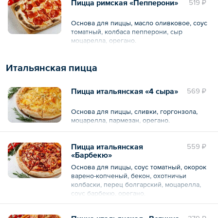
Пицца римская «Пепперони»
519 ₽
Основа для пиццы, масло оливковое, соус
томатный, колбаса пепперони, сыр
моцарелла, орегано.
Итальянская пицца
Пицца итальянская «4 сыра»
569 ₽
Основа для пиццы, сливки, горгонзола,
моцарелла, пармезан, орегано.
Пицца итальянская
559 ₽
«Барбекю»
Основа для пиццы, соус томатный, окорок
варено-копченый, бекон, охотничьи
колбаски, перец болгарский, моцарелла,
соус барбекю, орегано.