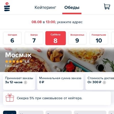
Кейтеринг
Обеды
08.08
в
13:00
, укажите адрес
Суббота
Сегодня
Завтра
Воскресенье
Понедельник
8
6
7
9
10
Мосмак
5,0
1 оценка
Принимает заказы
Минимальная сумма заказа
Стоимость доста
За 12 часов
0 ₽
От
300 ₽
Скидка 5% при самовывозе от кейтера.