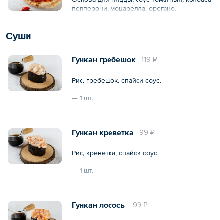
пепперони, моцарелла, орегано.
Суши
Гункан гребешок
119 ₽
Рис, гребешок, спайси соус.
— 1 шт.
Общий вес – 40 г
Гункан креветка
99 ₽
Рис, креветка, спайси соус.
— 1 шт.
Общий вес – 40 г
Гункан лосось
99 ₽