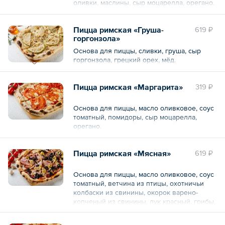
оливки, маслины, сыр моцарелла, орегано.
Пицца римская «Груша-
619 ₽
горгонзола»
Основа для пиццы, сливки, груша, сыр
горгонзола, грецкий орех, мёд.
Пицца римская «Маргарита»
319 ₽
Основа для пиццы, масло оливковое, соус
томатный, помидоры, сыр моцарелла,
орегано.
Пицца римская «Мясная»
619 ₽
Основа для пиццы, масло оливковое, соус
томатный, ветчина из птицы, охотничьи
колбаски из свинины, окорок варено-
копченый из свинины, лук красный, грибы,
маслины, оливки, моцарелла, орегано.