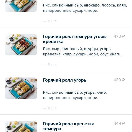
Рис, сливочный сыр, авокадо, лосось, кляр,
панировочные сухари, нори.
— 8 шт.
Общий вес – 250 г
Горячий ролл темпура угорь-
470 ₽
креветка
Рис, сыр сливочный, огурцы, угорь,
креветка, кляр, сухари, нори, соус унаги.
— 8 шт.
Общий вес – 280 г
Горячий ролл угорь
469 ₽
Рис, сливочный сыр, угорь, кляр,
панировочные сухари, нори.
— 8 шт.
Общий вес – 240 г
Горячий ролл креветка
449 ₽
темпура