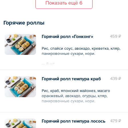
Показать ещё 6
Горячие роллы
Горячий ролл «Гонконг»
459 ₽
Рис, спайси соус, авокадо, креветка, кляр,
панировочные сухари, нори.
— 8 шт.
Общий вес – 255 г
Горячий ролл темпура краб
439 ₽
Рис, краб, японский майонез, масаго
оранжевый, авокадо, огурцы, кляр,
панировочные сухари, нори.
— 8 шт.
Горячий ролл темпура лосось
479 ₽
Общий вес – 260 г