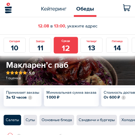
Кейтеринг
Обеды
12.08
в
13:00
, укажите адрес
Среда
Сегодня
Завтра
Четверг
Пятница
12
10
11
13
14
Макларен’с паб
5,0
1 оценка
Принимает заказы
Минимальная сумма заказа
Стоимость доста
За 12 часов
1 000 ₽
От
600 ₽
Салаты
Супы
Основные блюда
Сэндвичи и бургеры
Холодн