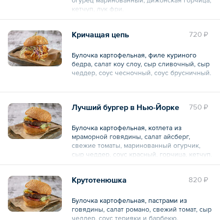
кетчуп, лук фри.
Общий вес – 230 г
Кричащая цепь
720 ₽
Булочка картофельная, филе куриного
бедра, салат коу слоу, сыр сливочный, сыр
чеддер, соус чесночный, соус брусничный.
Общий вес – 400 г
Лучший бургер в Нью-Йорке
750 ₽
Булочка картофельная, котлета из
мраморной говядины, салат айсберг,
свежие томаты, маринованный огурчик,
сыр чеддер, соус красный, горчица, кетчуп.
Общий вес – 380 г
Крутотенюшка
820 ₽
Булочка картофельная, пастрами из
говядины, салат романо, свежий томат, сыр
чеддер, соус терияки и барбекю.