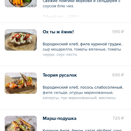
Свежие ломтики моркови и сельдерея с
соусом блю чиз.
Общий вес – 200 г
Ох ты ж ёжик!
590 ₽
Бородинский хлеб, филе куриной грудки,
сыр моцарелла, томаты вяленые, томаты
черри, соус песто.
Общий вес – 180 г
Теория русалок
690 ₽
Бородинский хлеб, лосось слабосоленый,
филе сельди, огурцы маринованные,
каперсы, лук маринованный, маслины.
Общий вес – 140 г
Марш-подушка
720 ₽
Куриное филе, бекон, салат айсберг, соус