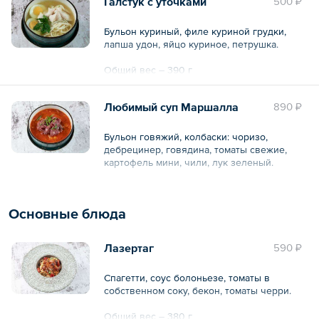
Галстук с уточками
500 ₽
Бульон куриный, филе куриной грудки,
лапша удон, яйцо куриное, петрушка.
Общий вес – 390 г
Любимый суп Маршалла
890 ₽
Бульон говяжий, колбаски: чоризо,
дебрецинер, говядина, томаты свежие,
картофель мини, чили, лук зеленый.
Общий вес – 390 г
Основные блюда
Лазертаг
590 ₽
Спагетти, соус болоньезе, томаты в
собственном соку, бекон, томаты черри.
Общий вес – 380 г