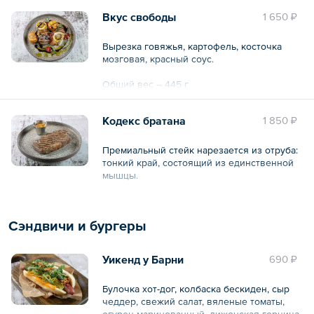
Вкус свободы
1 650 ₽
Вырезка говяжья, картофель, косточка
мозговая, красный соус.
Общий вес – 445 г
Кодекс братана
1 850 ₽
Премиальный стейк нарезается из отруба:
тонкий край, состоящий из единственной
мышцы.
Вес указан в сыром виде.
Сэндвичи и бургеры
Общий вес – 300 г
Уикенд у Барни
690 ₽
Булочка хот-дог, колбаска бескиден, сыр
чеддер, свежий салат, вяленые томаты,
огурец маринованный, дижонская горчица,