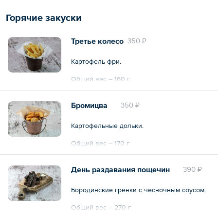
Горячие закуски
Третье колесо
350 ₽
Картофель фри.
Общий вес – 160 г
Бромицва
350 ₽
Картофельные дольки.
Общий вес – 170 г
День раздавания пощечин
390 ₽
Бородинские гренки с чесночным соусом.
Общий вес – 270 г