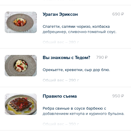
Ураган Эриксон
690 ₽
Спагетти, салями чоризо, колбаска
дебрецинер, сливочно-томатный соус.
Общий вес – 280 г
Вы знакомы с Тедом?
790 ₽
Орекьетте, креветки, сыр дор блю.
Общий вес – 290 г
Правило съема
950 ₽
Ребра свиные в соусе барбекю с
добавлением кетчупа и куриного бульона.
Общий вес – 350 г