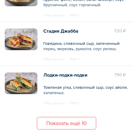
брусничный, соус горчичный.
Общий вес – 350 г
Стадия Джабба
720 ₽
Говядина, сливочный сыр, запеченный
перец, морковь, руккола, соус релиш.
Общий вес – 340 г
Лодки-лодки-лодки
790 ₽
Томленая утка, сливочный сыр, соус айоли,
халапеньо.
Общий вес – 350 г
Показать ещё 10