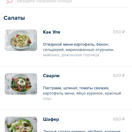
Салаты
Как Уля
550 ₽
Отварной мини-картофель, бекон,
сельдерей, маринованные огурчики,
майонез, дижонская горчица.
Общий вес – 380 г
Сварли
620 ₽
Пастрами, шпинат, томаты свежие,
картофель мини, яйцо куриное, красный
соус.
Общий вес – 380 г
Шафер
650 ₽
Листья салата романо, айсберг, куриное