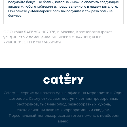
получайте бонусные баллы, которыми можно оплатить следующие
заказы у любого кейтеринга, представленного в нашем каталоге.
При заказе у «Макларен’с паб» вы получите в три раза больше
бонусов!
ООО «МАКЛАРЕНС»; 107076, г. Москва, Краснобогатырская
ул. д.90 стр.2 помещение 60; ИНН: 9718147060; КПП:
771801001; ОГРН: 1197746611919
Catery — сервис для заказа еды в офис и на мероприятия. Один
договор с Catery открывает доступ к сотням проверенных
ресторанов, тысячам блюд разнообразных кухонь,
эксклюзивным акциям и корпоративным скидкам.
Персональный менеджер всегда готов помочь с подбором
меню.