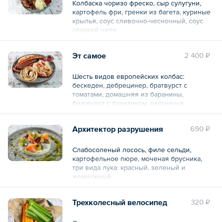
Колбаска чоризо фреско, сыр сулугуни,
картофель фри, гренки из багета, куриные
крылья, соус сливочно-чесночный, соус
сладкий чили.
Общий вес – 880 г
Эт самое
2 400 ₽
Шесть видов европейских колбас:
бескеден, дебрецинер, братвурст с
томатами, домашняя из баранины,
братвурст с базиликом, охотничья.
Квашеная капуста, моченая брусника,
кетчуп.
Архитектор разрушения
690 ₽
Общий вес – 590 г
Слабосоленый лосось, филе сельди,
картофельное пюре, моченая брусника,
три вида лука: красный, зеленый и
жемчужный
Общий вес – 250 г
Трехколесный велосипед
320 ₽