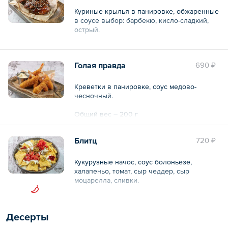
Куриные крылья в панировке, обжаренные
в соусе выбор: барбекю, кисло-сладкий,
острый.
Общий вес – 240 г
Голая правда
690 ₽
Креветки в панировке, соус медово-
чесночный.
Общий вес – 200 г
Блитц
720 ₽
Кукурузные начос, соус болоньезе,
халапеньо, томат, сыр чеддер, сыр
моцарелла, сливки.
Общий вес – 380 г
Десерты