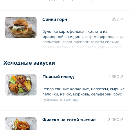
Общий вес – 340 г
Синий горн
890 ₽
Булочка картофельная, котлета из
мраморной говядины, сыр моцарелла, сыр
пармезан, салат айсберг, томаты свежие,
томаты вяленые, соус песто, сырный соус,
кетчуп.
Холодные закуски
Общий вес – 410 г
Пьяный поезд
1 350 ₽
Ребра свиные копченые, наггетсы, сырные
палочки, начос, морковь, сельдерей, соус
гуакамоле, тар-тар.
Общий вес – 585 г
Фиаско на сотой тысяче
2 050 ₽