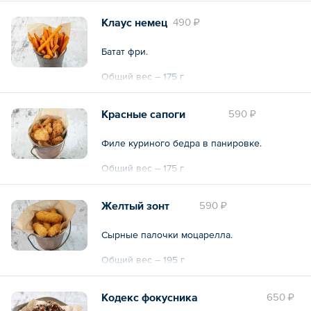
Клаус немец
490 ₽
Батат фри.
Общий вес – 175 г
Красные сапоги
590 ₽
Филе куриного бедра в панировке.
Общий вес – 175 г
Желтый зонт
590 ₽
Сырные палочки моцарелла.
Общий вес – 195 г
Кодекс фокусника
650 ₽