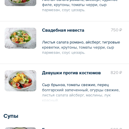
филе, крутоны, томаты черри, сыр
пармезан, соус цезарь.
Общий вес – 260 г
Свадебная невеста
750 ₽
Листья салата романо, айсберг, тигровые
креветки, крутоны, томаты черри, сыр
пармезан, соус цезарь.
Общий вес – 220 г
Девушки против костюмов
820 ₽
Сыр брынза, томаты свежие, перец
болгарский запеченный, огурцы свежие,
листья салата айсберг, маслины, лук
красный.
Общий вес – 420 г
Супы