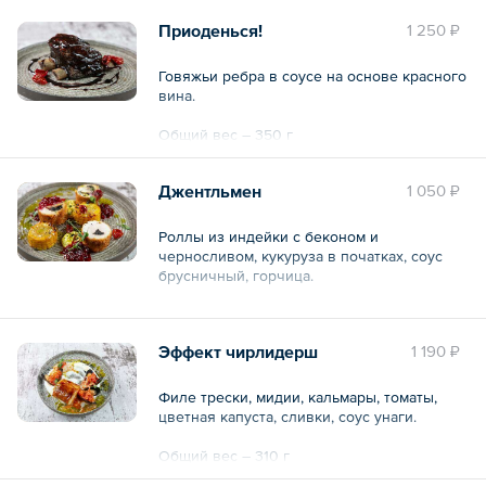
Приоденься!
1 250 ₽
Говяжьи ребра в соусе на основе красного
вина.
Общий вес – 350 г
Джентльмен
1 050 ₽
Роллы из индейки с беконом и
черносливом, кукуруза в початках, соус
брусничный, горчица.
Общий вес – 370 г
Эффект чирлидерш
1 190 ₽
Филе трески, мидии, кальмары, томаты,
цветная капуста, сливки, соус унаги.
Общий вес – 310 г