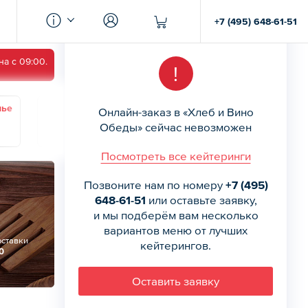
+7 (495) 648-61-51
а с 09:00.
!
нье
Понедельник
Вторник
Среда
Онлайн-заказ в «Хлеб и Вино
17
18
19
Обеды» сейчас невозможен
Посмотреть все кейтеринги
Позвоните нам по номеру
+7 (495)
648-61-51
или оставьте заявку,
и мы подберём вам несколько
вариантов меню от лучших
оставки
кейтерингов.
0
Оставить заявку