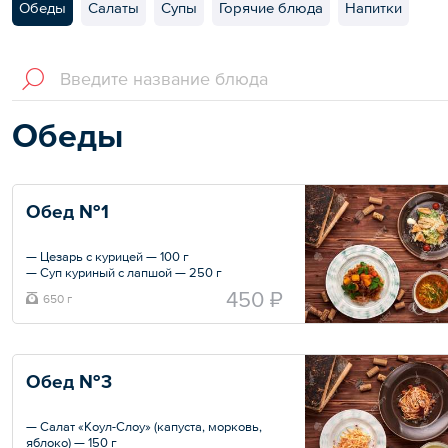
Обеды
Салаты
Супы
Горячие блюда
Напитки
Обеды
Обед №1
— Цезарь с курицей — 100 г
— Суп куриный с лапшой — 250 г
— Рагу из говядины с тушеной капустой —
450 ₽
650 г
300 г
— Хлеб зерновой — 2 шт.
Общий вес – 650 г
Обед №3
— Салат «Коул-Слоу» (капуста, морковь,
яблоко) — 150 г