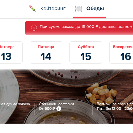
Кейтеринг
Обеды
При сумме заказа до 15 000 ₽ доставка возможн
Четверг
Пятница
Суббота
Воскресе
13
14
15
16
ая сумма заказа
Стоимость доставки
Возможное время д
От
600 ₽
Пн—Вс: 12:00—23:0