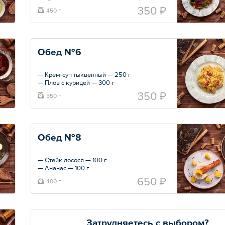
— 300 г
350 ₽
450 г
— Хлеб зерновой
Общий вес – 450 г
Обед №6
— Крем-суп тыквенный — 250 г
— Плов с курицей — 300 г
— Хлеб зерновой
350 ₽
550 г
Общий вес – 550 г
Обед №8
— Стейк лосося — 100 г
— Ананас — 100 г
— Рис отварной — 100 г
650 ₽
400 г
— Салат «Коул-Слоу»: капуста, морковь,
яблоко — 100 г
Общий вес – 400 г
Затрудняетесь с выбором?