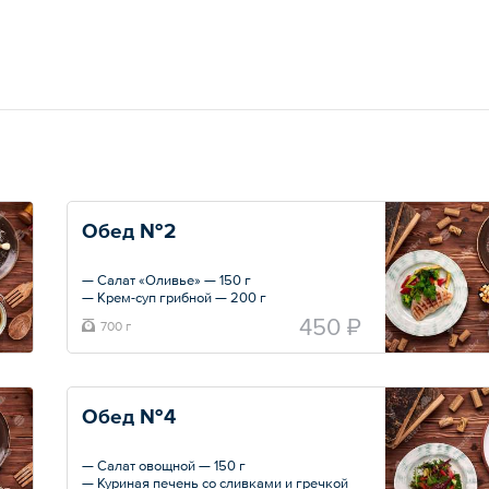
Обед №2
— Салат «Оливье» — 150 г
— Крем-суп грибной — 200 г
— Куриная грудка с овощами — 300 г
450 ₽
700 г
— Хлеб зерновой — 2 шт.
Общий вес – 0.7 кг
Обед №4
— Салат овощной — 150 г
— Куриная печень со сливками и гречкой