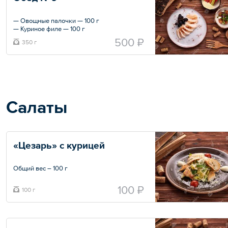
— Овощные палочки — 100 г
— Куриное филе — 100 г
— Салат «Капрезе» — 100 г
500 ₽
350 г
— Виноград — 50 г
Общий вес – 350 г
Салаты
«Цезарь» с курицей
Общий вес – 100 г
100 ₽
100 г