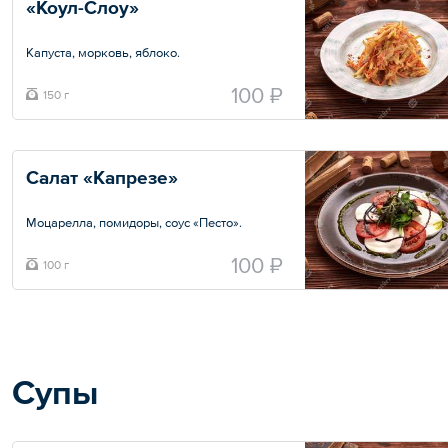
«Коул-Слоу»
Капуста, морковь, яблоко.
Общий вес – 150 г
100 ₽
150 г
Салат «Капрезе»
Моцарелла, помидоры, соус «Песто».
Общий вес – 100 г
100 ₽
100 г
Супы