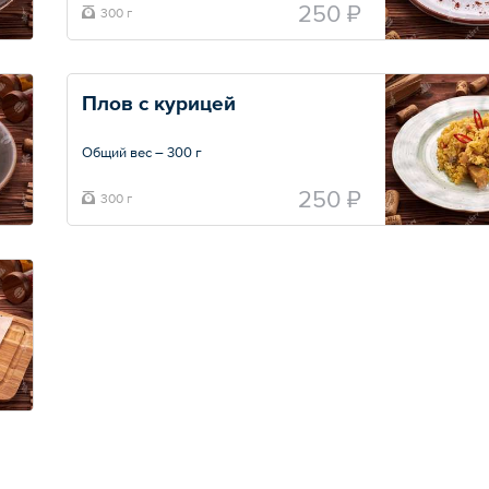
250 ₽
300 г
Плов с курицей
Общий вес – 300 г
250 ₽
300 г