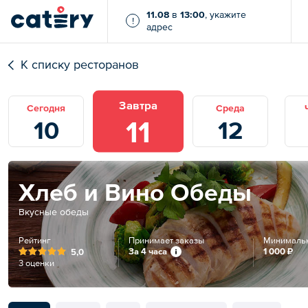
11.08
в
13:00
, укажите
!
адрес
К списку ресторанов
Завтра
Сегодня
Среда
11
10
12
Хлеб и Вино Обеды
Вкусные обеды
Рейтинг
Принимает заказы
Минимальн
За 4 часа
1 000 ₽
5,0
3 оценки