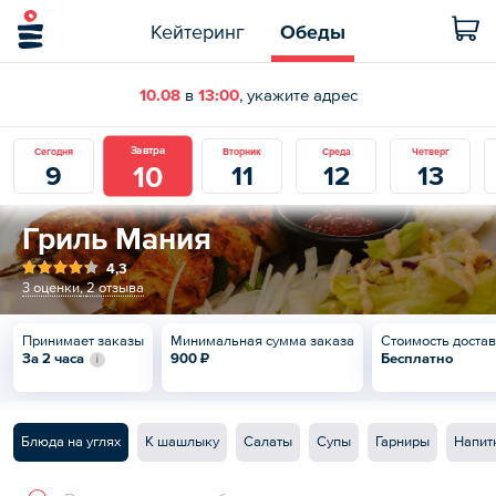
Кейтеринг
Обеды
10.08
в
13:00
, укажите адрес
Завтра
Сегодня
Вторник
Среда
Четверг
10
9
11
12
13
Гриль Мания
4,3
3 оценки
,
2 отзыва
Принимает заказы
Минимальная сумма заказа
Стоимость доста
За 2 часа
900 ₽
Бесплатно
Блюда на углях
К шашлыку
Салаты
Супы
Гарниры
Напит