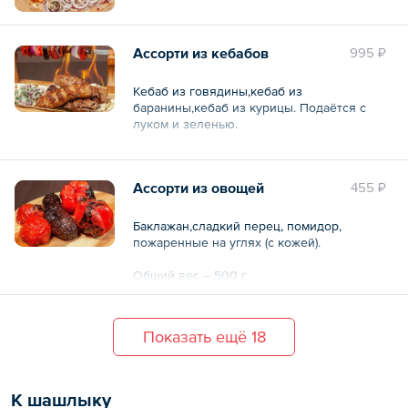
Ассорти из кебабов
995 ₽
Кебаб из говядины,кебаб из
баранины,кебаб из курицы. Подаётся с
луком и зеленью.
Общий вес – 350 г
Ассорти из овощей
455 ₽
Баклажан,сладкий перец, помидор,
пожаренные на углях (с кожей).
Общий вес – 500 г
Показать ещё 18
К шашлыку