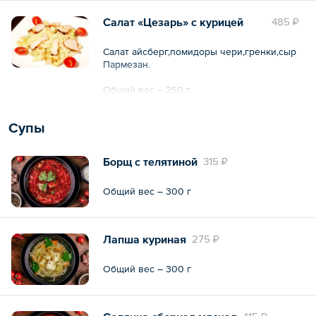
Салат «Цезарь» с курицей
485 ₽
Салат айсберг,помидоры чери,гренки,сыр
Пармезан.
Общий вес – 250 г
Супы
Борщ с телятиной
315 ₽
Общий вес – 300 г
Лапша куриная
275 ₽
Общий вес – 300 г