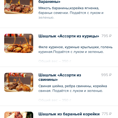
баранины»
Мякоть баранины,корейка ягненка,
бараньи семечки. Подаётся с луком и
зеленью.
Общий вес – 350 г
Шашлык «Ассорти из курицы»
795 ₽
Филе куриное, куриные крылышки, голень
куриная.Подаётся с луком и зеленью.
Общий вес – 350 г
Шашлык «Ассорти из
995 ₽
свинины»
Свиная шейка, ребра свинины, корейка
свиная. Подаётся с луком и зеленью.
Общий вес – 350 г
Шашлык из бараньей корейки
775 ₽