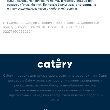
супы и салаты. Накапливайте бонусы в тройном объеме при
заказе у «Гриль Мания»! Бонусные баллы можно потратить на
оплату следующих заказов у любого кейтеринга.
ИП Самсонов Сергей Львович 111558, г. Москва, Свободный
пр-т, д. 6, корп. 3, кв 29, ИНН 772005439007 ОГРН
322774600532324
Catery — сервис для заказа еды в офис и на мероприятия. Один
договор с Catery открывает доступ к сотням проверенных
ресторанов, тысячам блюд разнообразных кухонь,
эксклюзивным акциям и корпоративным скидкам.
Персональный менеджер всегда готов помочь с подбором
меню.