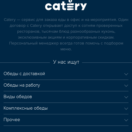
Catery — сервис для заказа еды в офис и на мероприятия. Один
договор с Catery открывает доступ к сотням проверенных
ресторанов, тысячам блюд разнообразных кухонь,
эксклюзивным акциям и корпоративным скидкам.
Персональный менеджер всегда готов помочь с подбором
меню.
У нас ищут
Обеды с доставкой
Обеды на работу
Виды обедов
Комплексные обеды
Прочее