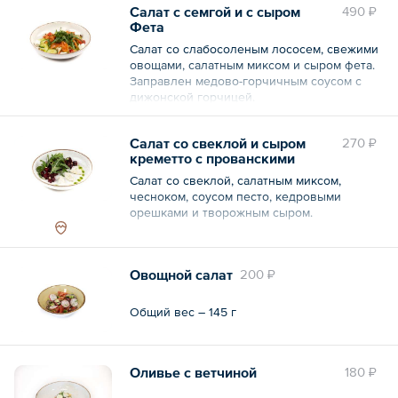
Салат с семгой и с сыром
490 ₽
Фета
Салат со слабосоленым лососем, свежими
овощами, салатным миксом и сыром фета.
Заправлен медово-горчичным соусом с
дижонской горчицей.
Общий вес – 170 г
Салат со свеклой и сыром
270 ₽
креметто с прованскими
травами
Салат со свеклой, салатным миксом,
чесноком, соусом песто, кедровыми
орешками и творожным сыром.
Общий вес – 150 г
Овощной салат
200 ₽
Общий вес – 145 г
Оливье с ветчиной
180 ₽