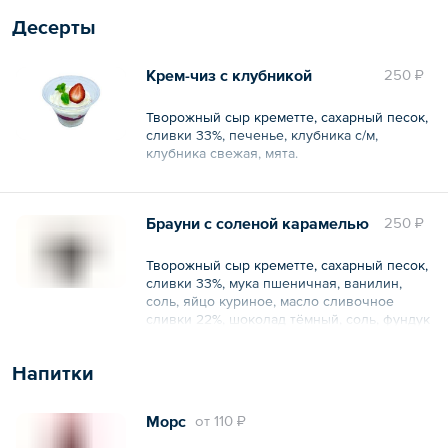
Десерты
Крем-чиз с клубникой
250 ₽
Творожный сыр креметте, сахарный песок,
сливки 33%, печенье, клубника с/м,
клубника свежая, мята.
Общий вес – 150 г
Брауни с соленой карамелью
250 ₽
Творожный сыр креметте, сахарный песок,
сливки 33%, мука пшеничная, ванилин,
соль, яйцо куриное, масло сливочное
сливки 22%, шоколад тёмный, соль, фундук
Общий вес – 135 г
Напитки
Морс
oт
110 ₽