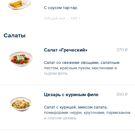
С соусом тар-тар.
Общий вес – 140 г
Салаты
Салат «Греческий»
370 ₽
Салат со свежими овощами, салатным
листом, красным луком, маслинами и
сыром фета.
Общий вес – 210 г
Цезарь с куриным филе
390 ₽
Салат с курицей, миксом салата,
помидорами черри, крутонами, пармезаном
и соусом цезарь.
Общий вес – 180 г