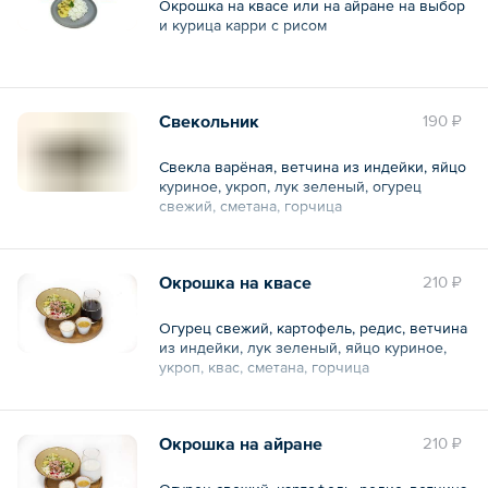
Окрошка на квасе или на айране на выбор
и курица карри с рисом
Общий вес – 510 г
Свекольник
190 ₽
Свекла варёная, ветчина из индейки, яйцо
куриное, укроп, лук зеленый, огурец
свежий, сметана, горчица
Общий вес – 310 г
Окрошка на квасе
210 ₽
Огурец свежий, картофель, редис, ветчина
из индейки, лук зеленый, яйцо куриное,
укроп, квас, сметана, горчица
Общий вес – 308 г
Окрошка на айране
210 ₽