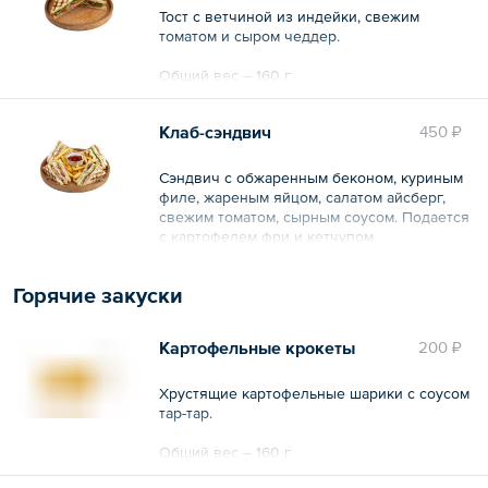
Тост с ветчиной из индейки, свежим
томатом и сыром чеддер.
Общий вес – 160 г
Клаб-сэндвич
450 ₽
Сэндвич с обжаренным беконом, куриным
филе, жареным яйцом, салатом айсберг,
свежим томатом, сырным соусом. Подается
с картофелем фри и кетчупом.
Общий вес – 390 г
Горячие закуски
Картофельные крокеты
200 ₽
Хрустящие картофельные шарики с соусом
тар-тар.
Общий вес – 160 г