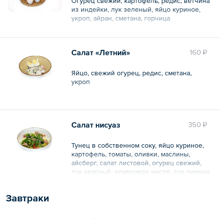
Огурец свежий, картофель, редис, ветчина
из индейки, лук зеленый, яйцо куриное,
укроп, айран, сметана, горчица
Общий вес – 308 г
Салат «Летний»
160 ₽
Яйцо, свежий огурец, редис, сметана,
укроп
Общий вес – 160 г
Салат нисуаз
350 ₽
Тунец в собственном соку, яйцо куриное,
картофель, томаты, оливки, маслины,
айсберг, салат листовой, огурец свежий,
лук красный, оливковое масло, сок лимона
Завтраки
Общий вес – 140 г