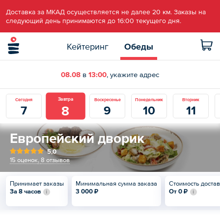
Доставка за МКАД осуществляется не далее 20 км. Заказы на
следующий день принимаются до 16:00 текущего дня.
Кейтеринг
Обеды
08.08
в
13:00
, укажите адрес
Завтра
Сегодня
Воскресенье
Понедельник
Вторник
8
7
9
10
11
Европейский дворик
5,0
15 оценок
,
8 отзывов
Принимает заказы
Минимальная сумма заказа
Стоимость доста
За 8 часов
3 000 ₽
От
0 ₽