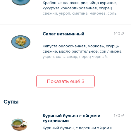
Крабовые палочки, рис, яйцо куриное,
кукуруза консервированная, огурец
свежий, укроп, сметана, майонез, соль.
Общий вес – 150 г
Салат витаминный
140 ₽
Капуста белокочанная, морковь, огурцы
свежие, масло растительное, сок лимона,
укроп, соль, сахар, перец черный.
Общий вес – 150 г
Показать ещё 3
Супы
Куриный бульон с яйцом и
170 ₽
сухариками
Куриный бульон, с вареным яйцом и