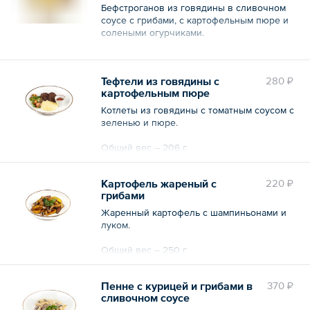
Бефстроганов из говядины в сливочном
соусе с грибами, с картофельным пюре и
солеными огурчиками.
Общий вес – 200 г
Тефтели из говядины с
280 ₽
картофельным пюре
Котлеты из говядины с томатным соусом с
зеленью и пюре.
Общий вес – 206 г
Картофель жареный с
220 ₽
грибами
Жаренный картофель с шампиньонами и
луком.
Общий вес – 250 г
Пенне с курицей и грибами в
370 ₽
сливочном соусе