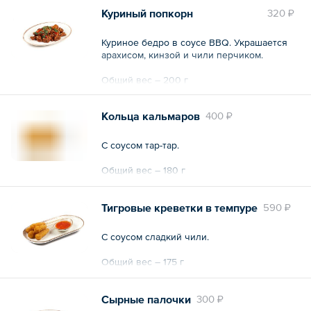
Куриный попкорн
320 ₽
Куриное бедро в соусе BBQ. Украшается
арахисом, кинзой и чили перчиком.
Общий вес – 200 г
Кольца кальмаров
400 ₽
C соусом тар-тар.
Общий вес – 180 г
Тигровые креветки в темпуре
590 ₽
С соусом сладкий чили.
Общий вес – 175 г
Сырные палочки
300 ₽