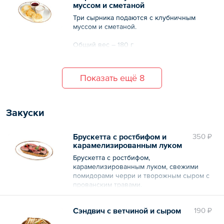
муссом и сметаной
Три сырника подаются с клубничным
муссом и сметаной.
Общий вес – 180 г
Показать ещё 8
Закуски
Брускетта с ростбифом и
350 ₽
карамелизированным луком
Брускетта с ростбифом,
карамелизированным луком, свежими
помидорами черри и творожным сыром с
прованским травами.
Общий вес – 150 г
Сэндвич с ветчиной и сыром
190 ₽