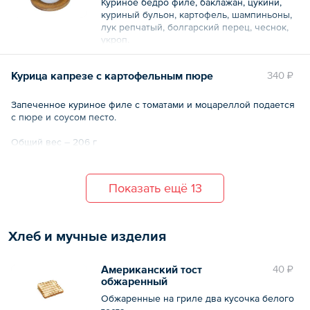
Куриное бедро филе, баклажан, цукини,
куриный бульон, картофель, шампиньоны,
лук репчатый, болгарский перец, чеснок,
укроп.
Общий вес – 217 г
Курица капрезе с картофельным пюре
340 ₽
Запеченное куриное филе с томатами и моцареллой подается
с пюре и соусом песто.
Общий вес – 206 г
Показать ещё 13
Хлеб и мучные изделия
Американский тост
40 ₽
обжаренный
Обжаренные на гриле два кусочка белого