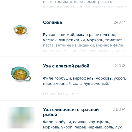
пасте том ям, отваре лемонграсса с
шампиньонами и кинзой, подается с рисом.
Общий вес – 300 г
Солянка
240 ₽
Бульон говяжий, масло растительное,
чеснок, лук репчатый, морковь, томатная
паста, ветчина из индейки, куриное филе
копченое, маслины/оливки, лимон, укроп,
сметана.
Уха с красной рыбой
210 ₽
Общий вес – 243 г
Филе горбуши, картофель, морковь, укроп,
перец черный, соль, лук зеленый.
Общий вес – 315 г
Уха сливочная с красной
250 ₽
рыбой
Филе горбуши, сливки, картофель,
морковь, укроп, перец черный, соль, лук