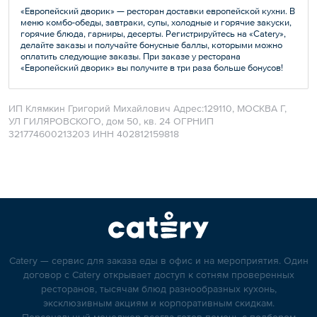
«Европейский дворик» — ресторан доставки европейской кухни. В
меню комбо-обеды, завтраки, супы, холодные и горячие закуски,
горячие блюда, гарниры, десерты. Регистрируйтесь на «Catery»,
делайте заказы и получайте бонусные баллы, которыми можно
оплатить следующие заказы. При заказе у ресторана
«Европейский дворик» вы получите в три раза больше бонусов!
ИП Клямкин Григорий Михайлович Адрес:129110, МОСКВА Г,
УЛ ГИЛЯРОВСКОГО, дом 50, кв. 24 ОГРНИП
321774600213203 ИНН 402812159818
Catery — сервис для заказа еды в офис и на мероприятия. Один
договор с Catery открывает доступ к сотням проверенных
ресторанов, тысячам блюд разнообразных кухонь,
эксклюзивным акциям и корпоративным скидкам.
Персональный менеджер всегда готов помочь с подбором