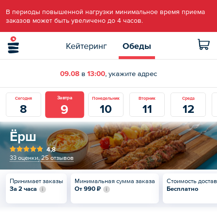
В периоды повышенной нагрузки минимальное время приема
заказов может быть увеличено до 4 часов.
Кейтеринг
Обеды
09.08
в
13:00
, укажите адрес
Завтра
Сегодня
Понедельник
Вторник
Среда
9
8
10
11
12
Ёрш
4,8
33 оценки
,
25 отзывов
Принимает заказы
Минимальная сумма заказа
Стоимость доста
За 2 часа
От
990 ₽
Бесплатно