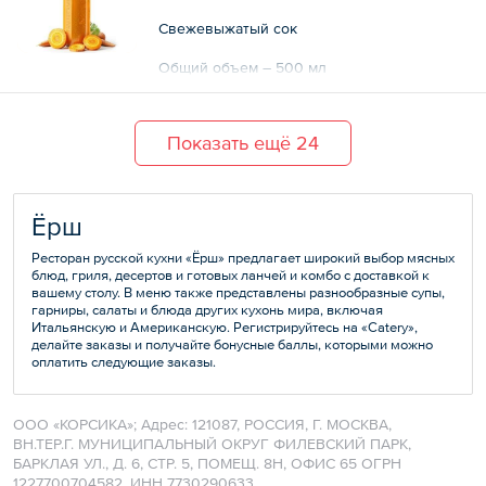
Свежевыжатый сок
Общий объем – 500 мл
Показать ещё 24
Ёрш
Ресторан русской кухни «Ёрш» предлагает широкий выбор мясных
блюд, гриля, десертов и готовых ланчей и комбо с доставкой к
вашему столу. В меню также представлены разнообразные супы,
гарниры, салаты и блюда других кухонь мира, включая
Итальянскую и Американскую. Регистрируйтесь на «Catery»,
делайте заказы и получайте бонусные баллы, которыми можно
оплатить следующие заказы.
ООО «КОРСИКА»; Адрес: 121087, РОССИЯ, Г. МОСКВА,
ВН.ТЕР.Г. МУНИЦИПАЛЬНЫЙ ОКРУГ ФИЛЕВСКИЙ ПАРК,
БАРКЛАЯ УЛ., Д. 6, СТР. 5, ПОМЕЩ. 8Н, ОФИС 65 ОГРН
1227700704582, ИНН 7730290633