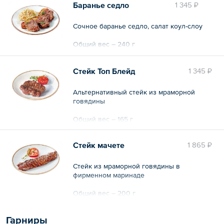
Баранье седло
1 345 ₽
Сочное баранье седло, салат коул-слоу
Общий вес – 240 г
Стейк Топ Блейд
1 345 ₽
Альтернативный стейк из мраморной
говядины
Общий вес – 165 г
Стейк мачете
1 865 ₽
Стейк из мраморной говядины в
фирменном маринаде
Общий вес – 200 г
Гарниры