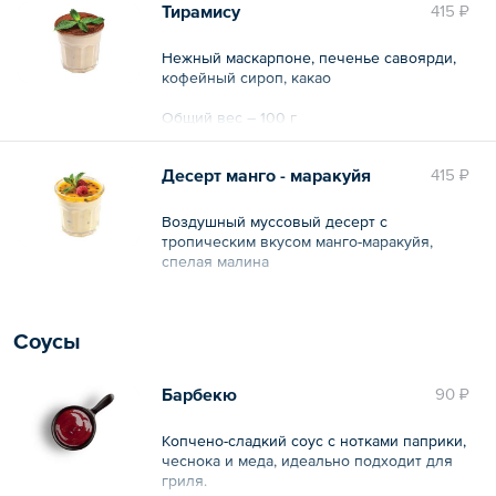
Тирамису
415 ₽
Нежный маскарпоне, печенье савоярди,
кофейный сироп, какао
Общий вес – 100 г
Десерт манго - маракуйя
415 ₽
Воздушный муссовый десерт с
тропическим вкусом манго-маракуйя,
спелая малина
Общий вес – 100 г
Соусы
Барбекю
90 ₽
Копчено-сладкий соус с нотками паприки,
чеснока и меда, идеально подходит для
гриля.