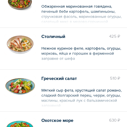
Обжаренная маринованная говядина,
печеный беби картофель, шампиньоны,
стручковая фасоль, маринованные огурцы,
салатный микс в медово-горчичной
заправке
Столичный
425 ₽
Общий вес – 240 г
Нежное куриное филе, картофель, огурцы,
морковь, яйца и горошек в фирменной
заправке от шефа
Общий вес – 220 г
Греческий салат
510 ₽
Мягкий сыр фета, хрустящий салат романо,
сладкий болгарский перец, черри, огурцы,
маслины, красный лук с бальзамической
заправкой
Общий вес – 205 г
Охотское море
630 ₽