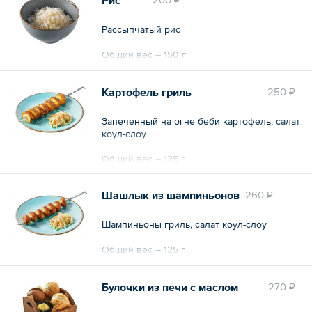
Рассыпчатый рис
Общий вес – 150 г
Картофель гриль
250 ₽
Запеченный на огне беби картофель, салат
коул-слоу
Общий вес – 125 г
Шашлык из шампиньонов
260 ₽
Шампиньоны гриль, салат коул-слоу
Общий вес – 125 г
Булочки из печи с маслом
270 ₽