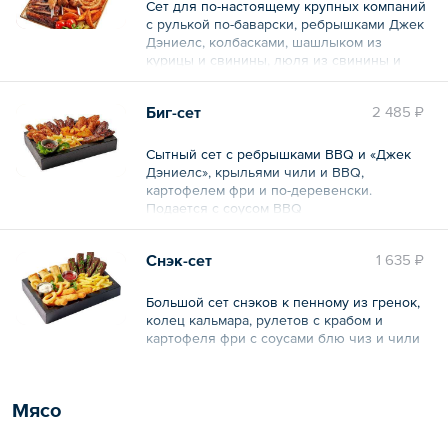
Сет для по-настоящему крупных компаний
с рулькой по-баварски, ребрышками Джек
Дэниелс, колбасками, шашлыком из
курицы и свинины, люля из свинины и
курицы. Подается с гарнирным сетом из
картофеля фри, картофеля по-деревенски,
Биг-сет
2 485 ₽
картофельного пюре, маринованных
огурцов и черри
Сытный сет с ребрышками BBQ и «Джек
Общий вес – 2.4 кг
Дэниелс», крыльями чили и BBQ,
картофелем фри и по-деревенски.
Подается с соусом BBQ
Общий вес – 820 г
Снэк-сет
1 635 ₽
Большой сет снэков к пенному из гренок,
колец кальмара, рулетов с крабом и
картофеля фри с соусами блю чиз и чили
Общий вес – 675 г
Мясо