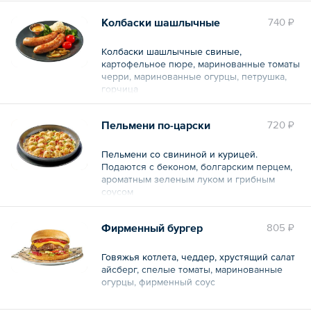
Общий вес – 420 г
Колбаски шашлычные
740 ₽
Колбаски шашлычные свиные,
картофельное пюре, маринованные томаты
черри, маринованные огурцы, петрушка,
горчица
Общий вес – 420 г
Пельмени по-царски
720 ₽
Пельмени со свининой и курицей.
Подаются с беконом, болгарским перцем,
ароматным зеленым луком и грибным
соусом
Общий вес – 300 г
Фирменный бургер
805 ₽
Говяжья котлета, чеддер, хрустящий салат
айсберг, спелые томаты, маринованные
огурцы, фирменный соус
Общий вес – 290 г