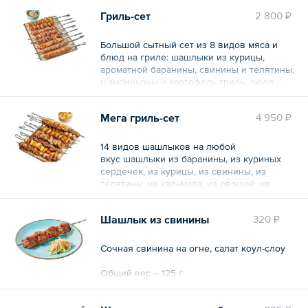
Общий вес – 585 г
Гриль-сет
2 800 ₽
Большой сытный сет из 8 видов мяса и
блюд на гриле: шашлыки из курицы,
ароматной баранины, свинины и телятины,
шампиньоны и картофель гриль, люля-
кебаб из свинины и курицы, а также из
телятины и баранины. Подается с салатом
Мега гриль-сет
4 950 ₽
коул-слоу
Общий вес – 855 г
14 видов шашлыков на любой
вкус шашлыки из баранины, из куриных
сердечек, из курицы, из свинины, из
телятины, из кальмара, из овощей, из
индейки, из свиных ребер, куриные
крылья Баффало, люля свинина-курица,
Шашлык из свинины
320 ₽
люля телятина-баранина, картофель и
шампиньоны гриль. Подается с салатом
коул-слоу.
Сочная свинина на огне, салат коул-слоу
Общий вес – 1640 г
Общий вес – 125 г