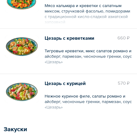
Мясо кальмара и креветки с салатным
миксом, стручковой фасолью, помидорами
с традиционной кисло-сладкой азиатской
заправкой
Общий вес – 140 г
Цезарь с креветками
660 ₽
Тигровые креветки, микс салатов романо и
айсберг, пармезан, чесночные гренки, соус
«Цезарь»
Общий вес – 180 г
Цезарь с курицей
570 ₽
Нежное куриное филе, салаты романо и
айсберг, чесночные гренки, пармезан, соус
«Цезарь»
Общий вес – 180 г
Закуски