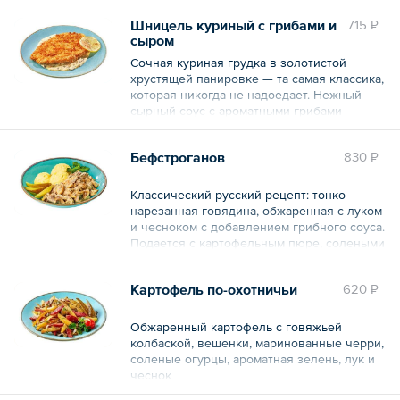
Шницель куриный с грибами и
715 ₽
сыром
Сочная куриная грудка в золотистой
хрустящей панировке — та самая классика,
которая никогда не надоедает. Нежный
сырный соус с ароматными грибами
добавляет блюду глубину вкуса и делает
его по‑настоящему сытным. Хруст
Бефстроганов
830 ₽
панировки, мягкость куриного мяса и
бархатистая текстура соуса создают
идеальный гастрономический дуэт.
Классический русский рецепт: тонко
Отлично подойдёт к картофельному пюре
нарезанная говядина, обжаренная с луком
или запечённым овощам — идеальный
и чесноком с добавлением грибного соуса.
выбор для уютного семейного ужина!
Подается с картофельным пюре, солеными
огурцами и ароматными травами
Общий вес – 300 г
Картофель по-охотничьи
620 ₽
Общий вес – 360 г
Обжаренный картофель с говяжьей
колбаской, вешенки, маринованные черри,
соленые огурцы, ароматная зелень, лук и
чеснок