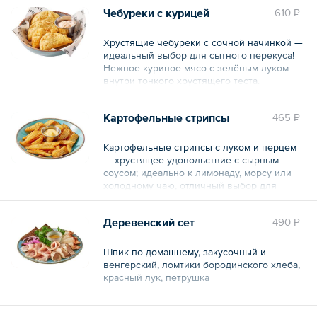
Чебуреки с курицей
610 ₽
Хрустящие чебуреки с сочной начинкой —
идеальный выбор для сытного перекуса!
Нежное куриное мясо с зелёным луком
внутри тонкого хрустящего теста.
Подаются с пикантным соусом
майонез‑чили, который добавляет
Картофельные стрипсы
465 ₽
приятную остроту. Отлично подойдут для
обеда или ужина — быстро, вкусно и
сытно!
Картофельные стрипсы с луком и перцем
— хрустящее удовольствие с сырным
Общий вес – 140 г
соусом; идеально к лимонаду, морсу или
холодному чаю, отличный выбор для
вечеринки или перекуса перед фильмом.
Деревенский сет
490 ₽
Общий вес – 180 г
Шпик по-домашнему, закусочный и
венгерский, ломтики бородинского хлеба,
красный лук, петрушка
Общий вес – 150 г