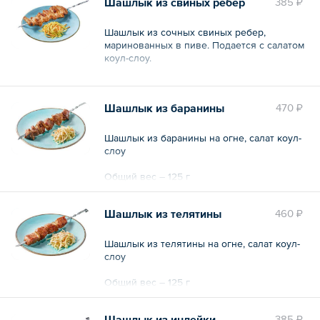
Шашлык из свиных ребер
385 ₽
Шашлык из сочных свиных ребер,
маринованных в пиве. Подается с салатом
коул-слоу.
Общий вес – 175 г
Шашлык из баранины
470 ₽
Шашлык из баранины на огне, салат коул-
слоу
Общий вес – 125 г
Шашлык из телятины
460 ₽
Шашлык из телятины на огне, салат коул-
слоу
Общий вес – 125 г
Шашлык из индейки
385 ₽