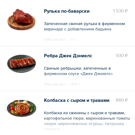
Рулька по-баварски
1 530 ₽
Запеченная свиная рулька в фирменном
маринаде с добавлением бадьяна
Общий вес – 1 г
Ребра Джек Дэниелс
930 ₽
Свиные ребрышки, запеченные в
фирменном соусе «Джек Дэниелс»
Общий вес – 310 г
Колбаска с сыром и травами
880 ₽
Колбаска из свинины с сыром и травами,
картофельное пюре, маринованные томаты
черри, маринованные огурцы, петрушка,
горчица