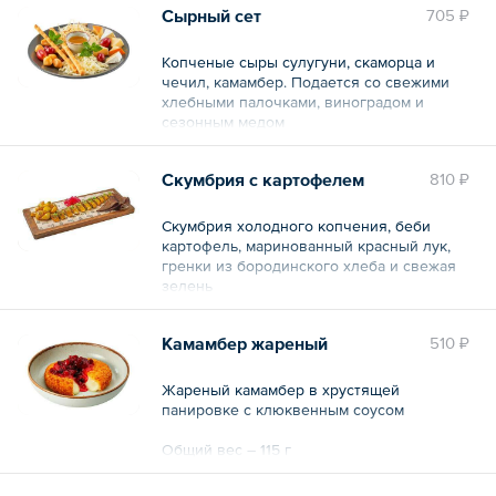
Сырный сет
705 ₽
Копченые сыры сулугуни, скаморца и
чечил, камамбер. Подается со свежими
хлебными палочками, виноградом и
сезонным медом
Общий вес – 190 г
Скумбрия с картофелем
810 ₽
Скумбрия холодного копчения, беби
картофель, маринованный красный лук,
гренки из бородинского хлеба и свежая
зелень
Общий вес – 295 г
Камамбер жареный
510 ₽
Жареный камамбер в хрустящей
панировке с клюквенным соусом
Общий вес – 115 г