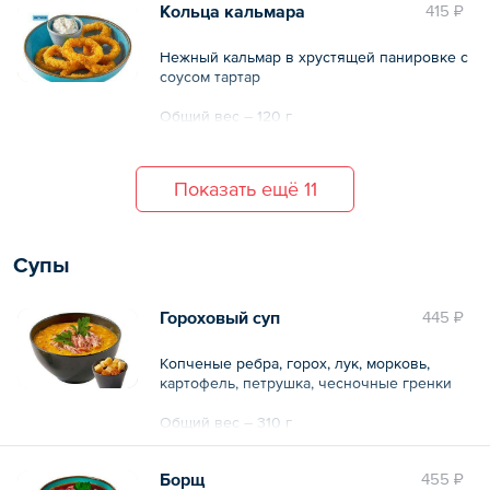
Кольца кальмара
415 ₽
Нежный кальмар в хрустящей панировке с
соусом тартар
Общий вес – 120 г
Показать ещё 11
Супы
Гороховый суп
445 ₽
Копченые ребра, горох, лук, морковь,
картофель, петрушка, чесночные гренки
Общий вес – 310 г
Борщ
455 ₽