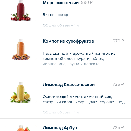
Морс вишневый
890 ₽
Вишня, сахар
Общий объем – 1 л
Компот из сухофруктов
670 ₽
Насыщенный и ароматный напиток из
компотной смеси кураги, яблок,
чернослива, груши и персика
Общий объем – 1 л
Лимонад Классический
725 ₽
Освежающий лимон, лимонный сок,
сахарный сироп, искрящаяся содовая, лед
Общий объем – 1 л
Лимонад Арбуз
725 ₽