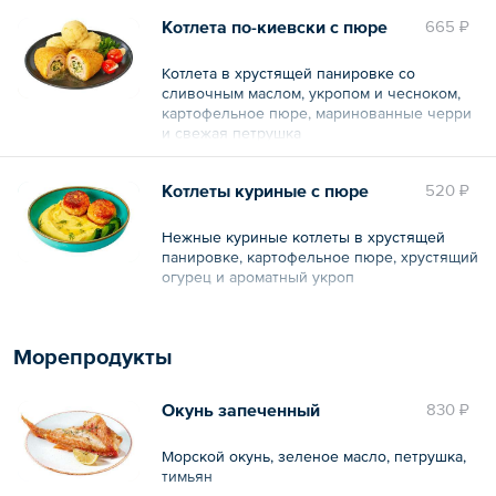
Общий вес – 330 г
Котлета по-киевски с пюре
665 ₽
Котлета в хрустящей панировке со
сливочным маслом, укропом и чесноком,
картофельное пюре, маринованные черри
и свежая петрушка
Общий вес – 360 г
Котлеты куриные с пюре
520 ₽
Нежные куриные котлеты в хрустящей
панировке, картофельное пюре, хрустящий
огурец и ароматный укроп
Общий вес – 160 г
Морепродукты
Окунь запеченный
830 ₽
Морской окунь, зеленое масло, петрушка,
тимьян