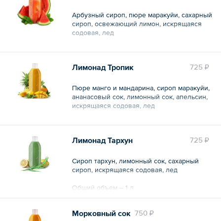
Арбузный сироп, пюре маракуйи, сахарный
сироп, освежающий лимон, искрящаяся
содовая, лед
Общий объем – 1 л
Лимонад Тропик
725 ₽
Пюре манго и мандарина, сироп маракуйи,
ананасовый сок, лимонный сок, апельсин,
искрящаяся содовая, лед
Общий объем – 1 л
Лимонад Тархун
725 ₽
Сироп тархун, лимонный сок, сахарный
сироп, искрящаяся содовая, лед
Общий объем – 1 л
Морковный сок
750 ₽