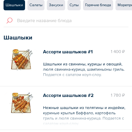
Шашлыки
Салаты
Закуски
Супы
Горячие блюда
Морепр
Шашлыки
Ассорти шашлыков #1
1 400 ₽
Шашлыки из свинины, курицы и овощей,
люля свинина-курица, шампиньоны гриль.
Подается с салатом коул-слоу.
Общий вес – 655 г
Ассорти шашлыков #2
1 780 ₽
Нежные шашлыки из телятины и индейки,
куриные крылья Баффало, картофель
гриль и люля свинина-курица. Подается с
салатом коул-слоу.