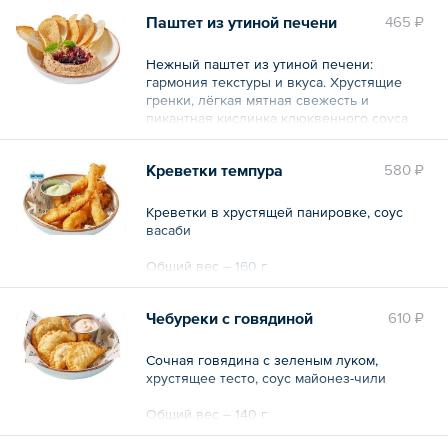
Паштет из утиной печени
465 ₽
Нежный паштет из утиной печени:
гармония текстуры и вкуса. Хрустящие
гренки, лёгкая мятная свежесть и
пикантная кислинка клюквенного соуса
создают безупречное сочетание. Отлично
подойдёт для фуршета или в качестве
Креветки темпура
580 ₽
закуски перед основным блюдом.
Общий вес – 115 г
Креветки в хрустящей панировке, соус
васаби
Общий вес – 160 г
Чебуреки с говядиной
610 ₽
Сочная говядина с зеленым луком,
хрустящее тесто, соус майонез-чили
Общий вес – 140 г