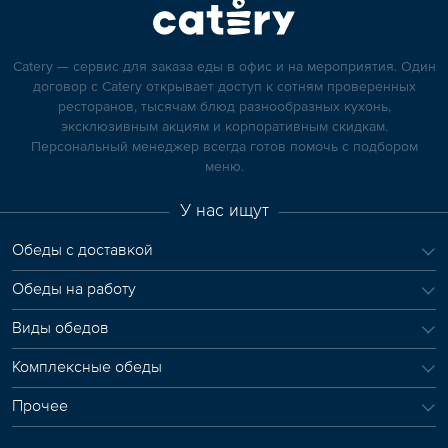
Catery — сервис для заказа еды в офис и на мероприятия. Один
договор с Catery открывает доступ к сотням проверенных
ресторанов, тысячам блюд разнообразных кухонь,
эксклюзивным акциям и корпоративным скидкам.
Персональный менеджер всегда готов помочь с подбором
меню.
У нас ищут
Обеды с доставкой
Обеды на работу
Виды обедов
Комплексные обеды
Прочее