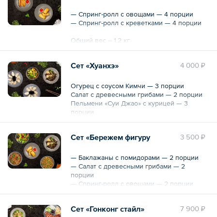
— Спринг-ролл с овощами — 4 порции
— Спринг-ролл с креветками — 4 порции
Общий вес – 1.2 кг
Сет «Хуанхэ»
4 000 ₽
Огурец с соусом Кимчи — 3 порции
Салат с древесными грибами — 2 порции
Пельмени «Суи Джао» с курицей — 3
порции
Пельмени «Суи Джао» с говядиной — 3
порции
Сет «Бережем фигуру
3 500 ₽
Общий вес – 2045 г
— Баклажаны с помидорами — 2 порции
— Салат с древесными грибами — 2
порции
— Спринг-ролл с овощами — 2 порции
— Соус — 2 шт.
— Пшеничная лапша с овощами и соевым
Сет «Гонконг стайл»
7 900 ₽
соусом — 2 порции