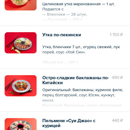
Целиковая утка маринованная — 1 шт.
Подается с
— Блинчики — 28 штук,
— Лук порей — 100 г,
— Огурец свежий — 100 г,
— Соус «Хой Син» — 100 мл
Утка по-пекински
1 150 ₽
Общий вес – 1 кг
Утка, блинчики 7 шт., огурец свежий, лук
порей, соус «Хой Син».
Общий вес – 240 г
Остро-сладкие баклажаны по-
490 ₽
Китайски
Оригинальный: Баклажаны, куриное филе,
перец болгарский, соус Юсян, кунжут,
кинза.
Веганский: Баклажаны, перец болгарский,
соус Юсян, кунжут, кинза.
Пельмени «Суи Джао» с
440 ₽
Общий вес – 200 г
курицей