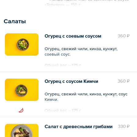
«Терияки» — 150 г;
— Напиток Морс — 250 мл.
Салаты
Общий вес – 0.6 кг
Общий объем – 250 мл
Огурец с соевым соусом
360 ₽
Огурец, свежий чили, кинза, кунжут,
соевый соус.
Общий вес – 175 г
Огурец с соусом Кимчи
360 ₽
Огурец, свежий чили, кинза, кунжут, соус
Кимчи.
Общий вес – 175 г
Салат с древесными грибами
330 ₽