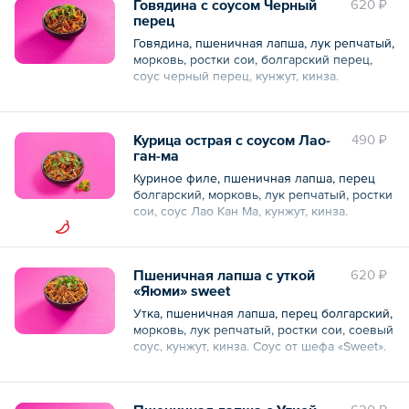
Говядина с соусом Черный
620 ₽
перец
Общий вес – 300 г
Говядина, пшеничная лапша, лук репчатый,
морковь, ростки сои, болгарский перец,
соус черный перец, кунжут, кинза.
Лапша собственного производства.
Курица острая с соусом Лао-
490 ₽
Общий вес – 300 г
ган-ма
Куриное филе, пшеничная лапша, перец
болгарский, морковь, лук репчатый, ростки
сои, соус Лао Кан Ма, кунжут, кинза.
Лапша собственного производства.
Пшеничная лапша с уткой
620 ₽
Общий вес – 300 г
«Яюми» sweet
Утка, пшеничная лапша, перец болгарский,
морковь, лук репчатый, ростки сои, соевый
соус, кунжут, кинза. Соус от шефа «Sweet».
Общий вес – 300 г