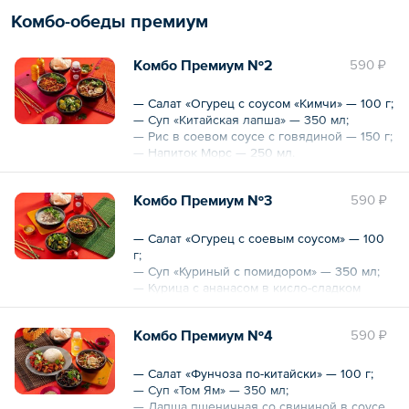
Комбо-обеды премиум
Общий вес – 0.6 кг
Общий объем – 250 мл
Комбо Премиум №2
590 ₽
— Салат «Огурец с соусом «Кимчи» — 100 г;
— Суп «Китайская лапша» — 350 мл;
— Рис в соевом соусе с говядиной — 150 г;
— Напиток Морс — 250 мл.
Общий вес – 0.6 кг
Комбо Премиум №3
590 ₽
Общий объем – 250 мл
— Салат «Огурец с соевым соусом» — 100
г;
— Суп «Куриный с помидором» — 350 мл;
— Курица с ананасом в кисло-сладком
соусе — 150 г;
— Напиток «Холодный чай от шефа» — 250
Комбо Премиум №4
590 ₽
мл.
Общий вес – 0.6 кг
— Салат «Фунчоза по-китайски» — 100 г;
Общий объем – 250 мл
— Суп «Том Ям» — 350 мл;
— Лапша пшеничная со свининой в соусе