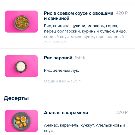
Общий вес – 300 г
Рис в соевом соусе с овощами
420 ₽
и свининой
Рис, свинина, цукини, морковь, горох,
перец болгарский, куриный бульон, яйцо,
соевый соус, масло кунжутное, зеленый
лук, кунжут.
Общий вес – 300 г
Рис паровой
150 ₽
Рис, зеленый лук.
Общий вес – 150 г
Десерты
Ананас в карамели
370 ₽
Ананас, карамель, кунжут, Апельсиновый
соус.