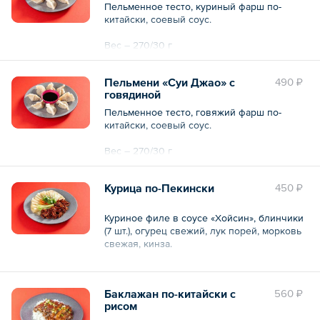
Пельменное тесто, куриный фарш по-
китайски, соевый соус.
Вес – 270/30 г
Общий вес – 300 г
Пельмени «Суи Джао» с
490 ₽
говядиной
Пельменное тесто, говяжий фарш по-
китайски, соевый соус.
Вес – 270/30 г
Общий вес – 300 г
Курица по-Пекински
450 ₽
Куриное филе в соусе «Хойсин», блинчики
(7 шт.), огурец свежий, лук порей, морковь
свежая, кинза.
Баклажан по-китайски с
560 ₽
Общий вес – 300 г
рисом