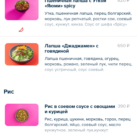
Пшеничная лапша с Уткой
620 ₽
«Яюми» spicy
Утка, пшеничная лапша, перец болгарский,
морковь, лук репчатый, ростки сои, соевый
соус, кунжут, кинза. Соус от шефа «Spicy»
Общий вес – 300 г
Лапша «Джаджамен» с
650 ₽
говядиной
Лапша пшеничная, говядина, огурец,
морковь, романо, зеленый лук, чили перец,
соус устричный, соус соевый.
Общий вес – 350 г
Рис
Рис в соевом соусе с овощами
390 ₽
и курицей
Рис, курица, цукини, морковь, горох, перец
болгарский, яйцо, соевый соус, масло
кунжутное, зеленый лук,кунжут.