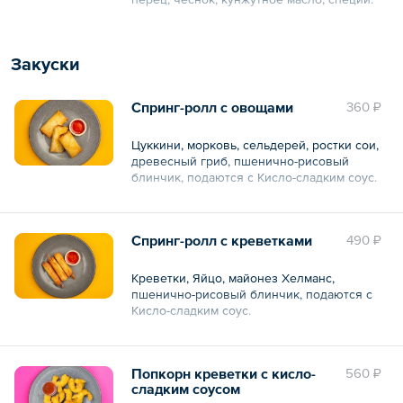
Общий вес – 380 г
Закуски
Спринг-ролл с овощами
360 ₽
Цуккини, морковь, сельдерей, ростки сои,
древесный гриб, пшенично-рисовый
блинчик, подаются с Кисло-сладким соус.
3 шт.
Спринг-ролл с креветками
490 ₽
Общий вес – 150 г
Креветки, Яйцо, майонез Хелманс,
пшенично-рисовый блинчик, подаются с
Кисло-сладким соус.
3 шт.
Попкорн креветки с кисло-
560 ₽
Общий вес – 150 г
сладким соусом