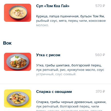
Суп «Том Кха Гай»
570 ₽
Курица, лапша пшеничная, бульон Том Ям,
рыбный соус, мята, перец чили, кокосовое
молоко.
Общий вес – 400 г
Вок
Утка с рисом
560 ₽
Утка, грибы шиитаке, болгарский перец,
лук репчатый, рис, кунжутное масло, соус
устричный, соус соевый.
Общий вес – 350 г
Спаржа с овощами
370 ₽
Спаржа, грибы черные древесные, цукини,
лук репчатый, болгарский перец, чили
перец, чеснок, кунжутное масло, специи.