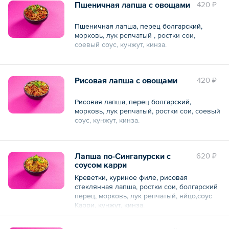
Пшеничная лапша с овощами
420 ₽
Пшеничная лапша, перец болгарский,
морковь, лук репчатый , ростки сои,
соевый соус, кунжут, кинза.
Лапша собственного производства.
Рисовая лапша с овощами
420 ₽
Общий вес – 270 г
Рисовая лапша, перец болгарский,
морковь, лук репчатый, ростки сои, соевый
соус, кунжут, кинза.
Лапша собственного производства.
Лапша по-Сингапурски с
620 ₽
Общий вес – 270 г
соусом карри
Креветки, куриное филе, рисовая
стеклянная лапша, ростки сои, болгарский
перец, морковь, лук репчатый, яйцо,соус
Карри, кунжут, кинза.
Лапша собственного производства.