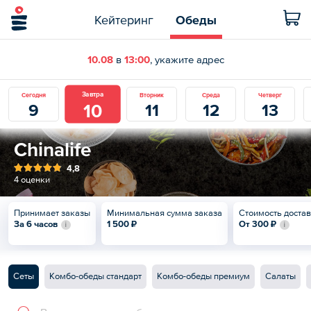
Кейтеринг
Обеды
10.08
в
13:00
, укажите адрес
Завтра
Сегодня
Вторник
Среда
Четверг
10
9
11
12
13
Chinalife
4,8
4 оценки
Принимает заказы
Минимальная сумма заказа
Стоимость доста
За 6 часов
1 500 ₽
От
300 ₽
Сеты
Комбо-обеды стандарт
Комбо-обеды премиум
Салаты