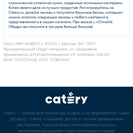
классической китайской кухни, созданные истинными мастерами
Китая своего дела из лучших продуктов .Регистрируйтесь на
Catery.ru, делайте заказы и получайте бонусные баллы, которыми
можно оплатить следующие заказы у любого кейтеринга,
представленного в нашем каталоге. При заказе у «Chinalife
Обеды» вы получите в три раза больше бонусов!
ООО «РАР ИНВЕСТ»; 117437, г. Москва, ВН. ТЕР.Г.
Муниципальный Округ Коньково, ул. Академика
Арцимовича, д.17,этаж/помещение I/V, ком/офис 9/А-06;
ИНН: 7703734128; КПП: 772801001
Catery — сервис для заказа еды в офис и на мероприятия. Один
договор с Catery открывает доступ к сотням проверенных
ресторанов, тысячам блюд разнообразных кухонь,
эксклюзивным акциям и корпоративным скидкам.