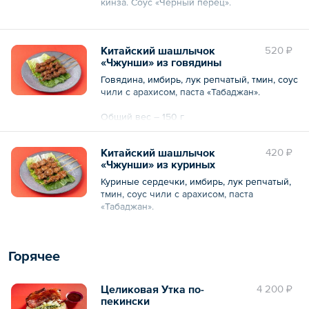
кинза. Соус «Чёрный перец».
Общий вес – 155 г
Китайский шашлычок
520 ₽
«Чжунши» из говядины
Говядина, имбирь, лук репчатый, тмин, соус
чили с арахисом, паста «Табаджан».
Общий вес – 150 г
Китайский шашлычок
420 ₽
«Чжунши» из куриных
сердечек
Куриные сердечки, имбирь, лук репчатый,
тмин, соус чили с арахисом, паста
«Табаджан».
Общий вес – 150 г
Горячее
Целиковая Утка по-
4 200 ₽
пекински