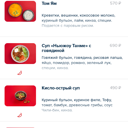
Том Ям
570 ₽
Креветки, вешенки, кокосовое молоко,
куриный бульон, лайм, кинза, специи.
Подается с паровым рисом.
Общий объем – 350 мл
Суп «Ньюжоу Танме» с
690 ₽
говядиной
Говяжий бульон, говядина, рисовая лапша,
яйцо, помидор, романо, зеленый лук,
специи, кинза.
Общий объем – 0.7 л
Кисло-острый суп
490 ₽
Куриный бульон, куриное филе, Тофу,
томат, бамбук, древесные грибы, соус
Чили-бин, кинза.
Общий объем – 350 мл