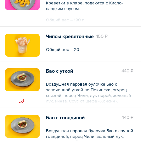
Креветки в кляре, подаются с Кисло-
сладким соусом.
Общий вес – 190 г
Чипсы креветочные
150 ₽
Общий вес – 20 г
Бао с уткой
440 ₽
Воздушная паровая булочка Бао с
запеченной уткой по-Пекински, огурец
свежий, перец Чили, лук порей, зеленый
лук, кинза. Соус от шефа «Хойсин».
Общий вес – 155 г
Бао с говядиной
440 ₽
Воздушная паровая булочка Бао с сочной
говядиной, перец Чили, зеленый лук,