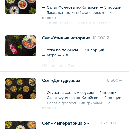
Общий вес – 2.2 кг
— Салат Фунчоза по-Китайски — 3 порции
— Баклажан по-китайски с рисом — 4
порции
— Китайский шашлычок «Чжунши» из
куриных сердечек — 3 порции
— Пельмени «Суи Джао» с говядиной — 3
Сет «Утиные истории»
10 000 ₽
порции
— Утка по-пекински — 3 порции
— Утка по-пекински — 10 порций
Общий вес – 2850 г
— Морс — 2 л
Общий вес – 2 кг
Общий объем – 2 л
Сет «Для друзей»
6 500 ₽
— Огурец с соевым соусом — 2 порции
— Салат Фунчоза по-Китайски — 2 порции
— Салат с древесными грибами — 2
порции
— Лапша по-Сингапурски с соусом карри —
2 порции
Сет «Императрица У»
15 500 ₽
— Лапша «Говядина с соусом Черный
перец» — 2 порции