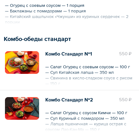
— Огурец с соевым соусом — 1 порция
— Баклажаны с помидорами — 1 порция
— Китайский шашлычок «Чжунши» из куриных сердечек — 2
порции
— Спринг-ролл с овощами — 1 порция
— Спринг-ролл с креветками — 1 порция
Комбо-обеды стандарт
— Утка по-пекински — 1 порция
Общий вес – 1415 г
Комбо Стандарт №1
550 ₽
— Салат Огурец с соевым соусом — 100 г
— Суп Китайская лапша — 350 мл
— Свинина в кисло-сладком соусе с рисом
— 150 г
— Напиток холодный Чай от Шефа — 250
мл
Комбо Стандарт №2
550 ₽
Общий вес – 0.6 кг
Общий объем – 250 мл
— Салат Огурец с соусом Кимчи — 100 г
— Суп Куриный с помидором — 350 мл
— Лапша пшеничная — курица острая с
соусом Лао-Кан-Ма — 150 г
— Напиток Морс — 250 мл