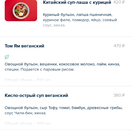
Китайский суп-лаша с курицей
420 ₽
Куриный бульон, лапша пшеничная,
куриное филе, помидор, яйцо, соевый
соус, кинза.
Общий вес – 0.7 кг
Том Ям веганский
470 ₽
Овощной бульон, вешенки, кокосовое молоко, лайм, кинза,
специи. Подается с паровым рисом.
Общий объем – 300 мл
Кисло-острый суп веганский
380 ₽
Овощной бульон, сыр Тофу, томат, бамбук, древесные грибы,
соус Чили-бин, кинза.
Общий объем – 300 мл