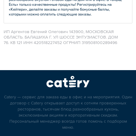
Есть» только качественные продукты! Регистрируйтесь на
«Кейтери», делайте заказы и получайте бонусные баллы,
которыми можно оплатить следующие заказы.
ИП Аргентов Евгений Олегович 143900, МОСКОВСКАЯ
ОБЛАСТЬ. БАЛАШИХА Г. УЛ ШОССЕ ЭНТУЗИАСТОВ. ДОМ
76. КВ 121 ИНН 420518227452 ОГРНИП 319508100289496
Catery — сервис для заказа еды в офис и на мероприятия. Один
договор с Catery открывает доступ к сотням проверенных
ресторанов, тысячам блюд разнообразных кухонь,
эксклюзивным акциям и корпоративным скидкам.
Персональный менеджер всегда готов помочь с подбором
меню.