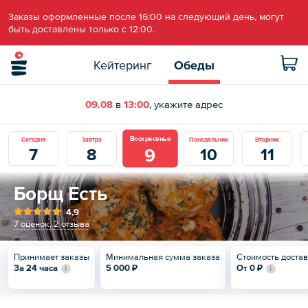
Заказы оформленные после 16:00 на следующий день, могут
быть доставлены только с 12:00.
Кейтеринг
Обеды
09.08
в
13:00
, укажите адрес
Воскресенье
Сегодня
Завтра
Понедельник
Вторник
9
7
8
10
11
Борщ Есть
4,9
7 оценок
,
2 отзыва
Принимает заказы
Минимальная сумма заказа
Стоимость доста
За 24 часа
5 000 ₽
От
0 ₽