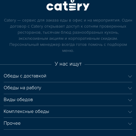
Catery — сервис для заказа еды в офис и на мероприятия. Один
договор с Catery открывает доступ к сотням проверенных
ресторанов, тысячам блюд разнообразных кухонь,
эксклюзивным акциям и корпоративным скидкам.
Персональный менеджер всегда готов помочь с подбором
меню.
У нас ищут
Обеды с доставкой
Обеды на работу
Виды обедов
Комплексные обеды
Прочее