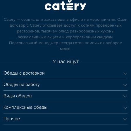
Catery — сервис для заказа еды в офис и на мероприятия. Один
договор с Catery открывает доступ к сотням проверенных
ресторанов, тысячам блюд разнообразных кухонь,
эксклюзивным акциям и корпоративным скидкам.
Персональный менеджер всегда готов помочь с подбором
меню.
У нас ищут
Обеды с доставкой
Обеды на работу
Виды обедов
Комплексные обеды
Прочее