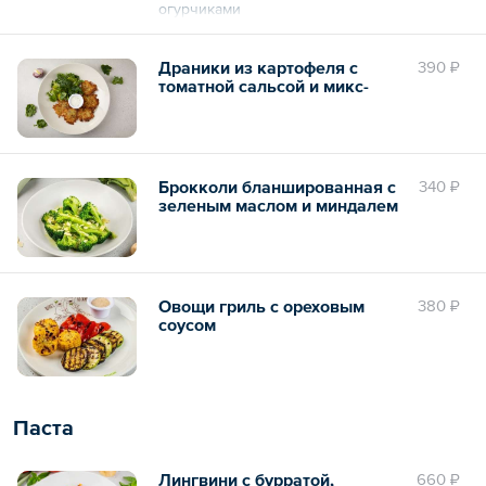
огурчиками
Драники из картофеля с
390 ₽
томатной сальсой и микс-
салатом
Брокколи бланшированная с
340 ₽
зеленым маслом и миндалем
Овощи гриль с ореховым
380 ₽
соусом
Паста
Лингвини с бурратой,
660 ₽