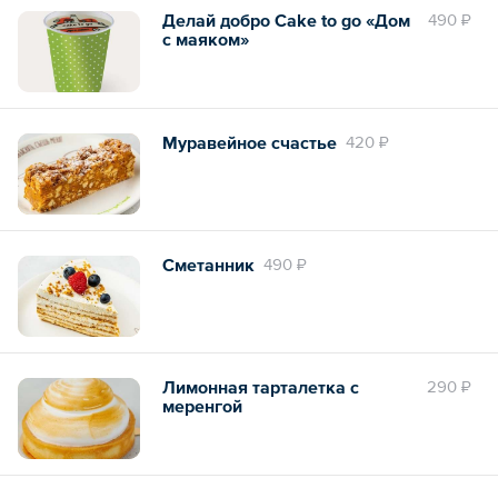
Делай добро Сake to go «Дом
490 ₽
с маяком»
Муравейное счастье
420 ₽
Сметанник
490 ₽
Лимонная тарталетка с
290 ₽
меренгой