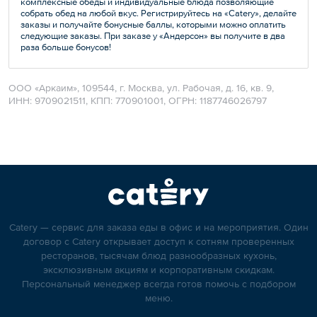
комплексные обеды и индивидуальные блюда позволяющие
собрать обед на любой вкус. Регистрируйтесь на «Catery», делайте
заказы и получайте бонусные баллы, которыми можно оплатить
следующие заказы. При заказе у «Андерсон» вы получите в два
раза больше бонусов!
ООО «Аркаим», 109544, г. Москва, ул. Рабочая, д. 16, кв. 9,
ИНН: 9709021511, КПП: 770901001, ОГРН: 1187746026797
Catery — сервис для заказа еды в офис и на мероприятия. Один
договор с Catery открывает доступ к сотням проверенных
ресторанов, тысячам блюд разнообразных кухонь,
эксклюзивным акциям и корпоративным скидкам.
Персональный менеджер всегда готов помочь с подбором
меню.