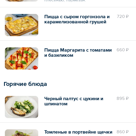
Пицца с сыром горгонзола и
720 ₽
карамелизованной грушей
Пицца Маргарита с томатами
660 ₽
и базиликом
Горячие блюда
Черный палтус с цукини и
895 ₽
шпинатом
Томленые в портвейне щечки
860 ₽