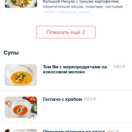
Большой Нисуаз с тунцом, картофелем,
перепелиным яйцом, томатами, листьями
салата и красным луком
Показать ещё 2
Супы
Том Ям с морепродуктами на
640 ₽
кокосовом молоке
Гаспачо с крабом
660 ₽
Овощная окрошка на квасе
490 ₽