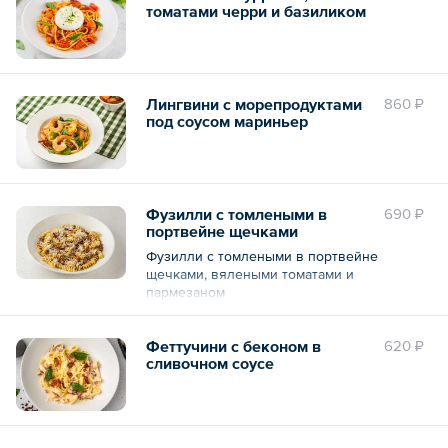
томатами черри и базиликом
Лингвини с морепродуктами
860 ₽
под соусом мариньер
Фузилли с томлеными в
690 ₽
портвейне щечками
Фузилли с томлеными в портвейне
щечками, вялеными томатами и
пармезаном
Феттучини с беконом в
620 ₽
сливочном соусе