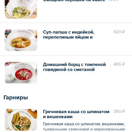
Суп-лапша с индейкой,
420 ₽
перепелиным яйцом и
вялеными томатами
Домашний борщ с томленой
495 ₽
говядиной со сметаной
Гарниры
Гречневая каша со шпинатом
390 ₽
и вешенками
Гречневая каша со шпинатом, вешенками,
тыквенными семечками и маринованными