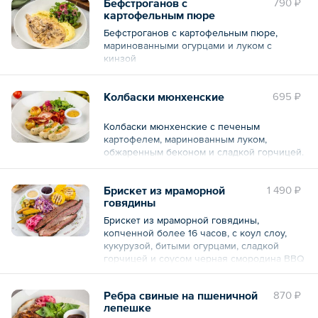
Бефстроганов с
790 ₽
картофельным пюре
Бефстроганов с картофельным пюре,
маринованными огурцами и луком с
кинзой
Колбаски мюнхенские
695 ₽
Колбаски мюнхенские с печеным
картофелем, маринованным луком,
обжаренным беконом и сладкой горчицей.
Брискет из мраморной
1 490 ₽
говядины
Брискет из мраморной говядины,
копченной более 16 часов, с коул слоу,
кукурузой, битыми огурцами, сладкой
горчицей и соусом черная смородина BBQ
Ребра свиные на пшеничной
870 ₽
лепешке