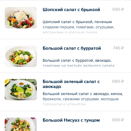
Шопский салат с брынзой
590 ₽
Шопский салат с брынзой, печеным
сладким перцем, томатами, огурцами,
маслинами и красным луком
Большой салат с бурратой
740 ₽
Большой салат с бурратой, авокадо,
томатами на листьях зеленого салата
Большой зеленый салат с
680 ₽
авокадо
Большой зеленый салат с авокадо, киноа,
брокколи, свежими огурцами, молодым
горошком и шпинатом
Большой Нисуаз с тунцом
690 ₽