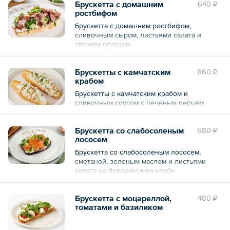
Брускетта с домашним
640 ₽
ростбифом
Брускетта с домашним ростбифом,
сливочным сыром, листьями салата и
свежим огурцом
Брускетты с камчатским
660 ₽
крабом
Брускетты с камчатским крабом и
сливочным соусом с печеным перцем
Брускетта со слабосоленым
680 ₽
лососем
Брускетта со слабосоленым лососем,
сметаной, зеленым маслом и листьями
салата на бородинском хлебе
Брускетта с моцареллой,
480 ₽
томатами и базиликом