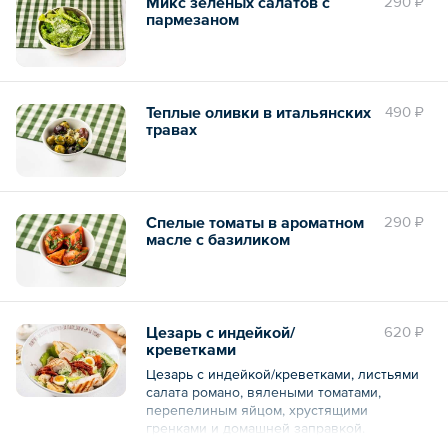
Микс зеленых салатов с
290 ₽
пармезаном
Теплые оливки в итальянских
490 ₽
травах
Спелые томаты в ароматном
290 ₽
масле с базиликом
Цезарь с индейкой/
620 ₽
креветками
Цезарь с индейкой/креветками, листьями
салата романо, вялеными томатами,
перепелиным яйцом, хрустящими
гренками и домашней заправкой.