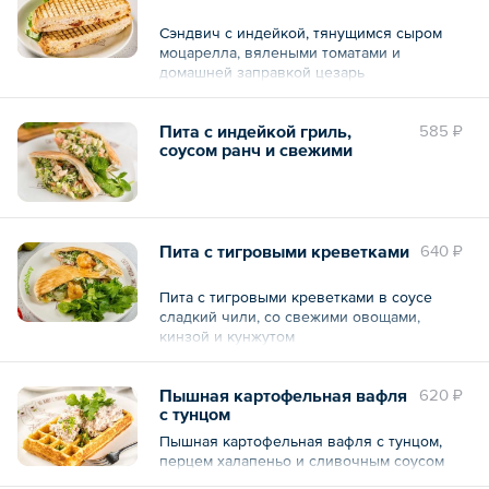
Сэндвич с индейкой, тянущимся сыром
моцарелла, вялеными томатами и
домашней заправкой цезарь
Пита с индейкой гриль,
585 ₽
соусом ранч и свежими
овощами
Пита с тигровыми креветками
640 ₽
Пита с тигровыми креветками в соусе
сладкий чили, со свежими овощами,
кинзой и кунжутом
Пышная картофельная вафля
620 ₽
с тунцом
Пышная картофельная вафля с тунцом,
перцем халапеньо и сливочным соусом