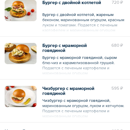
Бургер с двойной котлетой
720 ₽
Бургер с двойной котлетой, жареным
беконом, маринованным огурцом, красным
луком и томатами. Подается с печеным
картофелем и маринованным огурцом
Бургер с мраморной
680 ₽
говядиной
Бургер с мраморной говядиной, сыром
блю-чиз и карамелизованной грушей.
Подается с печеным картофелем и
маринованным огурцом
Чизбургер с мраморной
595 ₽
говядиной
Чизбургер с мраморной говядиной,
маринованным огурцом, луком и кетчупом.
Подается с печеным картофелем и
маринованным огурцом