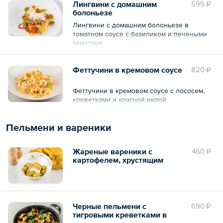
Лингвини с домашним
595 ₽
болоньезе
Лингвини с домашним болоньезе в
томатном соусе с базиликом и печеными
томатами
Феттучини в кремовом соусе
820 ₽
Феттучини в кремовом соусе с лососем,
креветками и красной икрой
Пельмени и вареники
Жареные вареники с
460 ₽
картофелем, хрустящим
луком и сметаной
Черные пельмени с
690 ₽
тигровыми креветками в
соусе Том Ям