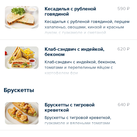
Кесадилья с рубленой
590 ₽
говядиной
Кесадилья с рубленой говядиной, перцем
халапеньо, овощами, кинзой и красным
луком, с гуакамоле и сметаной
Клаб-сэндвич с индейкой,
620 ₽
беконом
Клаб-сэндвич с индейкой, беконом,
томатами и перепелиным яйцом с
картофелем фри
Брускетты
Брускетты с тигровой
640 ₽
креветкой
Брускетты с тигровой креветкой,
гуакамоле и вялеными томатами