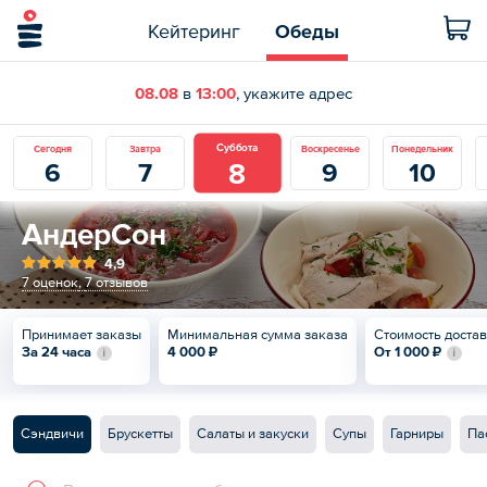
Кейтеринг
Обеды
08.08
в
13:00
, укажите адрес
Суббота
Сегодня
Завтра
Воскресенье
Понедельник
8
6
7
9
10
АндерСон
4,9
7 оценок
,
7 отзывов
Принимает заказы
Минимальная сумма заказа
Стоимость доста
За 24 часа
4 000 ₽
От
1 000 ₽
Сэндвичи
Брускетты
Салаты и закуски
Супы
Гарниры
Па