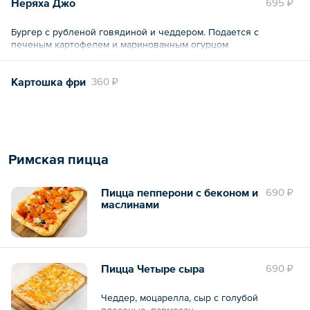
Неряха Джо
695 ₽
Бургер с рубленой говядиной и чеддером. Подается с
печеным картофелем и маринованным огурцом
Картошка фри
360 ₽
Римская пицца
Пицца пепперони с беконом и
690 ₽
маслинами
Пицца Четыре сыра
690 ₽
Чеддер, моцарелла, сыр с голубой
плесенью, пармезан.