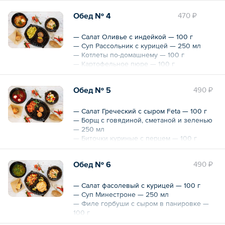
Обед № 4
470 ₽
Общий вес – 590 г
— Салат Оливье с индейкой — 100 г
— Суп Рассольник с курицей — 250 мл
— Котлеты по-домашнему — 100 г
— Картофельное пюре — 100 г
— Круассан с арахисом — 40 г
Обед № 5
490 ₽
Общий вес – 590 г
— Салат Греческий с сыром Feta — 100 г
— Борщ с говядиной, сметаной и зеленью
— 250 мл
— Биточки куриные с перцем — 100 г
— Тушеная капуста — 100 г
— Булочка с изюмом и корицей — 40 г
Обед № 6
490 ₽
Общий вес – 590 г
— Салат фасолевый с курицей — 100 г
— Суп Минестроне — 250 мл
— Филе горбуши с сыром в панировке —
100 г
— Рататуй — 100 г