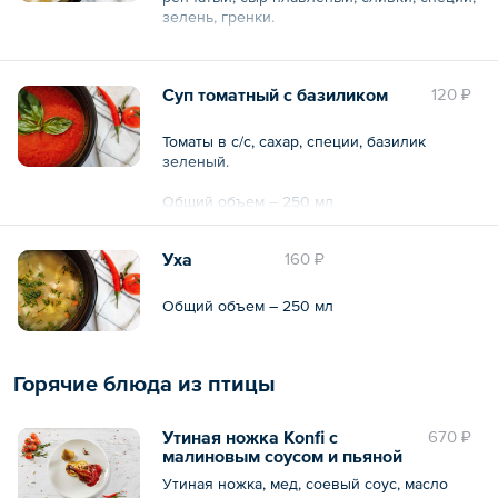
зелень, гренки.
Общий объем – 250 мл
Суп томатный с базиликом
120 ₽
Томаты в с/с, сахар, специи, базилик
зеленый.
Общий объем – 250 мл
Уха
160 ₽
Общий объем – 250 мл
Горячие блюда из птицы
Утиная ножка Konfi с
670 ₽
малиновым соусом и пьяной
грушей
Утиная ножка, мед, соевый соус, масло