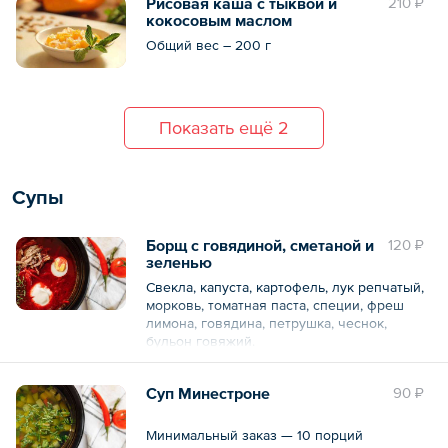
Рисовая каша с тыквой и
210 ₽
кокосовым маслом
Общий вес – 200 г
Показать ещё 2
Супы
Борщ с говядиной, сметаной и
120 ₽
зеленью
Свекла, капуста, картофель, лук репчатый,
морковь, томатная паста, специи, фреш
лимона, говядина, петрушка, чеснок,
бульон говяжий.
Общий объем – 250 мл
Суп Минестроне
90 ₽
Минимальный заказ — 10 порций