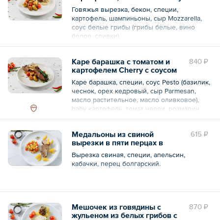
и шампиньонами
Говяжья вырезка, бекон, специи,
картофель, шампиньоны, сыр Mozzarella,
соус белые грибы (грибы белые, вино
белое, сливки).
Общий вес – 180 г
Каре барашка с томатом и
840 ₽
картофелем Cherry с соусом
Pesto
Каре барашка, специи, соус Pesto (базилик,
чеснок, орех кедровый, сыр Parmesan,
масло растительное, масло оливковое),
baby картофель, томат черри, розмарин
свежий.
Медальоны из свиной
615 ₽
Общий вес – 180 г
вырезки в пяти перцах в
апельсиновом соусе с соте из
Вырезка свиная, специи, апельсин,
кабачков и перца
кабачки, перец болгарский.
Общий вес – 180 г
Мешочек из говядины с
870 ₽
жульеном из белых грибов с