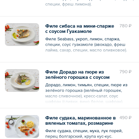
специи, фреш лимона).
Общий вес – 170 г
Филе сибаса на мини-спарже
780 ₽
с соусом Гуакамоле
Филе Seabass, укроп, лимон, спаржа,
специи, соус гуакамоле (авокадо, фреш
лайма, сахар, специи, масло оливковое).
Общий вес – 170 г
Филе Дорадо на пюре из
790 ₽
зелёного горошка с соусом
Шафран
Дорадо, лимон, тимьян, специи, пюре из
зелёного горошка (зелёный горошек,
масло сливочное), кресс-салат, соус
шафран (сливки, вино белое, шафран).
Филе судака, маринованное в
490 ₽
Общий вес – 180 г
вяленых томатах, розмарине
и каперсах
Филе судака, специи, мука, лук порей,
перец болгарский, крупа кус-кус.