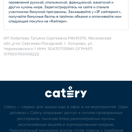
проявлений русской, итальянской, французской, азиатской и
других кухонь мира. Зарегистрируйтесь на сайте и станьте
участником бонусной программы. Заказывайте у «3F кейтеринг»,
получайте бонусные баллы в тройном объеме и оплачивайте ими
следующие покупки на «Кейтери».
ИП Кобилева Татьяна Сергеевна РФ,141370, Московская
обл.,р-он Сергиево-Посадский, г. Хотьково, ул.
Черняховского 1 ИНН: 504707135941 ОГРНИП:
317500700006222
Catery — сервис для заказа еды в офис и на мероприятия. Один
договор с Catery открывает доступ к сотням проверенных
ресторанов, тысячам блюд разнообразных кухонь,
эксклюзивным акциям и корпоративным скидкам.
Персональный менеджер всегда готов помочь с подбором