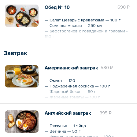
— Рис отварной — 150 г
Обед № 10
690 ₽
Общий вес – 740 г
— Салат Цезарь с креветками — 100 г
— Солянка мясная — 250 мл
— Бефстроганов с говядиной и грибами -
150 г
— Рис с овощами — 100 г
— Круассан с шоколадом — 40 г
Завтрак
Общий вес – 640 г
Американский завтрак
580 ₽
— Омлет — 120 г
— Поджаренная сосиска — 100 г
— Жареный бекон — 50 г
— Жареные томаты — 100 г
— Тосты — 50 г
— Джем — 50 г
Английский завтрак
395 ₽
— Масло — 10 г
— Глазунья — 1 яйцо
— Ветчина — 50 г
Общий вес – 480 г
— Фасоль в томатом соусе — 100 г