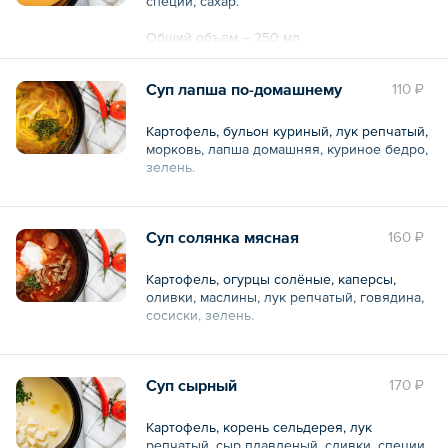
специи, сахар.
Общий объем – 250 мл
Суп лапша по-домашнему
110 ₽
Картофель, бульон куриный, лук репчатый,
морковь, лапша домашняя, куриное бедро,
зелень.
Общий объем – 250 мл
Суп солянка мясная
160 ₽
Картофель, огурцы солёные, каперсы,
оливки, маслины, лук репчатый, говядина,
сосиски, зелень.
Общий объем – 250 мл
Суп сырный
170 ₽
Картофель, корень сельдерея, лук
репчатый, сыр плавленый, сливки, специи,