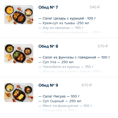
— Булочка с маком — 40 г
Обед № 7
540 ₽
Общий вес – 590 г
— Салат Цезарь с курицей - 100 г
— Крем-суп из тыквы -250 мл
— Азу из свинины — 150 г
— Картофель по-деревенски — 100 г
— Слойка с клубникой — 40 г
Обед № 8
570 ₽
Общий вес – 640 г
— Салат из фунчозы с говядиной — 100 г
— Суп Уха — 250 мл
— Чахохбили из курицы — 150 г
— Фасоль стручковая с луком - 100 г
— Слойка с вишней — 40 г
Обед № 9
670 ₽
Общий вес – 640 г
— Салат Нисуаз — 100 г
— Суп Сырный — 250 мл
— Мясо по-французски — 100 г
— Овощи Wok — 100 г
— Круассан с шоколадом — 40 г