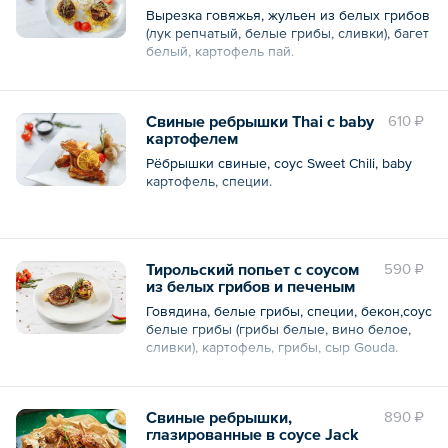
мини-крутонами и
Вырезка говяжья, жульен из белых грибов
картофелем пай
(лук репчатый, белые грибы, сливки), багет
белый, картофель пай.
Общий вес – 180 г
Свиные ребрышки Thai c baby
610 ₽
картофелем
Рёбрышки свиные, соус Sweet Chili, baby
картофель, специи.
Общий вес – 250 г
Тирольский попьет с соусом
590 ₽
из белых грибов и печеным
картофелем
Говядина, белые грибы, специи, бекон,соус
белые грибы (грибы белые, вино белое,
сливки), картофель, грибы, сыр Gouda.
Общий вес – 180 г
Свиные ребрышки,
890 ₽
глазированные в соусе Jack