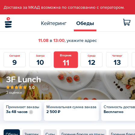
Доставка за МКАД возможна по согласованию с оператором.
Кейтеринг
Обеды
11.08
в
13:00
, укажите адрес
Вторник
Сегодня
Завтра
Среда
Четверг
11
9
10
12
13
3F Lunch
5,0
3 оценки
Принимает заказы
Минимальная сумма заказа
Стоимость доста
За 48 часов
2 500 ₽
Бесплатно
Обеды
Завтрак
Супы
Горячие блюда из птицы
Горячие блюд