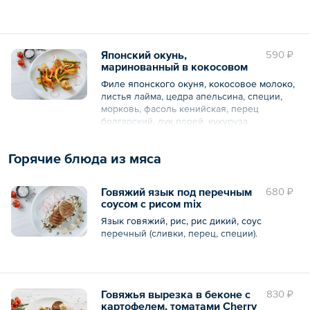
Общий вес – 180 г
Японский окунь,
590 ₽
маринованный в кокосовом
молоке и листьях лайма, с
Филе японского окуня, кокосовое молоко,
овощами Wok
листья лайма, цедра апельсина, специи,
морковь, фасоль кенийская, перец
болгарский, лук порей, кукуруза
консервированная в початке, масло
кунжутное, мед, соевый соус.
Горячие блюда из мяса
Общий вес – 180 г
Говяжий язык под перечным
680 ₽
соусом с рисом mix
Язык говяжий, рис, рис дикий, соус
перечный (сливки, перец, специи).
Общий вес – 180 г
Говяжья вырезка в беконе с
830 ₽
картофелем, томатами Cherry