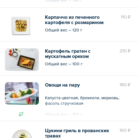
Общий вес – 150 г
Карпаччо из печенного
110 ₽
картофеля с розмарином
Общий вес – 120 г
Картофель гратен с
210 ₽
мускатным орехом
Общий вес – 100 г
Овощи на пару
180 ₽
Капуста цветная, брокколи, морковь,
фасоль стручковая
Общий вес – 150 г
Цукини гриль в прованских
160 ₽
травах