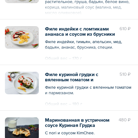
растительное, груша, бадьян, белое вино,
корица, малиновый соус (малина, мед,
масло оливковое).
Общий вес – 170 г
Филе индейки с ломтиками
610 ₽
ананаса и соусом из брусники
Филе индейки, тимьян, апельсин, мед,
бадьян, ананас, брусника, специи.
Общий вес – 170 г
Филе куриной грудки с
510 ₽
вяленным томатом и
пармезаном
Филе куриной грудки с вяленным томатом
и пармезаном.
Общий вес – 180 г
Маринованная в устричном
480 ₽
соусе Куриная Грудка
С nori и соусом KimChee.