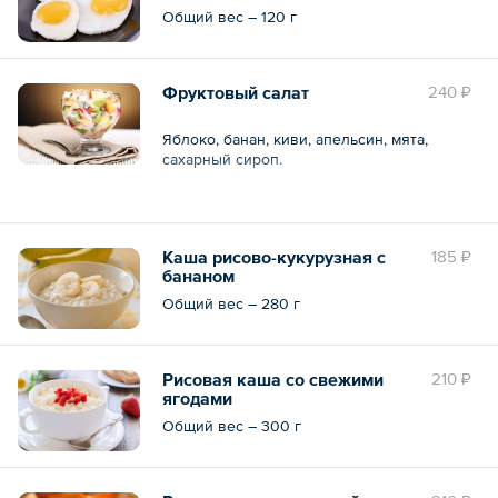
Общий вес – 120 г
Фруктовый салат
240 ₽
Яблоко, банан, киви, апельсин, мята,
сахарный сироп.
Каша рисово-кукурузная с
185 ₽
Общий вес – 150 г
бананом
Общий вес – 280 г
Рисовая каша со свежими
210 ₽
ягодами
Общий вес – 300 г