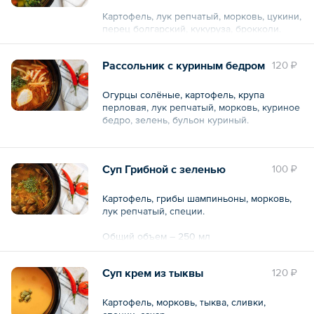
Картофель, лук репчатый, морковь, цукини,
перец болгарский, кукуруза, брокколи.
Общий объем – 250 мл
Рассольник с куриным бедром
120 ₽
Огурцы солёные, картофель, крупа
перловая, лук репчатый, морковь, куриное
бедро, зелень, бульон куриный.
Общий объем – 250 мл
Суп Грибной с зеленью
100 ₽
Картофель, грибы шампиньоны, морковь,
лук репчатый, специи.
Общий объем – 250 мл
Суп крем из тыквы
120 ₽
Картофель, морковь, тыква, сливки,