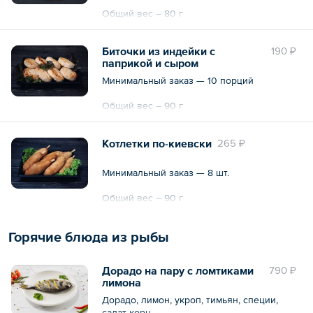
Общий вес – 80 г
Биточки из индейки с
190 ₽
паприкой и сыром
Минимальный заказ — 10 порций
Общий вес – 90 г
Котлетки по-киевски
265 ₽
Минимальный заказ — 8 шт.
Общий вес – 90 г
Горячие блюда из рыбы
Дорадо на пару с ломтиками
790 ₽
лимона
Дорадо, лимон, укроп, тимьян, специи,
салат корн.