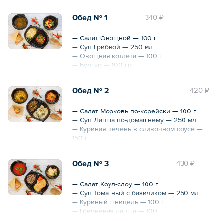
Обед № 1
340 ₽
— Салат Овощной — 100 г
— Суп Грибной — 250 мл
— Овощная котлета — 100 г
— Булгур — 100 гр
— Слойка с клубникой — 40 г
Обед № 2
420 ₽
Общий вес – 590 г
— Салат Морковь по-корейски — 100 г
— Суп Лапша по-домашнему — 250 мл
— Куриная печень в сливочном соусе —
150 г
— Гречка с грибами — 100 г
— Булочка с изюмом и корицей — 40 г
Обед № 3
430 ₽
Общий вес – 640 г
— Салат Коул-слоу — 100 г
— Суп Томатный с базиликом — 250 мл
— Куриный шницель — 100 г
— Гречневая лапша — 100 г
— Слойка с малиной — 40 г