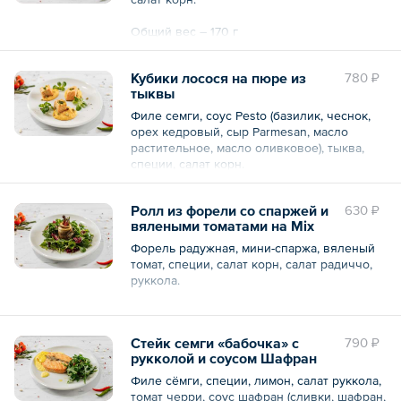
Общий вес – 170 г
Кубики лосося на пюре из
780 ₽
тыквы
Филе семги, соус Pesto (базилик, чеснок,
орех кедровый, сыр Parmesan, масло
растительное, масло оливковое), тыква,
специи, салат корн.
Ролл из форели со спаржей и
630 ₽
вялеными томатами на Mix
Общий вес – 170 г
салате
Форель радужная, мини-спаржа, вяленый
томат, специи, салат корн, салат радиччо,
руккола.
Стейк семги «бабочка» с
790 ₽
Общий вес – 180 г
рукколой и соусом Шафран
Филе сёмги, специи, лимон, салат руккола,
томат черри, соус шафран (сливки, шафран,