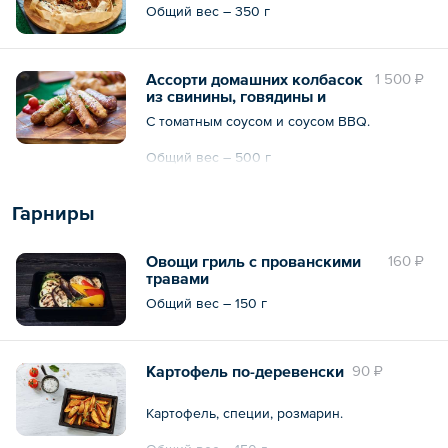
Daniels
Общий вес – 350 г
Ассорти домашних колбасок
1 500 ₽
из свинины, говядины и
курицы
С томатным соусом и соусом BBQ.
Общий вес – 500 г
Гарниры
Овощи гриль с прованскими
160 ₽
травами
Общий вес – 150 г
Картофель по-деревенски
90 ₽
Картофель, специи, розмарин.